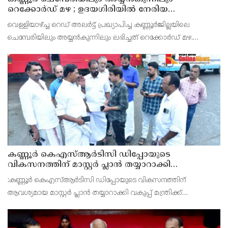
റെക്കോർഡ് മഴ ; ഉദയഗിരിയിൽ നേരിയ
ഉരുൾപൊട്ടൽ; 13 പേരെ ക്യാമ്പിലേക്ക് മാറ്റി
വെള്ളിയാഴ്ച്ച റെഡ് അലർട്ട് പ്രഖ്യാപിച്ച കണ്ണൂർജില്ലയിലെ
ചെമ്പേരിയിലും അയ്യൻകുന്നിലും ലഭിച്ചത് റെക്കോർഡ് മഴ.
രാവിലെ 8.30 മുതലുള്ള ഏഴ് മണിക്കൂറിൽ ചെമ്പേരിയിൽ ലഭിച്ച 96
മില്ലിമീറ്റർ മഴ ആ സമയം സംസ്ഥാനത്ത
കണ്ണൂർ കെഎസ്ആർടിസി ഡിപ്പോയുടെ
വികസനത്തിന് മാസ്റ്റർ പ്ലാൻ തയ്യാറാക്കി
സമർപ്പിക്കും : ടി ഒ മോഹനൻ എം എൽ എ
:കണ്ണൂർ കെഎസ്ആർടിസി ഡിപ്പോയുടെ വികസനത്തിന്
ആവശ്യമായ മാസ്റ്റർ പ്ലാൻ തയ്യാറാക്കി വകുപ്പ് മന്ത്രിക്ക്
സമർപ്പിക്കുമെന്ന് അഡ്വ.ടി ഒ മോഹനൻ എംഎൽഎ അറിയിച്ചു.
ഡിപ്പോയ്ക്ക് നാല് ഏക്കറിൽ അധികം വരുന്ന സ്ഥലമുണ്ട്