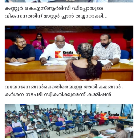
കണ്ണൂർ കെഎസ്ആർടിസി ഡിപ്പോയുടെ
വികസനത്തിന് മാസ്റ്റർ പ്ലാൻ തയ്യാറാക്കി
സമർപ്പിക്കും : ടി ഒ മോഹനൻ എം എൽ എ
വയോജനങ്ങൾക്കെതിരെയുള്ള അതിക്രമങ്ങൾ ;
കർശന നടപടി സ്വീകരിക്കുമെന്ന് കമ്മീഷൻ