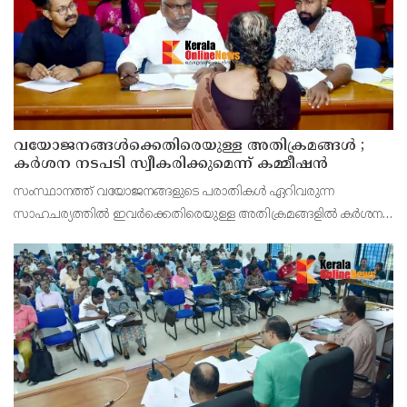
വയോജനങ്ങൾക്കെതിരെയുള്ള അതിക്രമങ്ങൾ ;
കർശന നടപടി സ്വീകരിക്കുമെന്ന് കമ്മീഷൻ
സംസ്ഥാനത്ത് വയോജനങ്ങളുടെ പരാതികൾ ഏറിവരുന്ന
സാഹചര്യത്തിൽ ഇവർക്കെതിരെയുള്ള അതിക്രമങ്ങളിൽ കർശന
നടപടി സ്വീകരിക്കുമെന്ന് വയോജന കമ്മീഷൻ ചെയർമാൻ അഡ്വ.
കെ. സോമപ്രസാദ്.