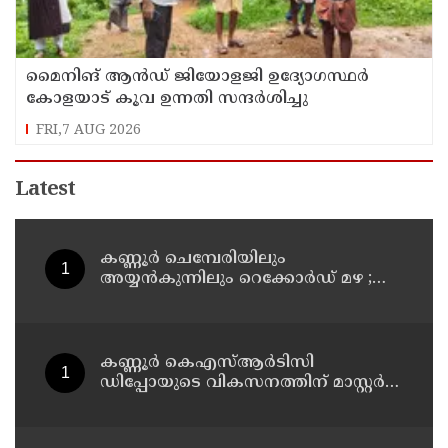
മൈനിങ് ആൻഡ്​ ജിയോളജി ഉദ്യോഗസ്ഥർ
കോളയാട് കൂവ ഉന്നതി സന്ദർശിച്ചു
FRI,7 AUG 2026
Latest
കണ്ണൂർ ചെമ്പേരിയിലും
അയ്യൻകുന്നിലും റെക്കോർഡ് മഴ ;
ഉദയഗിരിയിൽ നേരിയ ഉരുൾപൊട്ടൽ;
13 പേരെ ക്യാമ്പിലേക്ക് മാറ്റി
കണ്ണൂർ കെഎസ്ആർടിസി
ഡിപ്പോയുടെ വികസനത്തിന് മാസ്റ്റർ
പ്ലാൻ തയ്യാറാക്കി സമർപ്പിക്കും : ടി ഒ
മോഹനൻ എം എൽ എ