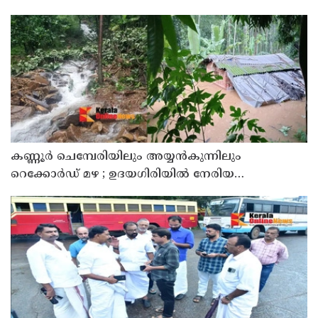
കണ്ണൂർ ചെമ്പേരിയിലും അയ്യൻകുന്നിലും
റെക്കോർഡ് മഴ ; ഉദയഗിരിയിൽ നേരിയ
ഉരുൾപൊട്ടൽ; 13 പേരെ ക്യാമ്പിലേക്ക് മാറ്റി