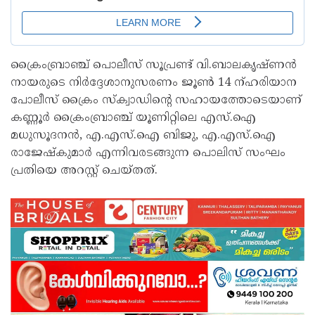
ക്രൈംബ്രാഞ്ച് പൊലീസ് സൂപ്രണ്ട് വി.ബാലകൃഷ്ണന്‍
നായരുടെ നിര്‍ദ്ദേശാനുസരണം ജൂൺ 14 ന്ഹരിയാന
പോലീസ് ക്രൈം സ്‌ക്വാഡിന്റെ സഹായത്തോടെയാണ്
കണ്ണൂര്‍ ക്രൈംബ്രാഞ്ച് യൂണിറ്റിലെ എസ്.ഐ
മധുസൂദനന്‍, എ.എസ്.ഐ ബിജു, എ.എസ്.ഐ
രാജേഷ്‌കുമാര്‍ എന്നിവരടങ്ങുന്ന പൊലിസ് സംഘം
പ്രതിയെ അറസ്റ്റ് ചെയ്തത്.