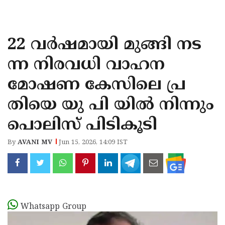
KOZHIKODE
WAYANAD
22 വർഷമായി മുങ്ങി നട
KANNUR
ന്ന നിരവധി വാഹന
KASARAGOD
മോഷണ കേസിലെ പ്ര
തിയെ യു പി യിൽ നിന്നും
പൊലിസ് പിടികൂടി
By
AVANI MV
Jun 15, 2026, 14:09 IST
Whatsapp Group