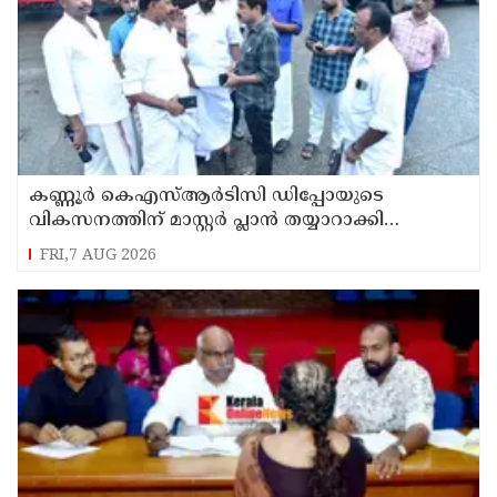
കണ്ണൂർ കെഎസ്ആർടിസി ഡിപ്പോയുടെ
വികസനത്തിന് മാസ്റ്റർ പ്ലാൻ തയ്യാറാക്കി
സമർപ്പിക്കും : ടി ഒ മോഹനൻ എം എൽ എ
FRI,7 AUG 2026