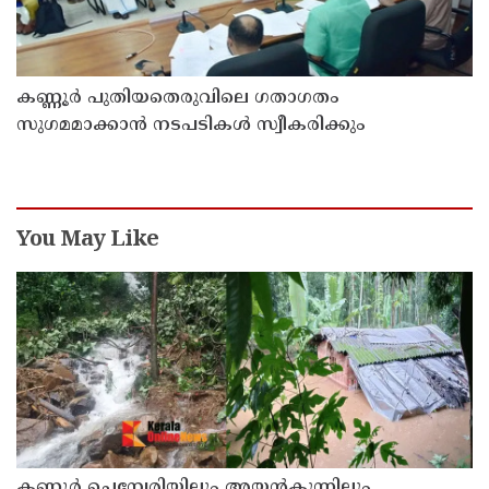
കണ്ണൂർ പുതിയതെരുവിലെ ഗതാഗതം
സുഗമമാക്കാന്‍ നടപടികള്‍ സ്വീകരിക്കും
You May Like
കണ്ണൂർ ചെമ്പേരിയിലും അയ്യൻകുന്നിലും