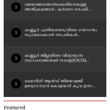
വയോജനങ്ങൾക്കെതിരെയുള്ള
അതിക്രമങ്ങൾ ; കർശന നടപടി
സ്വീകരിക്കുമെന്ന് കമ്മീഷൻ
കണ്ണൂർ പുതിയതെരുവിലെ ഗതാഗതം
സുഗമമാക്കാന്‍ നടപടികള്‍
സ്വീകരിക്കും
കണ്ണൂർ ജില്ലയിലെ വിദ്യാഭ്യാസ
സ്ഥാപനങ്ങള്‍ക്ക് നാളെ(8/8/26)
അവധി പ്രഖ്യാപിച്ചു
മൈനിങ് ആൻഡ്​ ജിയോളജി
ഉദ്യോഗസ്ഥർ കോളയാട് കൂവ ഉന്നതി
സന്ദർശിച്ചു
Featured