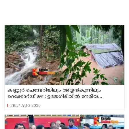
കണ്ണൂർ ചെമ്പേരിയിലും അയ്യൻകുന്നിലും
റെക്കോർഡ് മഴ ; ഉദയഗിരിയിൽ നേരിയ
ഉരുൾപൊട്ടൽ; 13 പേരെ ക്യാമ്പിലേക്ക് മാറ്റി
FRI,7 AUG 2026