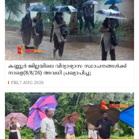
കണ്ണൂർ ജില്ലയിലെ വിദ്യാഭ്യാസ സ്ഥാപനങ്ങള്‍ക്ക്
നാളെ(8/8/26) അവധി പ്രഖ്യാപിച്ചു
FRI,7 AUG 2026