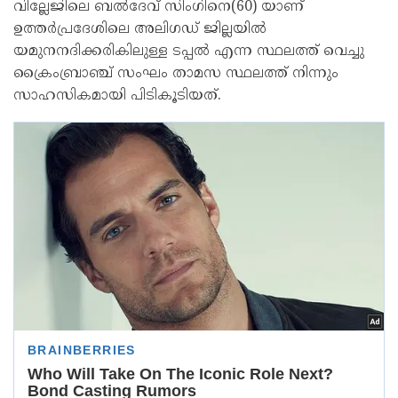
വില്ലേജിലെ ബല്‍ദേവ് സിംഗിനെ(60) യാണ്
ഉത്തര്‍പ്രദേശിലെ അലിഗഡ് ജില്ലയില്‍
യമുനനദിക്കരികിലുള്ള ടപ്പല്‍ എന്ന സ്ഥലത്ത് വെച്ചു
ക്രൈംബ്രാഞ്ച് സംഘം താമസ സ്ഥലത്ത് നിന്നും
സാഹസികമായി പിടികൂടിയത്.