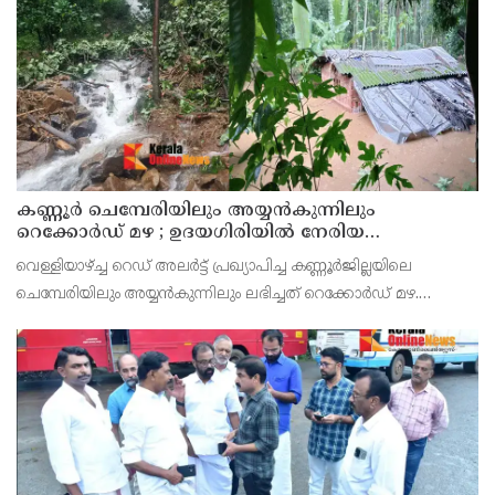
കണ്ണൂർ ചെമ്പേരിയിലും അയ്യൻകുന്നിലും
റെക്കോർഡ് മഴ ; ഉദയഗിരിയിൽ നേരിയ
ഉരുൾപൊട്ടൽ; 13 പേരെ ക്യാമ്പിലേക്ക് മാറ്റി
വെള്ളിയാഴ്ച്ച റെഡ് അലർട്ട് പ്രഖ്യാപിച്ച കണ്ണൂർജില്ലയിലെ
ചെമ്പേരിയിലും അയ്യൻകുന്നിലും ലഭിച്ചത് റെക്കോർഡ് മഴ.
രാവിലെ 8.30 മുതലുള്ള ഏഴ് മണിക്കൂറിൽ ചെമ്പേരിയിൽ ലഭിച്ച 96
മില്ലിമീറ്റർ മഴ ആ സമയം സംസ്ഥാനത്ത