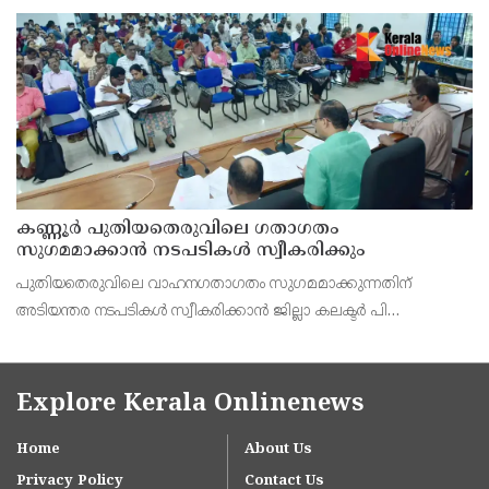
നടപടി സ്വീകരിക്കുമെന്ന് വയോജന കമ്മീഷൻ ചെയർമാൻ അഡ്വ.
കെ. സോമപ്രസാദ്.
കണ്ണൂർ പുതിയതെരുവിലെ ഗതാഗതം
സുഗമമാക്കാന്‍ നടപടികള്‍ സ്വീകരിക്കും
പുതിയതെരുവിലെ വാഹനഗതാഗതം സുഗമമാക്കുന്നതിന്
അടിയന്തര നടപടികള്‍ സ്വീകരിക്കാന്‍ ജില്ലാ കലക്ടര്‍ പി
വിഷ്ണുരാജിന്റെ നേതൃത്വത്തില്‍ ചേര്‍ന്ന യോഗത്തില്‍ തീരുമാനം.
Explore Kerala Onlinenews
Home
About Us
Privacy Policy
Contact Us