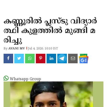
KOZHIKODE
WAYANAD
കണ്ണൂരിൽ പ്ലസ്ടു വിദ്യാർ
KANNUR
ത്ഥി കുളത്തിൽ മുങ്ങി മ
KASARAGOD
രിച്ചു
By
AVANI MV
Jul 4, 2026, 10:10 IST
Whatsapp Group