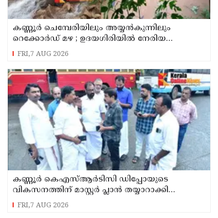
കണ്ണൂർ ചെമ്പേരിയിലും അയ്യൻകുന്നിലും
റെക്കോർഡ് മഴ ; ഉദയഗിരിയിൽ നേരിയ
ഉരുൾപൊട്ടൽ; 13 പേരെ ക്യാമ്പിലേക്ക് മാറ്റി
FRI,7 AUG 2026
കണ്ണൂർ കെഎസ്ആർടിസി ഡിപ്പോയുടെ
വികസനത്തിന് മാസ്റ്റർ പ്ലാൻ തയ്യാറാക്കി
സമർപ്പിക്കും : ടി ഒ മോഹനൻ എം എൽ എ
FRI,7 AUG 2026