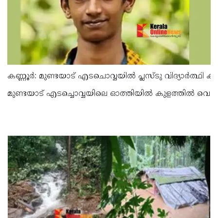
കണ്ണൂർ: മുണ്ടയാട് എടചൊവ്വയിൽ പ്ലസ്ടു വിദ്യാർത്ഥി ക