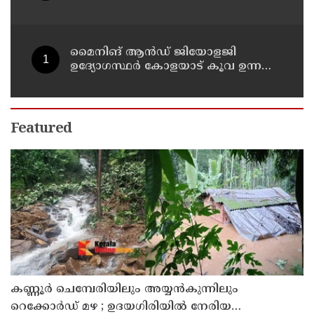
അവധി പ്രഖ്യാപിച്ചു
മൈനിങ് ആൻഡ്​ ജിയോളജി
ഉദ്യോഗസ്ഥർ കോളയാട് കൂവ ഉന്നതി
സന്ദർശിച്ചു
Featured
കണ്ണൂർ ചെമ്പേരിയിലും അയ്യൻകുന്നിലും
റെക്കോർഡ് മഴ ; ഉദയഗിരിയിൽ നേരിയ