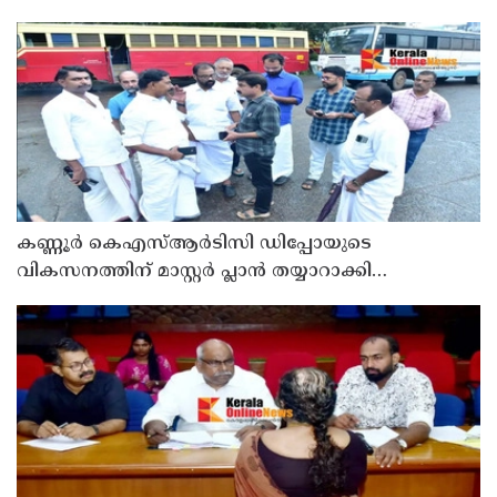
ഉരുൾപൊട്ടൽ; 13 പേരെ ക്യാമ്പിലേക്ക് മാറ്റി
കണ്ണൂർ കെഎസ്ആർടിസി ഡിപ്പോയുടെ
വികസനത്തിന് മാസ്റ്റർ പ്ലാൻ തയ്യാറാക്കി
സമർപ്പിക്കും : ടി ഒ മോഹനൻ എം എൽ എ