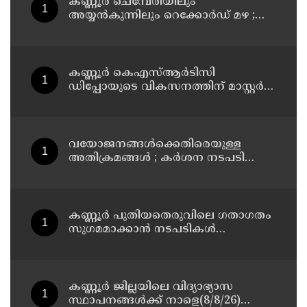
കണ്ണൂർ ചെമ്പേരിയിലും
അയ്യൻകുന്നിലും റെക്കോർഡ് മഴ ;
ഉദയഗിരിയിൽ നേരിയ ഉരുൾപൊട്ടൽ;
13 പേരെ ക്യാമ്പിലേക്ക് മാറ്റി
കണ്ണൂർ കെഎസ്ആർടിസി
ഡിപ്പോയുടെ വികസനത്തിന് മാസ്റ്റർ
പ്ലാൻ തയ്യാറാക്കി സമർപ്പിക്കും : ടി ഒ
മോഹനൻ എം എൽ എ
വയോജനങ്ങൾക്കെതിരെയുള്ള
അതിക്രമങ്ങൾ ; കർശന നടപടി
സ്വീകരിക്കുമെന്ന് കമ്മീഷൻ
കണ്ണൂർ പുതിയതെരുവിലെ ഗതാഗതം
സുഗമമാക്കാന്‍ നടപടികള്‍
സ്വീകരിക്കും
കണ്ണൂർ ജില്ലയിലെ വിദ്യാഭ്യാസ
സ്ഥാപനങ്ങള്‍ക്ക് നാളെ(8/8/26)