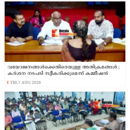
വയോജനങ്ങൾക്കെതിരെയുള്ള അതിക്രമങ്ങൾ ;
കർശന നടപടി സ്വീകരിക്കുമെന്ന് കമ്മീഷൻ
FRI,7 AUG 2026