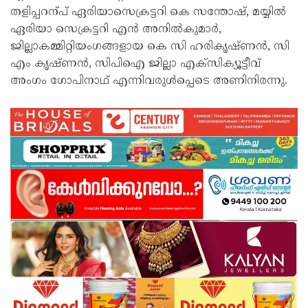
തളിപ്പറന്പ്‌ ഏരിയാസെക്രട്ടറി കെ സന്തോഷ്‌, മയ്യിൽ
ഏരിയാ സെക്രട്ടറി എൻ അനിൽകുമാർ,
ജില്ലാകമ്മിറ്റിയംഗങ്ങളായ കെ സി ഹരികൃഷ്‌ണൻ, സി
എം കൃഷ്‌ണൻ, സിപിഐ ജില്ലാ എക്‌സിക്യൂട്ടീവ്‌
അംഗം ഗോപിനാഥ്‌ എന്നിവരുൾപ്പെടെ അണിനിരന്നു.