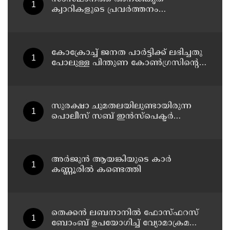
ക്വാറികളുടെ പ്രവർത്തനം
അനുവദിക്കില്ല : മന്ത്രി പി കെ
കുഞ്ഞാലിക്കുട്ടി
കോക്രോച്ച് ജനത പാർട്ടിക്ക് ലഭിച്ചതു
പോലുള്ള പിന്തുണ കോൺഗ്രസിന്റെ
സമരങ്ങൾക്ക് ലഭിച്ചില്ല : ശശി തരൂർ
സുരക്ഷാ ചുമതലയിലുണ്ടായിരുന്ന
പൊലീസ് സബ് ഇൻസ്പെക്ടർ
സന്ദർശകരോട് അപമര്യാദയായി
പെരുമാറി : എസ്‌.ഐയെ
മാറ്റണമെന്ന് അഭിജീത് ദിപ്കെ
അർജുൻ ആയങ്കിയുടെ കാർ
കണ്ണൂരിൽ കണ്ടെത്തി
തെക്കൻ ലബനാനിൽ ഫോസ്ഫറസ്
ബോംബ് ഉപയോഗിച്ച് വ്യോമാക്രമണം