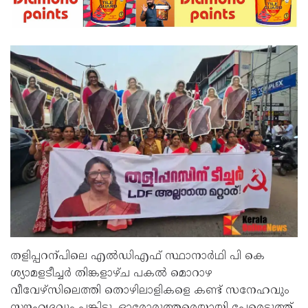
തളിപ്പറന്പിലെ എൽഡിഎഫ്‌ സ്ഥാനാർഥി പി കെ
ശ്യാമളടീച്ചർ തിങ്കളാഴ്‌ച പകൽ മൊറാഴ
വീവേഴ്‌സിലെത്തി തൊഴിലാളികളെ കണ്ട്‌ സനേഹവും
സ‍ൗഹൃദവും പങ്കിട്ടു. ഓരോരുത്തരെയായി പേരെടുത്ത്‌