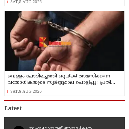
SAT,8 AUG 2026
സനൽകുമാർ ശശിധരൻ
വെള്ളം ചോദിച്ചെത്തി ഒറ്റയ്ക്ക് താമസിക്കുന്ന
വയോധികയുടെ സ്വർണ്ണമാല പൊട്ടിച്ചു ; പ്രതി
പിടിയിൽ
SAT,8 AUG 2026
Latest
സംസഥാനത്ത് അനധികൃത