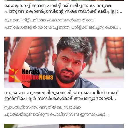
കോക്രോച്ച് ജനത പാർട്ടിക്ക് ലഭിച്ചതു പോലുള്ള
പിന്തുണ കോൺഗ്രസിന്റെ സമരങ്ങൾക്ക് ലഭിച്ചില്ല :
ശശി തരൂർ
മുംബൈ: നീറ്റ് പരീക്ഷാ ക്രമക്കേടുകൾക്കെതിരായ
പ്രതിഷേധങ്ങളിൽ കോക്രോച്ച് ജനത പാർട്ടിക്ക് ലഭിച്ചതു പോലുള്ള
പിന്തുണ കോൺഗ്രസിന്റെ സമരങ്ങൾക്ക് ലഭിച്ചില്ലെന്ന് ശശി തരൂർ
എം.പി. കോൺഗ്രസിന് അർഹമായ രീതിയിൽ ജനങ്ങ
സുരക്ഷാ ചുമതലയിലുണ്ടായിരുന്ന പൊലീസ് സബ്
ഇൻസ്പെക്ടർ സന്ദർശകരോട് അപമര്യാദയായി
പെരുമാറി : എസ്‌.ഐയെ മാറ്റണമെന്ന് അഭിജീത്
ന‍്യൂഡൽഹി: സ്വന്തം വസതിയിലെ സുരക്ഷാ
ദിപ്കെ
ചുമതലയിലുണ്ടായിരുന്ന പൊലീസ് സബ് ഇൻസ്പെക്ടർ
സന്ദർശകരോട് അപമര്യാദയായി പെരുമാറിയെന്നും, തന്നെ