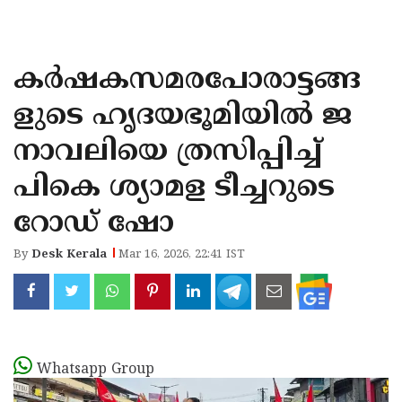
KOZHIKODE
WAYANAD
കർഷകസമരപോരാട്ടങ്ങ
KANNUR
ളുടെ ഹൃദയഭൂമിയിൽ ജ
KASARAGOD
നാവലിയെ ത്രസിപ്പിച്ച്‌
പികെ ശ്യാമള ടീച്ചറുടെ
റോഡ്‌ ഷോ
By
Desk Kerala
Mar 16, 2026, 22:41 IST
Whatsapp Group