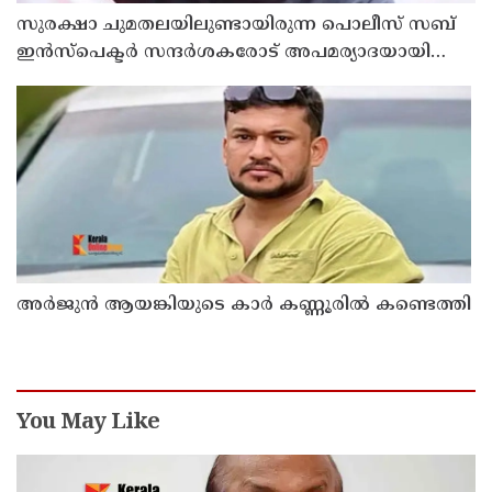
സുരക്ഷാ ചുമതലയിലുണ്ടായിരുന്ന പൊലീസ് സബ്
ഇൻസ്പെക്ടർ സന്ദർശകരോട് അപമര്യാദയായി
പെരുമാറി : എസ്‌.ഐയെ മാറ്റണമെന്ന് അഭിജീത്
ദിപ്കെ
അർജുൻ ആയങ്കിയുടെ കാർ കണ്ണൂരിൽ കണ്ടെത്തി
You May Like