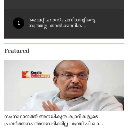
നടത്തി ഇസ്രയേൽ സൈന്യം
‘വൈറ്റ് ഹൗസ് പ്രസിഡന്റിന്റെ
സ്വത്തല്ല, താൽക്കാലിക
താമസക്കാരൻ’ ; ഈസ്റ്റ് വിങ്
പൊളിച്ചുമാറ്റി ബോൾറൂം
നിർമിക്കാനുള്ള ട്രംപിന്റെ
നീക്കങ്ങൾക്ക് കോടതിയുടെ സ്റ്റേ
Featured
സംസഥാനത്ത് അനധികൃത ക്വാറികളുടെ
പ്രവർത്തനം അനുവദിക്കില്ല : മന്ത്രി പി കെ