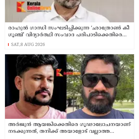
രാഹുൽ ഗാന്ധി സംഘടിപ്പിക്കുന്ന ‘ഛാത്രോൺ കീ
ഗൂഞ്ച്’ വിദ്യാർത്ഥി സംവാദ പരിപാടിക്കെതിരെ
രൂക്ഷവിമർശനവുമായി ബിജെപി
SAT,8 AUG 2026
അർജുൻ ആയങ്കിക്കെതിരെ ഗൂഢാലോചനയാണ്
നടക്കുന്നത്, തനിക്ക് അയാളോട് വല്ലാത്ത
സ്നേഹം തോന്നുന്നു ; സംവിധായകൻ