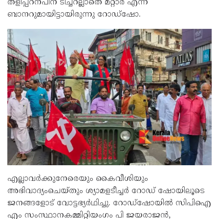
തളിപ്പറന്പിന്‌ ടീച്ചറല്ലാതെ മറ്റാര്‌ എന്ന
ബാനറുമായിട്ടായിരുന്നു റോഡ്‌ഷോ.
എല്ലാവർക്കുനേരെയും കൈവീശിയും
അഭിവാദ്യംചെയ്‌തും ശ്യാമളടീച്ചർ റോഡ്‌ ഷോയിലൂടെ
ജനങ്ങളോട്‌ വോട്ടഭ്യർഥിച്ചു. റോഡ്‌ഷോയിൽ സിപിഐ
എം സംസ്ഥാനകമ്മിറ്റിയംഗം പി ജയരാജൻ,