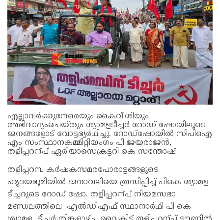
എല്ലാവർക്കുനേരെയും കൈവീശിയും
അഭിവാദ്യംചെയ്‌തും ശ്യാമളടീച്ചർ റോഡ്‌ ഷോയിലൂടെ
ജനങ്ങളോട്‌ വോട്ടഭ്യർഥിച്ചു. റോഡ്‌ഷോയിൽ സിപിഐ
എം സംസ്ഥാനകമ്മിറ്റിയംഗം പി ജയരാജൻ,
തളിപ്പറന്പ്‌ ഏരിയാസെക്രട്ടറി കെ സന്തോഷ്‌
തളിപ്പറമ്പ കർഷകസമരപോരാട്ടങ്ങളുടെ
ഹൃദയഭൂമിയിൽ ജനാവലിയെ ത്രസിപ്പിച്ച്‌ പികെ ശ്യാമള
ടീച്ചറുടെ റോഡ്‌ ഷോ. തളിപ്പറന്പ്‌ നിയമസഭാ
മണ്ഡലത്തിലെ എൽഡിഎഫ്‌ സ്ഥാനാർഥി പി കെ
ശ്യാമള ടീച്ചർ തിങ്കളാഴ്‌ച വൈകിട്ട്‌ തളിപ്പറന്പ്‌ ട‍ൗണിൽ