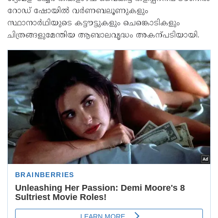
റോഡ്‌ ഷോയിൽ വർണബലൂണുകളും
സ്ഥാനാർഥിയുടെ കട്ട‍ൗട്ടുകളും ചെങ്കൊടികളും
ചിത്രങ്ങളുമേന്തിയ ആബാലവൃദ്ധം അകന്പടിയായി.