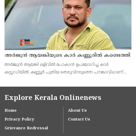
കാണാനെത്തുന്നവരെ തടയാൻ ശ്രമിച്ചെന്നും ആരോപിച്ച്
കോക്ക്രോച്ച് ജനതാ പാർട്ട
അർജുൻ ആയങ്കിയുടെ കാർ കണ്ണൂരിൽ കണ്ടെത്തി
അർജുൻ ആയങ്കി ഒളിവിൽ പോകാൻ ഉപയോഗിച്ച കാർ
കസ്റ്റഡിയിൽ. കണ്ണൂർ പുതിയ തെരുവിനടുത്തെ പനങ്കാവിലാണ്
കാർ ഉപേക്ഷിച്ച നിലയിൽ കണ്ടെത്തിയത്. അർജുന്റെ ഭാര്യയുടെ
പേരിലുള്ളതാണ് വാഹനം.
Explore Kerala Onlinenews
Home
About Us
Privacy Policy
Contact Us
Grievance Redressal