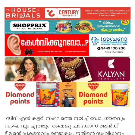
സിവിഎൻ കളരി സംഘത്തെ നയിച്ച് ഡോ. ഗൗതവും
സംഘ വും എത്തും. ഷൈജു ഷാഡോസ് ആൻഡ്
ടീമിന്റെ പ്രകടനവും ഉണ്ടാകും. ഇതിൻ്റെ സംവിധാനം