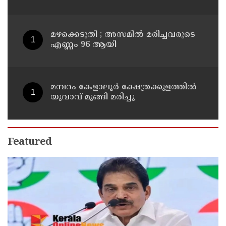
മാന്ത്രിക ജ്യൂസ് പരീക്ഷിക്കൂ
മഴക്കെടുതി ; അസമില്‍ മരിച്ചവരുടെ
എണ്ണം 96 ആയി
മമ്പറം കേളാലൂർ ക്ഷേത്രക്കുളത്തിൽ
യുവാവ് മുങ്ങി മരിച്ചു
Featured