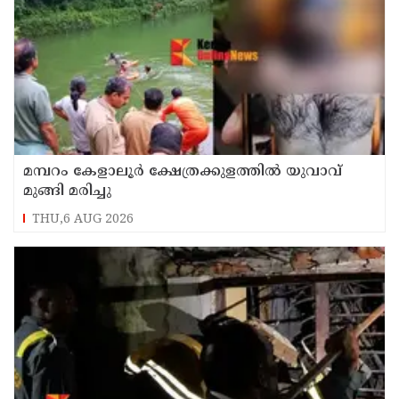
മമ്പറം കേളാലൂർ ക്ഷേത്രക്കുളത്തിൽ യുവാവ്
മുങ്ങി മരിച്ചു
THU,6 AUG 2026