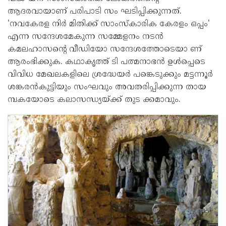
ആദരവായാണ് പരിപാടി സം ഘടിപ്പിക്കുന്നത്.
'നവകേരള നിർ മിതിക്ക് സാംസ്‌കാരിക കേരളം ഒപ്പം'
എന്ന സന്ദേശമേകുന്ന സമ്മേളനം നടൻ
കമലഹാസൻ്റെ വീഡിയോ സന്ദേശത്തോടെയാ ണ്
ആരംഭിക്കുക. കഥാകൃത്ത് ടി പത്മനാഭൻ ഉൾപ്പെടെ
വിവിധ മേഖലകളിലെ ശ്രദ്ധേയർ പങ്കെടുക്കും മട്ടന്നൂർ
ശങ്കരൻകുട്ടിയും സംഘവും അവതരിപ്പിക്കുന്ന തായ
മ്പകയോടെ കലാസന്ധ്യയ്ക്ക് തുട ക്കമാവും.