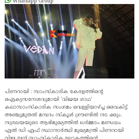
Whatsapp Group
പിണറായി : സാംസ്കാരിക കേരളത്തിൻ്റെ
ഐക്യസന്ദേശവുമായി 'വിജയ ഗാഥ'
കലാസാംസ്കാരിക സംഗമം വെള്ളിയാഴ്ച്ച വൈകിട്ട്
അഞ്ചുമുതൽ മമ്പറം സ്‌കൂൾ ഗ്രൗണ്ടിൽ നട ക്കും.
സ്വരലയയുടെ ആഭിമുഖ്യത്തിൽ ധർമ്മടം മണ്ഡലം
എൽ ഡി എഫ് സ്ഥാനാർത്ഥി മുഖ്യമന്ത്രി പിണറായി
വിജ യന് സാംസ്ക‌ാരിക ലോകത്തിൻ്റെ