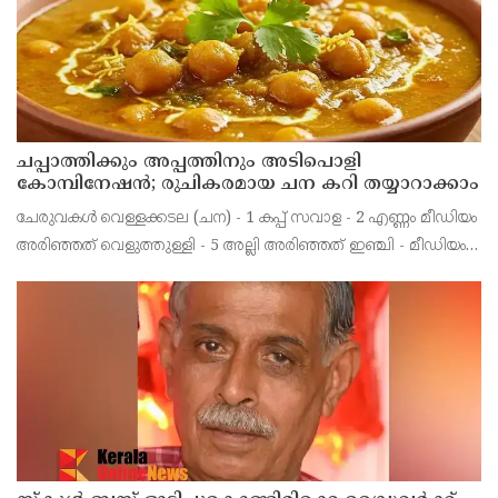
ചപ്പാത്തിക്കും അപ്പത്തിനും അടിപൊളി
കോമ്പിനേഷൻ; രുചികരമായ ചന കറി തയ്യാറാക്കാം
ചേരുവകൾ വെള്ളക്കടല (ചന) - 1 കപ്പ് സവാള - 2 എണ്ണം മീഡിയം
അരിഞ്ഞത് വെളുത്തുള്ളി - 5 അല്ലി അരിഞ്ഞത് ഇഞ്ചി - മീഡിയം
കഷ്ണം അരിഞ്ഞത് തക്കാളി - 2 മീഡിയം അരിഞ്ഞത്