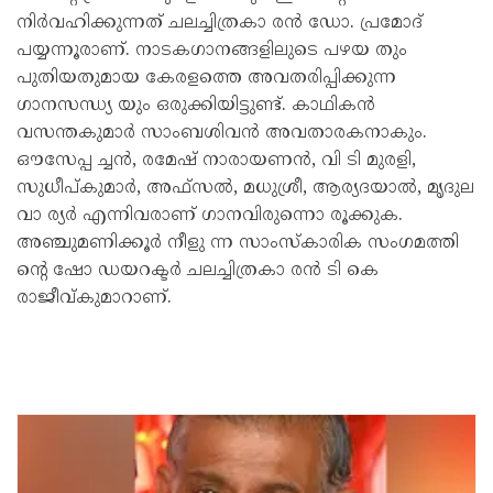
നിർവഹിക്കുന്നത് ചലച്ചിത്രകാ രൻ ഡോ. പ്രമോദ്
പയ്യന്നൂരാണ്. നാടകഗാനങ്ങളിലുടെ പഴയ തും
പുതിയതുമായ കേരളത്തെ അവതരിപ്പിക്കുന്ന
ഗാനസന്ധ്യ യും ഒരുക്കിയിട്ടുണ്ട്. കാഥികൻ
വസന്തകുമാർ സാംബശിവൻ അവതാരകനാകും.
ഔസേപ്പ ച്ചൻ, രമേഷ് നാരായണൻ, വി ടി മുരളി,
സുധീപ്കുമാർ, അഫ്സൽ, മധുശ്രീ, ആര്യദയാൽ, മൃദുല
വാ ര്യർ എന്നിവരാണ് ഗാനവിരുന്നൊ രൂക്കുക.
അഞ്ചുമണിക്കൂർ നീളു ന്ന സാംസ്കാരിക സംഗമത്തി
ൻ്റെ ഷോ ഡയറക്ടർ ചലച്ചിത്രകാ രൻ ടി കെ
രാജീവ്കുമാറാണ്.