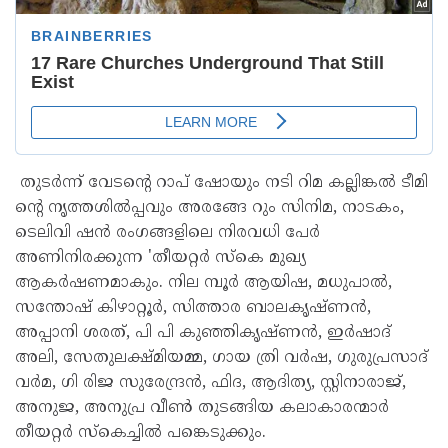
തുടർന്ന് വേടൻ്റെ റാപ് ഷോയും നടി റിമ കല്ലിങ്കൽ ടീമി
ൻ്റെ നൃത്തശിൽപ്പവും അരങ്ങേ റും സിനിമ, നാടകം,
ടെലിവി ഷൻ രംഗങ്ങളിലെ നിരവധി പേർ
അണിനിരക്കുന്ന 'തീയറ്റർ സ്കെ മുഖ്യ
ആകർഷണമാകും. നില മ്പൂർ ആയിഷ, മധുപാൽ,
സന്തോഷ് കിഴാറ്റൂർ, സിത്താര ബാലകൃഷ്ണൻ,
അപ്പാനി ശരത്, പി പി കുഞ്ഞികൃഷ്‌ണൻ, ഇർഷാദ്
അലി, സേതുലക്ഷ്മിയമ്മ, ഗായ ത്രി വർഷ, ഗുരുപ്രസാദ്
വർമ, ഗി രിജ സുരേന്ദ്രൻ, ഫിദ, ആദിത്യ, സ്റ്റിനാരാജ്,
അനുജ, അനുപ്ര വീൺ തുടങ്ങിയ കലാകാരന്മാർ
തീയറ്റർ സ്കെച്ചിൽ പങ്കെടുക്കും.