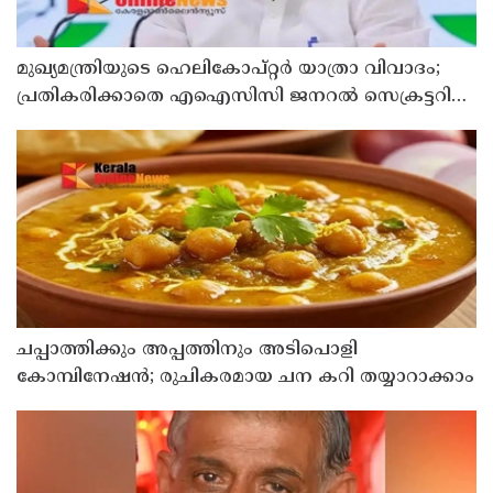
മുഖ്യമന്ത്രിയുടെ ഹെലികോപ്റ്റര്‍ യാത്രാ വിവാദം;
പ്രതികരിക്കാതെ എഐസിസി ജനറല്‍ സെക്രട്ടറി
കെ സി വേണുഗോപാല്‍
ചപ്പാത്തിക്കും അപ്പത്തിനും അടിപൊളി
കോമ്പിനേഷൻ; രുചികരമായ ചന കറി തയ്യാറാക്കാം