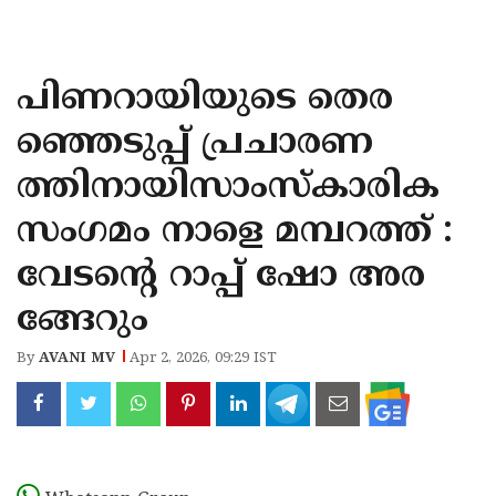
KOZHIKODE
WAYANAD
പിണറായിയുടെ തെര
KANNUR
ഞ്ഞെടുപ്പ് പ്രചാരണ
KASARAGOD
ത്തിനായിസാംസ്കാരിക
സംഗമം നാളെ മമ്പറത്ത് :
വേടൻ്റെ റാപ്പ് ഷോ അര
ങ്ങേറും
By
AVANI MV
Apr 2, 2026, 09:29 IST