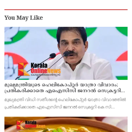
You May Like
മുഖ്യമന്ത്രിയുടെ ഹെലികോപ്റ്റര്‍ യാത്രാ വിവാദം;
പ്രതികരിക്കാതെ എഐസിസി ജനറല്‍ സെക്രട്ടറി
കെ സി വേണുഗോപാല്‍
മുഖ്യമന്ത്രി വിഡി സതീശന്റെ ഹെലികോപ്റ്റര്‍ യാത്രാ വിവാദത്തില്‍
പ്രതികരിക്കാതെ എഐസിസി ജനറല്‍ സെക്രട്ടറി കെ സി
വേണുഗോപാല്‍. ബാലിശമായ ഇത്തരം ആരോപണങ്ങളോട്
പ്രതികരിക്കാനില്ലെന്നും ആരോപണങ്ങള്‍ ഉന്നയിക്കുക എ