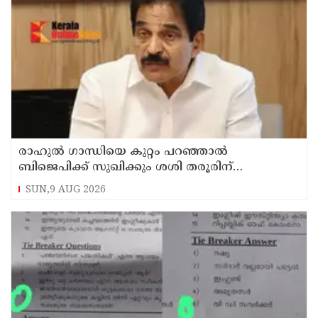
രാഹുല്‍ ഗാന്ധിയെ കുറ്റം പറഞ്ഞാല്‍
ബിജെപിക്ക് സുഖിക്കും ശശി തരൂരിന്
മറുപടിയുമായി കെ സി വേണുഗോപാല്‍
SUN,9 AUG 2026