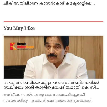
ചികിത്സയിലിരുന്ന കാസര്‍കോട് കളക്ടറേറ്റിലെ
സീനിയര്‍ ക്ലര്‍ക്ക് മരിച്ചു
You May Like
രാഹുല്‍ ഗാന്ധിയെ കുറ്റം പറഞ്ഞാല്‍ ബിജെപിക്ക്
സുഖിക്കും ശശി തരൂരിന് മറുപടിയുമായി കെ സി
വേണുഗോപാല്‍
അമിത് ഷാ സഭയിലെത്തും വരെ സഭാനടപടികളുമായി
സഹകരിക്കില്ലെന്നും കെ.സി. വേണുഗോപാല്‍ വ്യക്തമാക്കി.