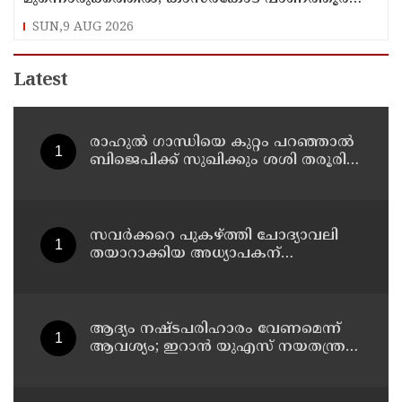
കുടുംബാരോഗ്യ കേന്ദ്രം അടച്ചുപൂട്ടി
SUN,9 AUG 2026
Latest
രാഹുല്‍ ഗാന്ധിയെ കുറ്റം പറഞ്ഞാല്‍
ബിജെപിക്ക് സുഖിക്കും ശശി തരൂരിന്
മറുപടിയുമായി കെ സി
വേണുഗോപാല്‍
സവര്‍ക്കറെ പുകഴ്ത്തി ചോദ്യാവലി
തയാറാക്കിയ അധ്യാപകന്
സസ്‌പെന്‍ഷന്‍
ആദ്യം നഷ്ടപരിഹാരം വേണമെന്ന്
ആവശ്യം; ഇറാന്‍ യുഎസ് നയതന്ത്ര
നീക്കങ്ങളില്‍ അനിശ്ചിതത്വം