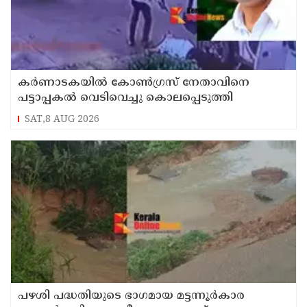
കർണാടകയിൽ കോൺഗ്രസ് നേതാവിനെ
പട്ടാപ്പകൽ വെടിവെച്ചു കൊലപ്പെടുത്തി
SAT,8 AUG 2026
പഴശി പദ്ധതിയുടെ ഭാഗമായ മട്ടന്നൂർകാര