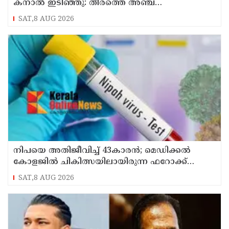
കനാൽ ഇടിഞ്ഞു: തീരത്തെ അഞ്ച്
കുടുംബങ്ങളെ മാറ്റി
SAT,8 AUG 2026
നിപയെ അതിജീവിച്ച് 43കാരന്‍; മെഡിക്കല്‍
കോളജില്‍ ചികിത്സയിലായിരുന്ന ഫറോക്ക്
സ്വദേശി വീട്ടിലേക്ക് മടങ്ങി
SAT,8 AUG 2026