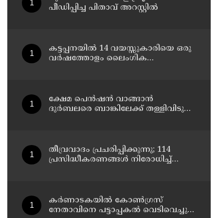
പീഡിപ്പിച്ച പിതാവ് അറസ്റ്റില്‍
കട്ടപ്പനയില്‍ 14 വയസ്സുകാരിയെ ഒരു
വര്‍ഷത്തോളം ലൈംഗിക
പീഡനത്തിന് ഇരയാക്കി; രണ്ടാനച്ഛൻ
പിടിയില്‍
ക്ഷേമ പെന്‍ഷന്‍ വാങ്ങാന്‍
ദുര്‍ബലരെ ബാങ്കിലേക്ക് തള്ളിവിടുന്ന
യുഡിഎഫ്, വയോജനങ്ങള്‍ എല്ലാ
മാസവും ബാങ്കിലെത്തണം, ചെറിയ
ലാഭത്തിനുവേണ്ടി പാവങ്ങളെ
ദുരിതത്തിലാക്കണോ?
തീവ്രവാദം പ്രചരിപ്പിക്കുന്നു; 114
പ്രസിദ്ധീകരണങ്ങൾ നിരോധിച്ച്
മഹാരാഷ്ട്ര
കർണാടകയിൽ കോൺഗ്രസ്
നേതാവിനെ പട്ടാപ്പകൽ വെടിവെച്ചു