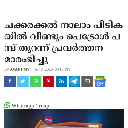
KOZHIKODE
WAYANAD
ചക്കരക്കൽ നാലാം പീടിക
KANNUR
യിൽ വീണ്ടും പെട്രോൾ പ
KASARAGOD
മ്പ് തുറന്ന് പ്രവർത്തന
മാരംഭിച്ചു
By
AVANI MV
Jun 6, 2026, 09:16 IST
Whatsapp Group