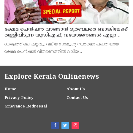
ക്ഷേമ പെന്‍ഷന്‍ വാങ്ങാന്‍ ദുര്‍ബലരെ ബാങ്കിലേക്ക്
തള്ളിവിടുന്ന യുഡിഎഫ്, വയോജനങ്ങള്‍ എല്ലാ
മാസവും ബാങ്കിലെത്തണം, ചെറിയ
കേരളത്തിലെ ഏറ്റവും വലിയ സാമൂഹ്യ സുരക്ഷാ പദ്ധതിയായ
ലാഭത്തിനുവേണ്ടി പാവങ്ങളെ
ക്ഷേമ പെന്‍ഷന്‍ വിതരണത്തില്‍ വലിയ
ദുരിതത്തിലാക്കണോ?
മാറ്റത്തിനൊരുങ്ങുകയാണ് യുഡിഎഫ് സര്‍ക്കാര്‍.
Explore Kerala Onlinenews
Home
About Us
Privacy Policy
Contact Us
Grievance Redressal