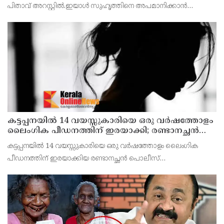
പിതാവ് അറസ്റ്റില്‍.ഇയാള്‍ സുഹൃത്തിനെ അപമാനിക്കാൻ
ശ്രമിച്ചതിനെത്തുടർന്ന് ഭാര്യ പിണങ്ങിപ്പോയതിനു പിന്നാലെയാണ്
പീഡനം
കട്ടപ്പനയില്‍ 14 വയസ്സുകാരിയെ ഒരു വര്‍ഷത്തോളം
ലൈംഗിക പീഡനത്തിന് ഇരയാക്കി; രണ്ടാനച്ഛൻ
പിടിയില്‍
കട്ടപ്പനയില്‍ 14 വയസ്സുകാരിയെ ഒരു വർഷത്തോളം ലൈംഗിക
പീഡനത്തിന് ഇരയാക്കിയ രണ്ടാനച്ഛൻ പൊലീസ്
പിടിയില്‍.സ്കൂളില്‍ നടന്ന കൗണ്‍സിലിംഗിനിടെ കുട്ടി
തുറന്നുപറഞ്ഞതിന്റെ അടിസ്ഥാനത്തിലാണ് കേസ്
പുറത്തുവന്നത്.കൗണ്