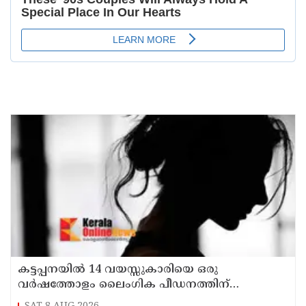
കട്ടപ്പനയില്‍ 14 വയസ്സുകാരിയെ ഒരു
വര്‍ഷത്തോളം ലൈംഗിക പീഡനത്തിന്
ഇരയാക്കി; രണ്ടാനച്ഛൻ പിടിയില്‍