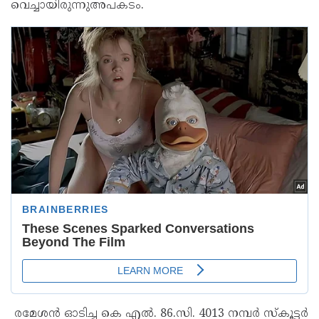
വെച്ചായിരുന്നുഅപകടം.
രമേശൻ ഓടിച്ച കെ എൽ. 86.സി. 4013 നമ്പർ സ്കൂട്ടർ