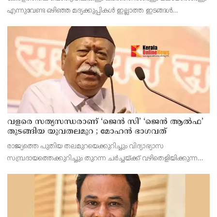
നിര്‍ത്തിയത് എന്തിന്? സര്‍ക്കാരിന്റേത് തലതിരിഞ്ഞ
എന്നുവേണ്ട ഒഴിഞ്ഞ മദ്യക്കുപ്പികള്‍ ഇല്ലാത്ത ഇടങ്ങള്‍
തീരുമാനമോ?
അപൂര്‍വമാണ്.
വളരെ സത്യസന്ധരാണ് ‘ജെൻ സി’ ‘ജെൻ ആൽഫ’
തുടങ്ങിയ യുവതലമുറ ; മോഹൻ ഭാഗവത്
രാജ്യത്തെ പുതിയ തലമുറയെക്കുറിച്ചും വിദ്യാഭ്യാസ
സമ്പ്രദായത്തെക്കുറിച്ചും തുറന്ന ചർച്ചയ്ക്ക് വഴിതെളിയിക്കുന്ന
നിർണ്ണായക പ്രസ്താവനയുമായി ആർ.എസ്.എസ് മേധാവി
മോഹൻ ഭാഗവത് രംഗത്ത്. നിലവിലെ തലമുറയെക്കാൾ വളരെ