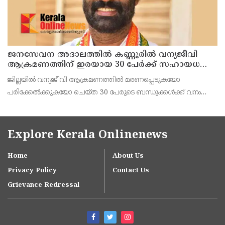
ജനസേവന അദാലത്തിൽ കണ്ണൂരിൽ വന്യജീവി
ആക്രമണത്തിന് ഇരയായ 30 പേർക്ക് സഹായധനം
അനുവദിച്ചു
ജില്ലയിൽ വന്യജീവി ആക്രമണത്തിൽ മരണപ്പെടുകയോ
പരിക്കേൽക്കുകയോ ചെയ്ത 30 പേരുടെ ബന്ധുക്കൾക്ക് വനം
വന്യജീവി വകുപ്പിന്റെ ജനസേവന ജില്ലാതല അദാലത്തിൽ
സഹായധനം അനുവദിച്ചു. സംസ്ഥാന സർക്കാരിന്റെ നൂറുദിന
പരിപാടിയിൽ
Explore Kerala Onlinenews
Home
About Us
Privacy Policy
Contact Us
Grievance Redressal