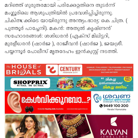
മറിഞ്ഞ് ഗുരുതരമായി പരിക്കേറ്റതിനെ തുടർന്ന്
മംഗ്ലൂരിലെ ആശുപത്രിയിൽ പ്രവേശിപ്പിച്ചിരുന്നു.
ചികിത്സക്കിടെ യായിരുന്നു അന്ത്യം.ഭാര്യ: കെ ചിത്ര. (
പുത്തൂർ പാച്ചേനി). മകൻ: അതുൽ കൃഷ്ണൻ'
സഹോദരങ്ങൾ: ശശിധരൻ (എക്സ് മിലിട്ടറി,
മുരളീധരൻ (ഷാർജ ), രാജീവൻ (ഷാർജ ), ജയശ്രീ.
പയ്യന്നൂർ പോലീസ് മൃതദേഹം ഇൻക്വസ്റ്റ് നടത്തി.