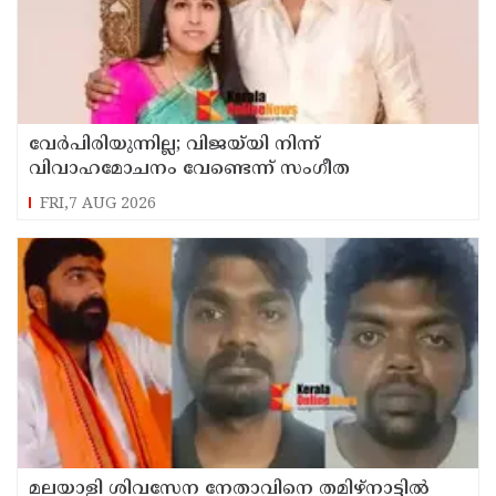
വേർപിരിയുന്നില്ല; വിജയ്‍യി നിന്ന്
വിവാഹമോചനം വേണ്ടെന്ന് സംഗീത
FRI,7 AUG 2026
മലയാളി ശിവസേന നേതാവിനെ തമിഴ്നാട്ടിൽ