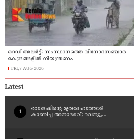
റെഡ് അലർട്ട്: സംസ്ഥാനത്തെ വിനോദസഞ്ചാര
കേന്ദ്രങ്ങളിൽ നിയന്ത്രണം
FRI,7 AUG 2026
Latest
രാജേഷിന്റെ മൃതദേഹത്തോട്
കാണിച്ച അനാദരവ്; റവന്യൂ,
ആരോഗ്യവകുപ്പ് അനാസ്ഥക്കെതിരെ
കടുത്ത നടപടി വേണം;
ഡിവൈഎഫ്ഐ ശക്തമായ