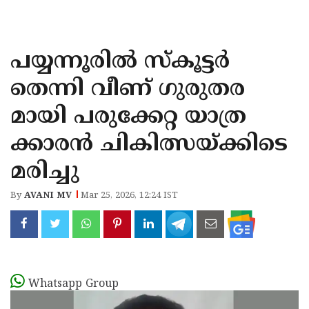
KOZHIKODE
WAYANAD
പയ്യന്നൂരിൽ സ്കൂട്ടർ
KANNUR
തെന്നി വീണ് ഗുരുതര
KASARAGOD
മായി പരുക്കേറ്റ യാത്ര
ക്കാരൻ ചികിത്സയ്ക്കിടെ
മരിച്ചു
By
AVANI MV
Mar 25, 2026, 12:24 IST
Whatsapp Group