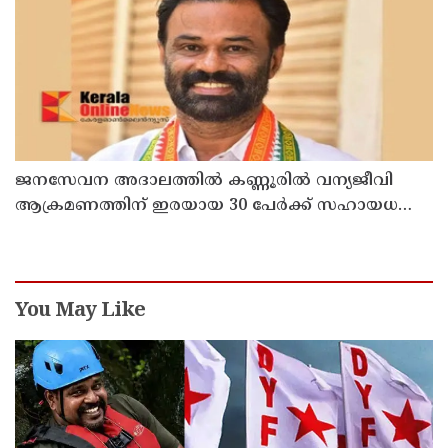
ജനസേവന അദാലത്തിൽ കണ്ണൂരിൽ വന്യജീവി
ആക്രമണത്തിന് ഇരയായ 30 പേർക്ക് സഹായധനം
അനുവദിച്ചു
You May Like