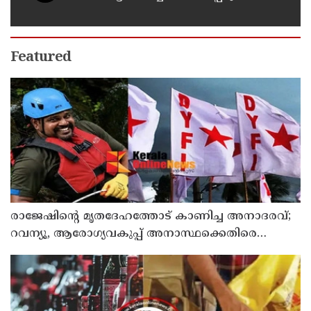
സംഭവം ; രണ്ട് പേർ പിടിയിൽ
Featured
രാജേഷിന്റെ മൃതദേഹത്തോട് കാണിച്ച അനാദരവ്;
റവന്യൂ, ആരോഗ്യവകുപ്പ് അനാസ്ഥക്കെതിരെ
കടുത്ത നടപടി വേണം; ഡിവൈഎഫ്ഐ
ശക്തമായ പ്രതിഷേധത്തിലേക്ക്