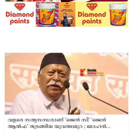
വളരെ സത്യസന്ധരാണ് ‘ജെൻ സി’ ‘ജെൻ
ആൽഫ’ തുടങ്ങിയ യുവതലമുറ ; മോഹൻ