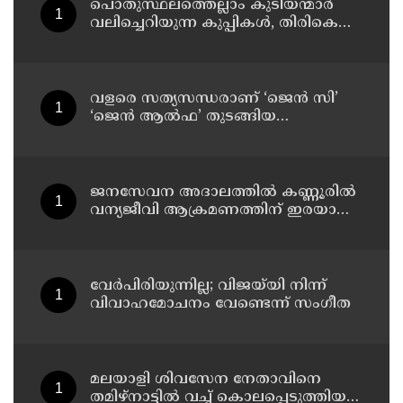
പ്രതിഷേധത്തിലേക്ക്
പൊതുസ്ഥലത്തെല്ലാം കുടിയന്മാര്‍
വലിച്ചെറിയുന്ന കുപ്പികള്‍, തിരികെ
വാങ്ങുന്നത് നിര്‍ത്തുന്നതോടെ ഇത്
ഇരട്ടിക്കും, കോടികളുടെ ലാഭമുള്ള
പദ്ധതി നിര്‍ത്തിയത് എന്തിന്?
സര്‍ക്കാരിന്റേത് തലതിരിഞ്ഞ
വളരെ സത്യസന്ധരാണ് ‘ജെൻ സി’
തീരുമാനമോ?
‘ജെൻ ആൽഫ’ തുടങ്ങിയ
യുവതലമുറ ; മോഹൻ ഭാഗവത്
ജനസേവന അദാലത്തിൽ കണ്ണൂരിൽ
വന്യജീവി ആക്രമണത്തിന് ഇരയായ
30 പേർക്ക് സഹായധനം അനുവദിച്ചു
വേർപിരിയുന്നില്ല; വിജയ്‍യി നിന്ന്
വിവാഹമോചനം വേണ്ടെന്ന് സംഗീത
മലയാളി ശിവസേന നേതാവിനെ
തമിഴ്നാട്ടിൽ വച്ച് കൊലപ്പെടുത്തിയ