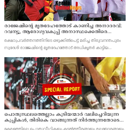
രാജേഷിന്റെ മൃതദേഹത്തോട് കാണിച്ച അനാദരവ്;
റവന്യൂ, ആരോഗ്യവകുപ്പ് അനാസ്ഥക്കെതിരെ
കടുത്ത നടപടി വേണം; ഡിവൈഎഫ്ഐ
രക്ഷാപ്രവർത്തനത്തിനിടെ ഒഴുക്കിൽപെട്ട് മരിച്ച തിരുവനന്തപുരം
ശക്തമായ പ്രതിഷേധത്തിലേക്ക്
സ്വദേശി രാജേഷിന്റെ മൃതദേഹത്തോട് അധികൃതർ കാട്ടിയ
മനുഷ്യത്വരഹിതമായ അനാദരവിനെതിരെ ഡിവൈഎഫ്ഐ
കണ്ണൂർ ജില്ലാ സെക്രട്ടറിയേറ്റ് ശക്തമായി പ്രതിഷേധിക്ക
പൊതുസ്ഥലത്തെല്ലാം കുടിയന്മാര്‍ വലിച്ചെറിയുന്ന
കുപ്പികള്‍, തിരികെ വാങ്ങുന്നത് നിര്‍ത്തുന്നതോടെ
ഇത് ഇരട്ടിക്കും, കോടികളുടെ ലാഭമുള്ള പദ്ധതി
കേരളത്തിലെ പൊതുവീഥികളും കടല്‍ത്തീരങ്ങളും മലയോരങ്ങളും