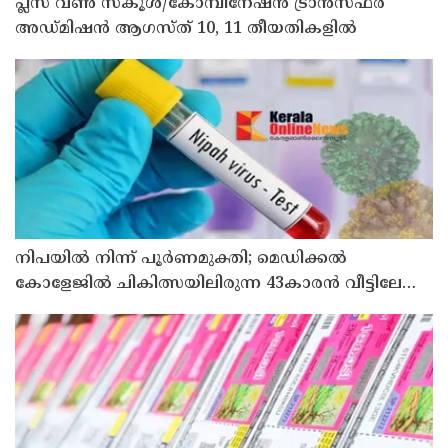
പ്ലസ് വൺ സ്‌കൂൾ/കോമ്പിനേഷൻ ട്രാൻസ്ഫർ
അഡ്മിഷൻ ആഗസ്ത് 10, 11 തീയതികളിൽ
നിപയിൽ നിന്ന് പൂർണമുക്തി; മെഡിക്കൽ
കോളേജിൽ ചികിത്സയിലിരുന്ന 43കാരൻ വീട്ടിലേക്ക്
മടങ്ങി