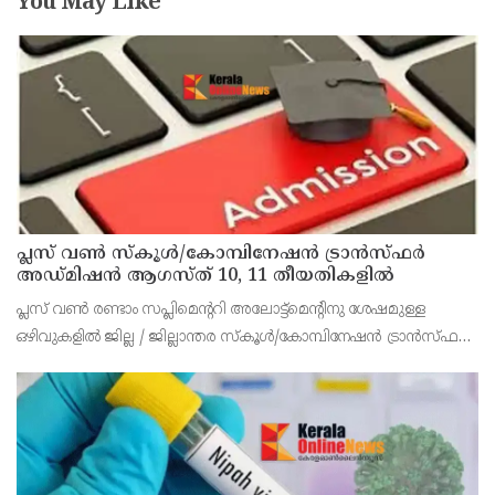
You May Like
പ്ലസ് വൺ സ്‌കൂൾ/കോമ്പിനേഷൻ ട്രാൻസ്ഫർ
അഡ്മിഷൻ ആഗസ്ത് 10, 11 തീയതികളിൽ
പ്ലസ് വൺ രണ്ടാം സപ്ലിമെന്ററി അലോട്ട്‌മെന്റിനു ശേഷമുള്ള
ഒഴിവുകളിൽ ജില്ല / ജില്ലാന്തര സ്‌കൂൾ/കോമ്പിനേഷൻ ട്രാൻസ്ഫർ
അലോട്ട്‌മെന്റിനായി അപേക്ഷിക്കാനുള്ള അവസരം ആഗസ്റ്റ് 7 ന്
വൈകിട്ട് 4 മണി വരെ നൽകിയിരുന്നു