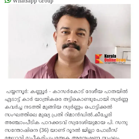
Whatsapp Group
പയ്യന്നൂർ: കണ്ണൂർ - കാസർകോട് ദേശീയ പാതയിൽ
എടാട്ട് കാർ യാത്രികരെ തട്ടികൊണ്ടുപോയി സ്വർണ്ണ
കവർച്ച നടത്തി മുങ്ങിയ സ്വർണ്ണം പൊട്ടിക്കൽ
സംഘത്തിലെ മുഖ്യ പ്രതി റിമാൻഡിൽ.കീച്ചേരി
അഞ്ചാംപീടിക പാറക്കടവ് സ്വദേശിയുമായ പി. സനു
സന്തോഷിനെ (36) യാണ് റൂറൽ ജില്ലാ പോലീസ്
മേധാവി രൂപീകരിച്ചപ്രത്യേക അന്വേഷണ സംഘം