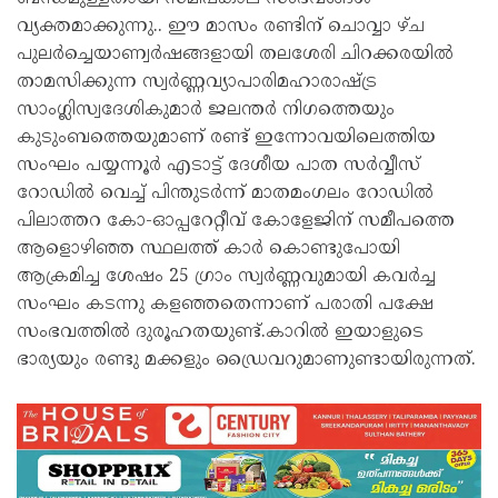
വ്യക്തമാക്കുന്നു.. ഈ മാസം രണ്ടിന് ചൊവ്വാ ഴ്ച
പുലർച്ചെയാണ്വർഷങ്ങളായി തലശേരി ചിറക്കരയിൽ
താമസിക്കുന്ന സ്വർണ്ണവ്യാപാരിമഹാരാഷ്‌ട്ര
സാംഗ്ലിസ്വദേശികുമാർ ജലന്തർ നിഗത്തെയും
കുടുംബത്തെയുമാണ് രണ്ട് ഇന്നോവയിലെത്തിയ
സംഘം പയ്യന്നൂർ എടാട്ട് ദേശീയ പാത സർവ്വീസ്
റോഡിൽ വെച്ച് പിന്തുടർന്ന് മാതമംഗലം റോഡിൽ
പിലാത്തറ കോ-ഓപ്പറേറ്റീവ് കോളേജിന് സമീപത്തെ
ആളൊഴിഞ്ഞ സ്ഥലത്ത് കാർ കൊണ്ടുപോയി
ആക്രമിച്ച ശേഷം 25 ഗ്രാം സ്വർണ്ണവുമായി കവർച്ച
സംഘം കടന്നു കളഞ്ഞതെന്നാണ് പരാതി പക്ഷേ
സംഭവത്തിൽ ദുരൂഹതയുണ്ട്.കാറിൽ ഇയാളുടെ
ഭാര്യയും രണ്ടു മക്കളും ഡ്രൈവറുമാണുണ്ടായിരുന്നത്.