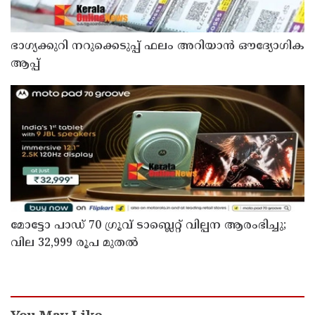
ഭാഗ്യക്കുറി നറുക്കെടുപ്പ് ഫലം അറിയാൻ ഔദ്യോഗിക
ആപ്പ്
മോട്ടോ പാഡ് 70 ഗ്രൂവ് ടാബ്ലെറ്റ് വില്പന ആരംഭിച്ചു;
വില 32,999 രൂപ മുതൽ