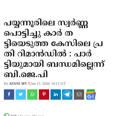
KOZHIKODE
WAYANAD
പയ്യന്നൂരിലെ സ്വർണ്ണ
KANNUR
പൊട്ടിച്ചു കാർ ത
KASARAGOD
ട്ടിയെടുത്ത കേസിലെ പ്ര
തി റിമാൻഡിൽ : പാർ
ട്ടിയുമായി ബന്ധമില്ലെന്ന്
ബി.ജെ.പി
By
AVANI MV
Jun 13, 2026, 16:13 IST