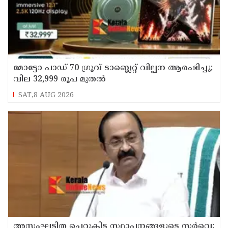
മോട്ടോ പാഡ് 70 ഗ്രൂവ് ടാബ്ലെറ്റ് വില്പന ആരംഭിച്ചു;
വില 32,999 രൂപ മുതൽ
SAT,8 AUG 2026
അസംഘടിത ചെറുകിട സ്ഥാപനങ്ങളുടെ സർവെ: