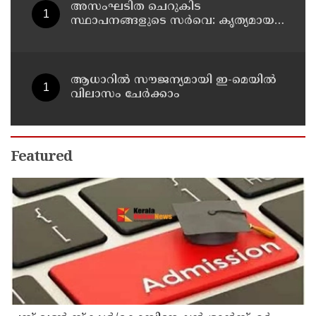
അസംഘടിത ചെറുകിട
സ്ഥാപനങ്ങളുടെ സർവെ: കൃത്യമായ
വിവരങ്ങൾ നൽകണമെന്ന് മുഖ്യമന്ത്രി
വി ഡി സതീശൻ
ആധാറിൽ സൗജന്യമായി ഇ-മെയിൽ
വിലാസം ചേർക്കാം
Featured