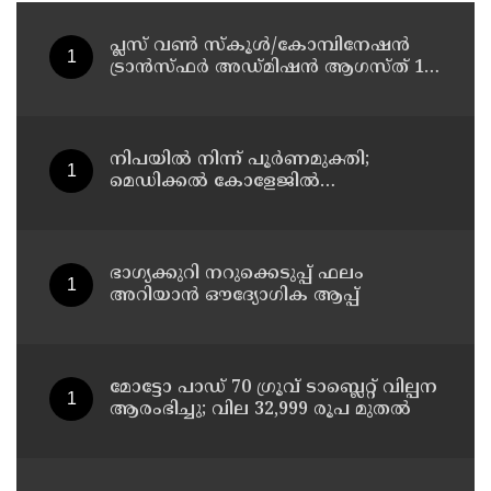
പ്ലസ് വൺ സ്‌കൂൾ/കോമ്പിനേഷൻ
ട്രാൻസ്ഫർ അഡ്മിഷൻ ആഗസ്ത് 10,
11 തീയതികളിൽ
നിപയിൽ നിന്ന് പൂർണമുക്തി;
മെഡിക്കൽ കോളേജിൽ
ചികിത്സയിലിരുന്ന 43കാരൻ
വീട്ടിലേക്ക് മടങ്ങി
ഭാഗ്യക്കുറി നറുക്കെടുപ്പ് ഫലം
അറിയാൻ ഔദ്യോഗിക ആപ്പ്
മോട്ടോ പാഡ് 70 ഗ്രൂവ് ടാബ്ലെറ്റ് വില്പന
ആരംഭിച്ചു; വില 32,999 രൂപ മുതൽ