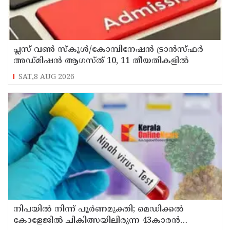
പ്ലസ് വൺ സ്‌കൂൾ/കോമ്പിനേഷൻ ട്രാൻസ്ഫർ
അഡ്മിഷൻ ആഗസ്ത് 10, 11 തീയതികളിൽ
SAT,8 AUG 2026
നിപയിൽ നിന്ന് പൂർണമുക്തി; മെഡിക്കൽ
കോളേജിൽ ചികിത്സയിലിരുന്ന 43കാരൻ