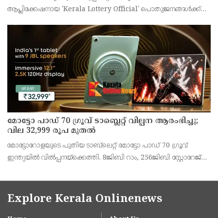
ആപ്ലിക്കേഷനായ 'Kerala Lottery Official' പൊതുജനങ്ങൾക്ക്
ലഭ്യമാണെന്ന് കേരള സംസ്ഥാന ഭാഗ്യക്കുറി വകുപ്പ് ഡയറക്ടർ
അഞ്ജു കെ എസ് അറിയിച്ചു.
മോട്ടോ പാഡ് 70 ഗ്രൂവ് ടാബ്ലെറ്റ് വില്പന ആരംഭിച്ചു;
വില 32,999 രൂപ മുതൽ
മോട്ടോറോളയുടെ പുതിയ ടാബ്‌ലെറ്റ് മോട്ടോ പാഡ് 70 ഗ്രൂവ്
ഇന്ത്യയിൽ വിൽപ്പനയ്‌ക്കെത്തി. 8ജിബി റാം, 256ജിബി സ്റ്റോറേജ്
പതിപ്പിന് 36,999 രൂപയാണ് ലോഞ്ച് വില. ബാങ്ക് ഓഫറുകൾ
ഉൾപ്പെടെ 32,999 രൂപയാണ് ഫലപ്രദമായ
Explore Kerala Onlinenews