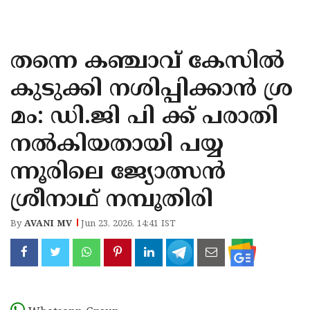
KOZHIKODE
WAYANAD
തന്നെ കഞ്ചാവ് കേസിൽ
KANNUR
കുടുക്കി നശിപ്പിക്കാൻ ശ്ര
KASARAGOD
മം: ഡി.ജി പി ക്ക് പരാതി
നൽകിയതായി പയ്യ
ന്നൂരിലെ ജ്യോത്സൻ
ശ്രീനാഥ് നമ്പൂതിരി
By
AVANI MV
Jun 23, 2026, 14:41 IST