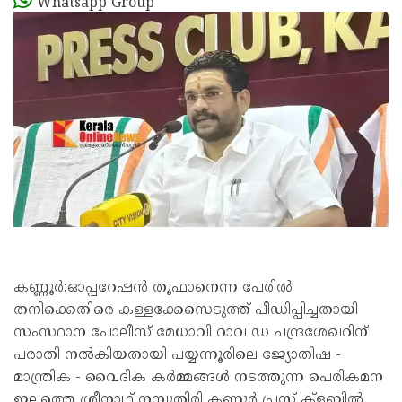
Whatsapp Group
കണ്ണൂർ:ഓപ്പറേഷൻ തൂഫാനെന്ന പേരിൽ
തനിക്കെതിരെ കള്ളക്കേസെടുത്ത് പീഡിപ്പിച്ചതായി
സംസ്ഥാന പോലീസ് മേധാവി റാവ ഡ ചന്ദ്രശേഖറിന്
പരാതി നൽകിയതായി പയ്യന്നൂരിലെ ജ്യോതിഷ -
മാന്ത്രിക - വൈദിക കർമ്മങ്ങൾ നടത്തുന്ന പെരികമന
ഇല്ലത്തെ ശ്രീനാഥ് നമ്പൂതിരി കണ്ണൂർ പ്രസ് ക്ളബ്ബിൽ