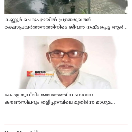
കണ്ണൂർ ചെറുപുഴയിൽ പ്രളയമുഖത്ത്
രക്ഷാപ്രവർത്തനത്തിനിടെ ജീവൻ നഷ്ടപ്പെട്ട ആർ.
രാജേഷിൻ്റെ ഭൗതിക ശരീരത്തോട് അനാദരവ്
കാണിച്ചതായി ആരോപണം
കേരള മുസ്‌ലിം ജമാഅത്ത് സംസ്ഥാന
കൗൺസിലറും തളിപ്പറമ്പിലെ മുതിർന്ന മാധ്യമ
പ്രവർത്തകനുമായ ബി എ അലി മൊഗ്രാൽ
നിര്യാതനായി