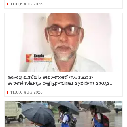
സെയിൽസ്മാൻ തെങ്കാശിയിൽ പിടിയിൽ
THU,6 AUG 2026
കേരള മുസ്‌ലിം ജമാഅത്ത് സംസ്ഥാന
കൗൺസിലറും തളിപ്പറമ്പിലെ മുതിർന്ന മാധ്യമ
പ്രവർത്തകനുമായ ബി എ അലി മൊഗ്രാൽ
THU,6 AUG 2026
നിര്യാതനായി