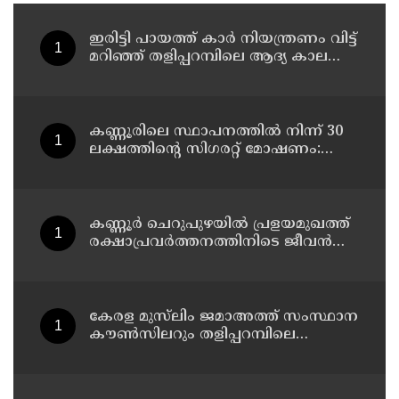
ഇരിട്ടി പായത്ത് കാർ നിയന്ത്രണം വിട്ട്
മറിഞ്ഞ് തളിപ്പറമ്പിലെ ആദ്യ കാല
കോണ്‍ഗ്രസ് നേതാവ് മരിച്ചു
കണ്ണൂരിലെ സ്ഥാപനത്തിൽ നിന്ന് 30
ലക്ഷത്തിന്റെ സിഗരറ്റ് മോഷണം:
തമിഴ്‌നാട് സ്വദേശിയായ
സെയിൽസ്മാൻ തെങ്കാശിയിൽ
പിടിയിൽ
കണ്ണൂർ ചെറുപുഴയിൽ പ്രളയമുഖത്ത്
രക്ഷാപ്രവർത്തനത്തിനിടെ ജീവൻ
നഷ്ടപ്പെട്ട ആർ. രാജേഷിൻ്റെ ഭൗതിക
ശരീരത്തോട് അനാദരവ്
കാണിച്ചതായി ആരോപണം
കേരള മുസ്‌ലിം ജമാഅത്ത് സംസ്ഥാന
കൗൺസിലറും തളിപ്പറമ്പിലെ
മുതിർന്ന മാധ്യമ പ്രവർത്തകനുമായ
ബി എ അലി മൊഗ്രാൽ നിര്യാതനായി