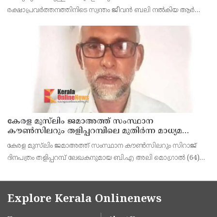
കാണിച്ചതായി ആരോപണം
രക്ഷാപ്രവർത്തനത്തിനിടെ സ്വന്തം ജീവൻ ബലി നൽകിയ ആർ
രാജേഷിനോട് അനാദരവ് കാണിച്ചതായി ആരോപണം. രാജേഷിന്റെ
മൃതദേഹം തിരുവനന്തപുരത്തെ
കേരള മുസ്‌ലിം ജമാഅത്ത് സംസ്ഥാന
കൗൺസിലറും തളിപ്പറമ്പിലെ മുതിർന്ന മാധ്യമ
പ്രവർത്തകനുമായ ബി എ അലി മൊഗ്രാൽ
കേരള മുസ്‌ലിം ജമാഅത്ത് സംസ്ഥാന കൗൺസിലറും സിറാജ്
നിര്യാതനായി
ദിനപത്രം തളിപ്പറമ്പ് ലേഖകനുമായ ബി.എ അലി മൊഗ്രാൽ (64)
അന്തരിച്ചു. തളിപ്പറമ്പ് പ്രസ്‌ ഫോറം പ്രസിഡൻ്റ്, കേരള മുസ്‌ലിം
ജമാഅത്ത് ജില്ലാ സെക്രട്ടറി, എസ്.വൈ.എ
Explore Kerala Onlinenews