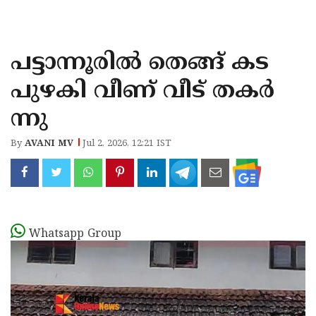
KOZHIKODE
WAYANAD
പട്ടാന്നൂരിൽ തെങ്ങ് കട
KANNUR
പുഴകി വീണ് വീട് തകർ
KASARAGOD
ന്നു
By
AVANI MV
Jul 2, 2026, 12:21 IST
Whatsapp Group