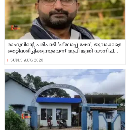
രാഹുലിന്റെ പരിപാടി 'ഫ്‌ലോപ്പ് ഷോ'; യുവാക്കളെ
തെറ്റിദ്ധരിപ്പിക്കുന്നുവെന്ന് യുപി മന്ത്രി ഡാനിഷ്
അന്‍സാരി
SUN,9 AUG 2026