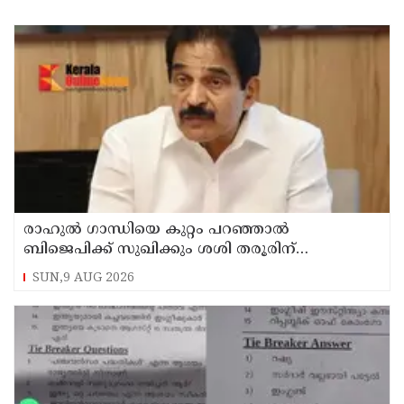
രാഹുല്‍ ഗാന്ധിയെ കുറ്റം പറഞ്ഞാല്‍
ബിജെപിക്ക് സുഖിക്കും ശശി തരൂരിന്
മറുപടിയുമായി കെ സി വേണുഗോപാല്‍
SUN,9 AUG 2026