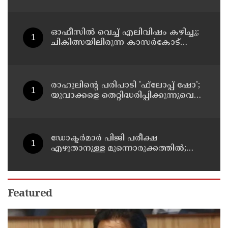
നീക്കങ്ങളില്‍ അനിശ്ചിതത്വം
ഓഫീസില്‍ വെച്ച് എലിവിഷം കഴിച്ചു;
ചികിത്സയിലിരുന്ന കാസര്‍കോട്
കളക്ടറേറ്റിലെ സീനിയര്‍ ക്ലര്‍ക്ക് മരിച്ചു
രാഹുലിന്റെ പരിപാടി 'ഫ്‌ലോപ്പ് ഷോ';
യുവാക്കളെ തെറ്റിദ്ധരിപ്പിക്കുന്നുവെന്ന്
യുപി മന്ത്രി ഡാനിഷ് അന്‍സാരി
ഡോക്ടര്‍മാര്‍ പിജി പരീക്ഷ
എഴുതാനുള്ള മുന്നൊരുക്കത്തില്‍;
കാസര്‍കോട് പാണത്തൂര്‍
കുടുംബാരോഗ്യ കേന്ദ്രം അടച്ചുപൂട്ടി
Featured