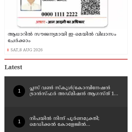
ആധാറിൽ സൗജന്യമായി ഇ-മെയിൽ വിലാസം
ചേർക്കാം
SAT,8 AUG 2026
Latest
പ്ലസ് വൺ സ്‌കൂൾ/കോമ്പിനേഷൻ
ട്രാൻസ്ഫർ അഡ്മിഷൻ ആഗസ്ത് 10,
11 തീയതികളിൽ
നിപയിൽ നിന്ന് പൂർണമുക്തി;
മെഡിക്കൽ കോളേജിൽ
ചികിത്സയിലിരുന്ന 43കാരൻ