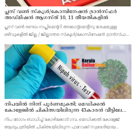
പ്ലസ് വൺ സ്‌കൂൾ/കോമ്പിനേഷൻ ട്രാൻസ്ഫർ
അഡ്മിഷൻ ആഗസ്ത് 10, 11 തീയതികളിൽ
പ്ലസ് വൺ രണ്ടാം സപ്ലിമെന്ററി അലോട്ട്‌മെന്റിനു ശേഷമുള്ള
ഒഴിവുകളിൽ ജില്ല / ജില്ലാന്തര സ്‌കൂൾ/കോമ്പിനേഷൻ ട്രാൻസ്ഫർ
അലോട്ട്‌മെന്റിനായി അപേക്ഷിക്കാനുള്ള അവസരം ആഗസ്റ്റ് 7 ന്
വൈകിട്ട് 4 മണി വരെ നൽകിയിരുന്നു
നിപയിൽ നിന്ന് പൂർണമുക്തി; മെഡിക്കൽ
കോളേജിൽ ചികിത്സയിലിരുന്ന 43കാരൻ വീട്ടിലേക്ക്
മടങ്ങി
നിപ രോഗം ബാധിച്ച് കോഴിക്കോട് ഗവ. മെഡിക്കൽ കോളേജ്
ആശുപത്രിയിൽ ചികിത്സയിലിരുന്ന ഫറോക്ക് സ്വദേശിയായ
43കാരനെ ഡിസ്ചാർജ് ചെയ്തു.