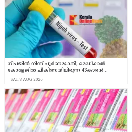
നിപയിൽ നിന്ന് പൂർണമുക്തി; മെഡിക്കൽ
കോളേജിൽ ചികിത്സയിലിരുന്ന 43കാരൻ
വീട്ടിലേക്ക് മടങ്ങി
SAT,8 AUG 2026