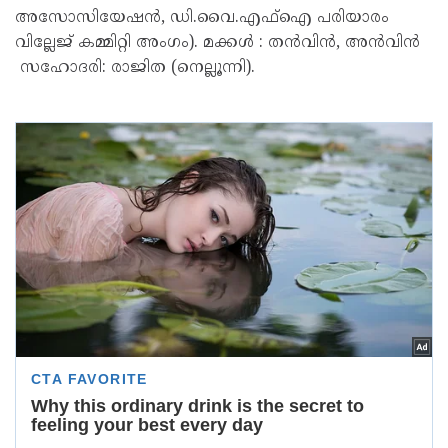
അസോസിയേഷൻ, ഡി.വൈ.എഫ്ഐ പരിയാരം
വില്ലേജ് കമ്മിറ്റി അംഗം). മക്കൾ : തൻവിൻ, അൻവിൻ
സഹോദരി: രാജിത (നെല്ലൂന്നി).