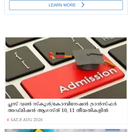
പ്ലസ് വൺ സ്‌കൂൾ/കോമ്പിനേഷൻ ട്രാൻസ്ഫർ
അഡ്മിഷൻ ആഗസ്ത് 10, 11 തീയതികളിൽ
SAT,8 AUG 2026