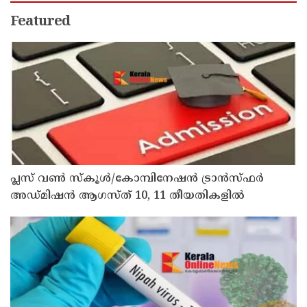
Featured
പ്ലസ് വൺ സ്‌കൂൾ/കോമ്പിനേഷൻ ട്രാൻസ്ഫർ
അഡ്മിഷൻ ആഗസ്ത് 10, 11 തീയതികളിൽ