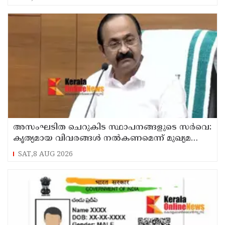
അസംഘടിത ചെറുകിട സ്ഥാപനങ്ങളുടെ സർവെ:
കൃത്യമായ വിവരങ്ങൾ നൽകണമെന്ന് മുഖ്യമന്ത്രി
വി ഡി സതീശൻ
SAT,8 AUG 2026