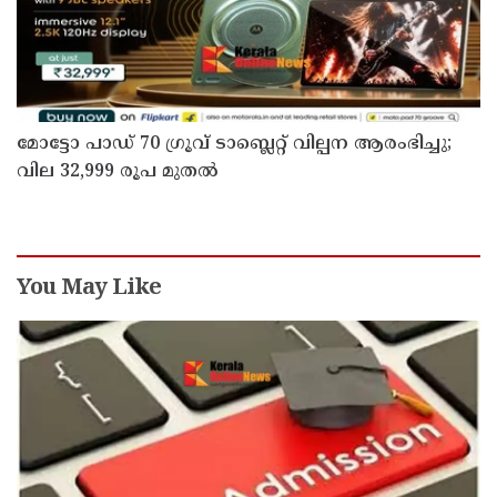
മോട്ടോ പാഡ് 70 ഗ്രൂവ് ടാബ്ലെറ്റ് വില്പന ആരംഭിച്ചു;
വില 32,999 രൂപ മുതൽ
You May Like