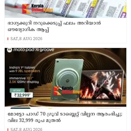
ഭാഗ്യക്കുറി നറുക്കെടുപ്പ് ഫലം അറിയാൻ
ഔദ്യോഗിക ആപ്പ്
SAT,8 AUG 2026
മോട്ടോ പാഡ് 70 ഗ്രൂവ് ടാബ്ലെറ്റ് വില്പന ആരംഭിച്ചു;
വില 32,999 രൂപ മുതൽ
SAT,8 AUG 2026