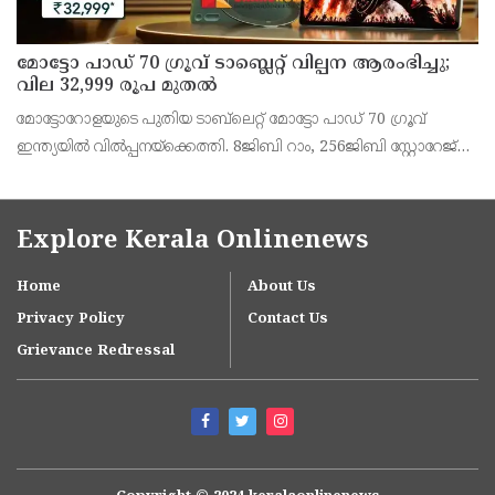
മോട്ടോ പാഡ് 70 ഗ്രൂവ് ടാബ്ലെറ്റ് വില്പന ആരംഭിച്ചു;
വില 32,999 രൂപ മുതൽ
മോട്ടോറോളയുടെ പുതിയ ടാബ്‌ലെറ്റ് മോട്ടോ പാഡ് 70 ഗ്രൂവ്
ഇന്ത്യയിൽ വിൽപ്പനയ്‌ക്കെത്തി. 8ജിബി റാം, 256ജിബി സ്റ്റോറേജ്
പതിപ്പിന് 36,999 രൂപയാണ് ലോഞ്ച് വില. ബാങ്ക് ഓഫറുകൾ
ഉൾപ്പെടെ 32,999 രൂപയാണ് ഫലപ്രദമായ
Explore Kerala Onlinenews
Home
About Us
Privacy Policy
Contact Us
Grievance Redressal