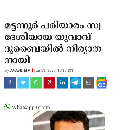
KOZHIKODE
WAYANAD
മട്ടന്നൂർ പരിയാരം സ്വ
KANNUR
ദേശിയായ യുവാവ്
KASARAGOD
ദുബൈയിൽ നിര്യാത
നായി
By
AVANI MV
Jun 18, 2026, 16:17 IST
Whatsapp Group