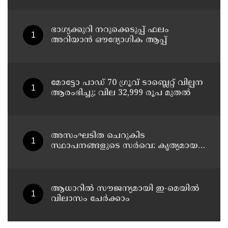
വീട്ടിലേക്ക് മടങ്ങി
ഭാഗ്യക്കുറി നറുക്കെടുപ്പ് ഫലം
അറിയാൻ ഔദ്യോഗിക ആപ്പ്
മോട്ടോ പാഡ് 70 ഗ്രൂവ് ടാബ്ലെറ്റ് വില്പന
ആരംഭിച്ചു; വില 32,999 രൂപ മുതൽ
അസംഘടിത ചെറുകിട
സ്ഥാപനങ്ങളുടെ സർവെ: കൃത്യമായ
വിവരങ്ങൾ നൽകണമെന്ന് മുഖ്യമന്ത്രി
വി ഡി സതീശൻ
ആധാറിൽ സൗജന്യമായി ഇ-മെയിൽ
വിലാസം ചേർക്കാം