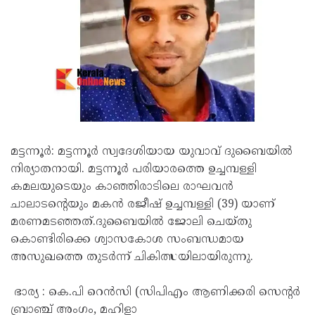
മട്ടന്നൂർ: മട്ടന്നൂർ സ്വദേശിയായ യുവാവ് ദുബൈയിൽ
നിര്യാതനായി. മട്ടന്നൂർ പരിയാരത്തെ ഉച്ചമ്പള്ളി
കമലയുടെയും കാഞ്ഞിരാടിലെ രാഘവൻ
ചാലാടൻ്റെയും മകൻ രജീഷ് ഉച്ചമ്പള്ളി (39) യാണ്
മരണമടഞ്ഞത്.ദുബൈയിൽ ജോലി ചെയ്തു
കൊണ്ടിരിക്കെ ശ്വാസകോശ സംബന്ധമായ
അസുഖത്തെ തുടർന്ന് ചികിത്സയിലായിരുന്നു.
ഭാര്യ : കെ.പി റെൻസി (സിപിഎം ആണിക്കരി സെൻ്റർ
ബ്രാഞ്ച് അംഗം, മഹിളാ