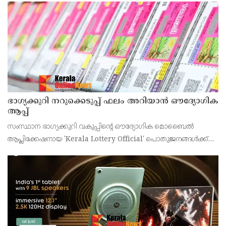
ഭാഗ്യക്കുറി നറുക്കെടുപ്പ് ഫലം അറിയാൻ ഔദ്യോഗിക
ആപ്പ്
സംസ്ഥാന ഭാഗ്യക്കുറി വകുപ്പിന്റെ ഔദ്യോഗിക മൊബൈൽ
ആപ്ലിക്കേഷനായ 'Kerala Lottery Official' പൊതുജനങ്ങൾക്ക്
ലഭ്യമാണെന്ന് കേരള സംസ്ഥാന ഭാഗ്യക്കുറി വകുപ്പ് ഡയറക്ടർ
അഞ്ജു കെ എസ് അറിയിച്ചു.