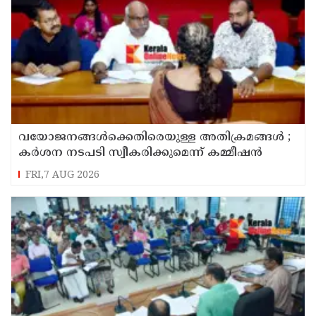
വയോജനങ്ങൾക്കെതിരെയുള്ള അതിക്രമങ്ങൾ ;
കർശന നടപടി സ്വീകരിക്കുമെന്ന് കമ്മീഷൻ
FRI,7 AUG 2026