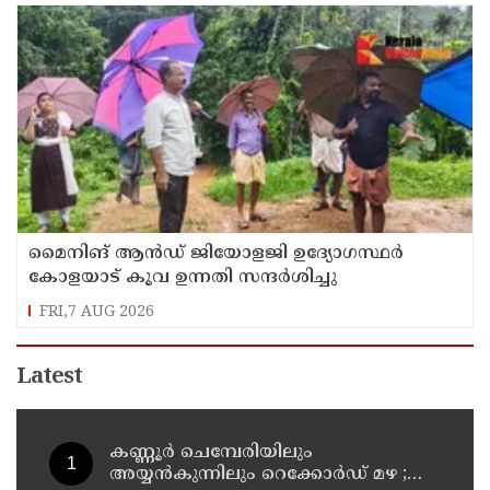
മൈനിങ് ആൻഡ്​ ജിയോളജി ഉദ്യോഗസ്ഥർ
കോളയാട് കൂവ ഉന്നതി സന്ദർശിച്ചു
FRI,7 AUG 2026
Latest
കണ്ണൂർ ചെമ്പേരിയിലും
അയ്യൻകുന്നിലും റെക്കോർഡ് മഴ ;