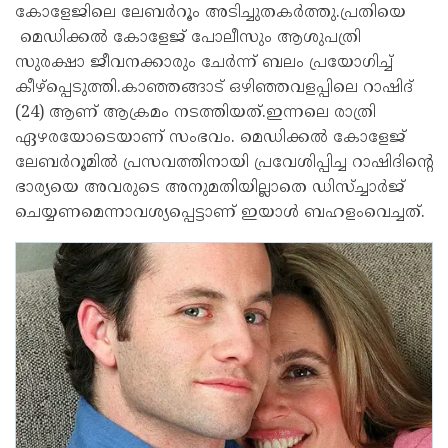
കോളേജിലെ ലേബർറൂം അടിച്ചുതകർത്തു.പ്രതിയെ
മെഡിക്കൽ കോളേജ് പോലീസും ആശുപത്രി
സുരക്ഷാ ജീവനക്കാരും ചേർന്ന് ബലം പ്രയോഗിച്ച്
കീഴ്‌പ്പെടുത്തി.കാഞ്ഞങ്ങാട് ഒഴിഞ്ഞവളപ്പിലെ റാഷിദ്
(24) ആണ് ആക്രമം നടത്തിയത്.ഇന്നലെ രാത്രി
ഏഴരയോടെയാണ് സംഭവം. മെഡിക്കൽ കോളേജ്
ലേബർറൂമിൽ പ്രസവത്തിനായി പ്രവേശിപ്പിച്ച റാഷിദിന്റെ
ഭാര്യയെ അവരുടെ അനുമതിയില്ലാതെ ഡിസ്ച്ചാർജ്
ചെയ്യണമെന്നാവശ്യപ്പെട്ടാണ് ഇയാൾ ബഹളംവെച്ചത്.