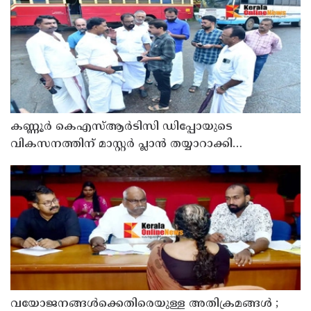
കണ്ണൂർ കെഎസ്ആർടിസി ഡിപ്പോയുടെ
വികസനത്തിന് മാസ്റ്റർ പ്ലാൻ തയ്യാറാക്കി
സമർപ്പിക്കും : ടി ഒ മോഹനൻ എം എൽ എ
വയോജനങ്ങൾക്കെതിരെയുള്ള അതിക്രമങ്ങൾ ;