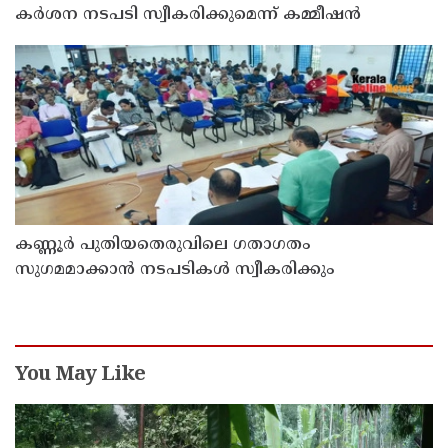
കർശന നടപടി സ്വീകരിക്കുമെന്ന് കമ്മീഷൻ
കണ്ണൂർ പുതിയതെരുവിലെ ഗതാഗതം
സുഗമമാക്കാന്‍ നടപടികള്‍ സ്വീകരിക്കും
You May Like