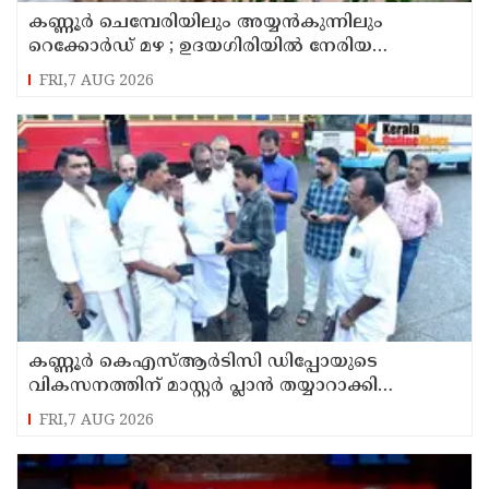
കണ്ണൂർ ചെമ്പേരിയിലും അയ്യൻകുന്നിലും
റെക്കോർഡ് മഴ ; ഉദയഗിരിയിൽ നേരിയ
ഉരുൾപൊട്ടൽ; 13 പേരെ ക്യാമ്പിലേക്ക് മാറ്റി
FRI,7 AUG 2026
കണ്ണൂർ കെഎസ്ആർടിസി ഡിപ്പോയുടെ
വികസനത്തിന് മാസ്റ്റർ പ്ലാൻ തയ്യാറാക്കി
സമർപ്പിക്കും : ടി ഒ മോഹനൻ എം എൽ എ
FRI,7 AUG 2026