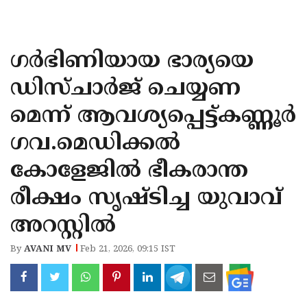
KOZHIKODE
WAYANAD
ഗർഭിണിയായ ഭാര്യയെ
KANNUR
ഡിസ്ചാർജ് ചെയ്യണ
KASARAGOD
മെന്ന് ആവശ്യപ്പെട്ട്കണ്ണൂർ
ഗവ.മെഡിക്കൽ
കോളേജിൽ ഭീകരാന്ത
രീക്ഷം സൃഷ്ടിച്ച യുവാവ്
അറസ്റ്റിൽ
By
AVANI MV
Feb 21, 2026, 09:15 IST