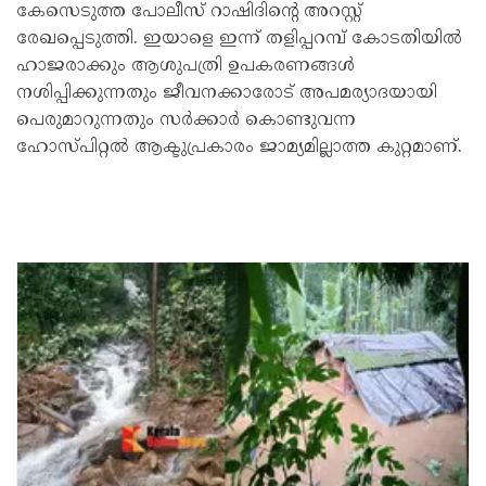
കേസെടുത്ത പോലീസ് റാഷിദിന്റെ അറസ്റ്റ്
രേഖപ്പെടുത്തി. ഇയാളെ ഇന്ന് തളിപ്പറമ്പ് കോടതിയിൽ
ഹാജരാക്കും ആശുപത്രി ഉപകരണങ്ങൾ
നശിപ്പിക്കുന്നതും ജീവനക്കാരോട് അപമര്യാദയായി
പെരുമാറുന്നതും സർക്കാർ കൊണ്ടുവന്ന
ഹോസ്പിറ്റൽ ആക്ടുപ്രകാരം ജാമ്യമില്ലാത്ത കുറ്റമാണ്.