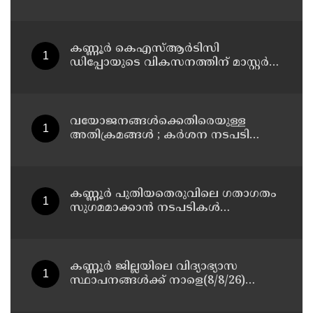
ഉദയഗിരിയിൽ നേരിയ ഉരുൾപൊട്ടൽ;
13 പേരെ ക്യാമ്പിലേക്ക് മാറ്റി
കണ്ണൂർ കെഎസ്ആർടിസി
ഡിപ്പോയുടെ വികസനത്തിന് മാസ്റ്റർ
പ്ലാൻ തയ്യാറാക്കി സമർപ്പിക്കും : ടി ഒ
മോഹനൻ എം എൽ എ
വയോജനങ്ങൾക്കെതിരെയുള്ള
അതിക്രമങ്ങൾ ; കർശന നടപടി
സ്വീകരിക്കുമെന്ന് കമ്മീഷൻ
കണ്ണൂർ പുതിയതെരുവിലെ ഗതാഗതം
സുഗമമാക്കാന്‍ നടപടികള്‍
സ്വീകരിക്കും
കണ്ണൂർ ജില്ലയിലെ വിദ്യാഭ്യാസ
സ്ഥാപനങ്ങള്‍ക്ക് നാളെ(8/8/26)
അവധി പ്രഖ്യാപിച്ചു