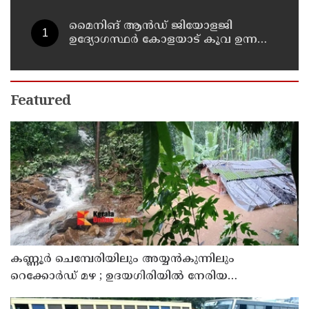
മൈനിങ് ആൻഡ്​ ജിയോളജി
ഉദ്യോഗസ്ഥർ കോളയാട് കൂവ ഉന്നതി
സന്ദർശിച്ചു
Featured
കണ്ണൂർ ചെമ്പേരിയിലും അയ്യൻകുന്നിലും
റെക്കോർഡ് മഴ ; ഉദയഗിരിയിൽ നേരിയ
ഉരുൾപൊട്ടൽ; 13 പേരെ ക്യാമ്പിലേക്ക് മാറ്റി