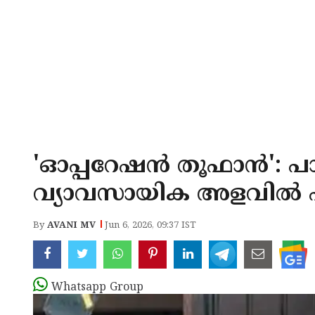
'ഓപ്പറേഷൻ തൂഫാൻ': പ
വ്യാവസായിക അളവിൽ എ
By
AVANI MV
Jun 6, 2026, 09:37 IST
Whatsapp Group