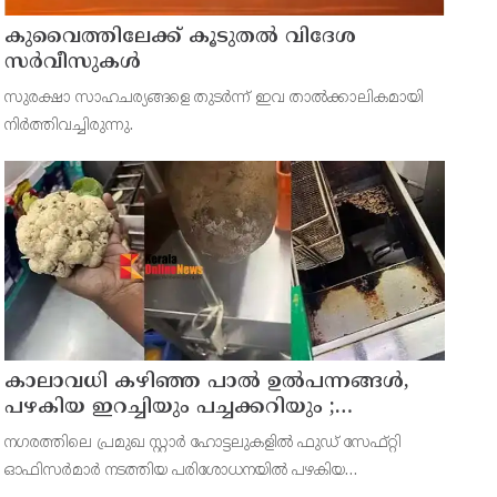
കുവൈത്തിലേക്ക് കൂടുതല്‍ വിദേശ
സര്‍വീസുകള്‍
സുരക്ഷാ സാഹചര്യങ്ങളെ തുടര്‍ന്ന് ഇവ താല്‍ക്കാലികമായി
നിര്‍ത്തിവച്ചിരുന്നു.
കാലാവധി കഴിഞ്ഞ പാൽ ഉൽപന്നങ്ങൾ,
പഴകിയ ഇറച്ചിയും പച്ചക്കറിയും ;
ബംഗളൂരുവിലെ സ്റ്റാർ ഹോട്ടലുകൾക്ക്
നഗരത്തിലെ പ്രമുഖ സ്റ്റാർ ഹോട്ടലുകളിൽ ഫുഡ് സേഫ്റ്റി
നോട്ടീസ്
ഓഫിസർമാർ നടത്തിയ പരിശോധനയിൽ പഴകിയ