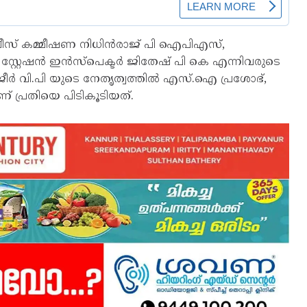
ോലീസ് കമ്മീഷണ‍ നിധിൻരാജ് പി ഐപിഎസ്,
സ്റ്റേഷൻ ഇൻസ്പെക്ടർ ജിതേഷ് പി കെ എന്നിവരുടെ
ഷജീർ വി.പി യുടെ നേതൃത്വത്തിൽ എസ്.ഐ പ്രശോഭ്,
പ്രതിയെ പിടികൂടിയത്.