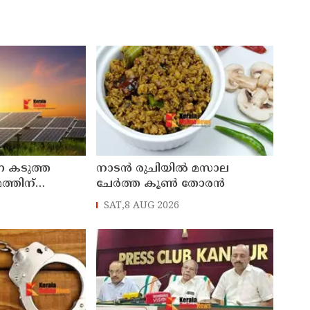
ന കടുത്ത
നാടൻ രുചിയിൽ മസാല
ത്തിന്
ചേർത്ത കൂൺ തോരൻ
‍ 100 കോടി
SAT,8 AUG 2026
രോര്‍ജ്ജ
 സൗദി അറേബ്യ