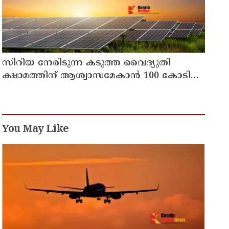
സിറിയ നേരിടുന്ന കടുത്ത വൈദ്യുതി
ക്ഷാമത്തിന് ആശ്വാസമേകാന്‍ 100 കോടി
ഡോളറിന്റെ സൗരോര്‍ജ്ജ പദ്ധതിയുമായി
സൗദി അറേബ്യ
You May Like