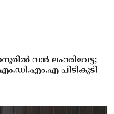
ാനൂരിൽ വൻ ലഹരിവേട്ട;
ം.ഡി.എം.എ പിടികൂടി