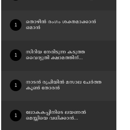
പച്ചക്കറിയും ; ബംഗളൂരുവിലെ
സ്റ്റാർ ഹോട്ടലുകൾക്ക് നോട്ടീസ്
തൊഴില്‍ രംഗം ശക്തമാക്കാന്‍
ഒമാന്‍
സിറിയ നേരിടുന്ന കടുത്ത
വൈദ്യുതി ക്ഷാമത്തിന്
ആശ്വാസമേകാന്‍ 100 കോടി
ഡോളറിന്റെ സൗരോര്‍ജ്ജ
പദ്ധതിയുമായി സൗദി അറേബ്യ
നാടൻ രുചിയിൽ മസാല ചേർത്ത
കൂൺ തോരൻ
ലോകകപ്പിനിടെ ലയണല്‍
മെസ്സിയെ വധിക്കാൻ
ചാവേറാക്രമണത്തിന് പദ്ധതി; വൻ