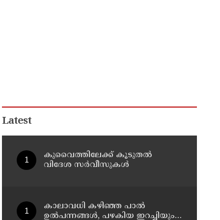
Latest
കുവൈത്തിലേക്ക് കൂടുതല്‍
വിദേശ സര്‍വീസുകള്‍
കാലാവധി കഴിഞ്ഞ പാൽ
ഉൽപന്നങ്ങൾ, പഴകിയ ഇറച്ചിയും