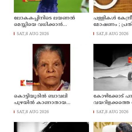
ലോകകപ്പിനിടെ ലയണല്‍
പള്ളികള്‍ കേന്ദ്ര
മെസ്സിയെ വധിക്കാൻ
മോഷണം ; പ്രതി 
ചാവേറാക്രമണത്തിന് പദ്ധതി;
SAT,8 AUG 2026
SAT,8 AUG 2026
വൻ സുരക്ഷാ ഭീഷണി പുറത്ത്
കൊട്ടിയൂരിൽ ബാവലി
കോഴിക്കോട് പ
പുഴയിൽ കാണാതായ
വയറിളക്കത്തെ തു
വയോധികയുടെ മൃതദേഹം
ചികിത്സയിലായി
SAT,8 AUG 2026
SAT,8 AUG 2026
കണ്ടെത്തി
മരിച്ചു