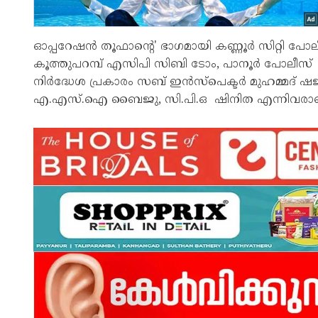
ഓപ്പറേഷൻ തൂഫാന്റെ' ഭാഗമായി കണ്ണൂർ സിറ്റി പ
കൂത്തുപറമ്പ് എസിപി സിബി ടോം, പാനൂർ പോലീസ് 
നി‍‍ർദ്ധേശ പ്രകാരം സബ് ഇൻസ്പെക്ടർ മുഹമ്മദ് 
എ.എസ്.ഐ ബൈജു, സി.പി.ഒ ഷിനിത എന്നിവരാണ് 