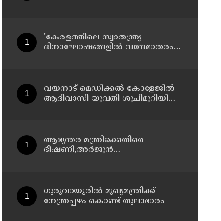
ആയങ്കിക്കെതിരെ വീണ്ടും കേസ്
'കേരളത്തിലെ സ്വാതന്ത്ര്യ
ദിനാഘോഷങ്ങളിൽ വന്ദേമാതരം
മുഴുവനായും ആലപിക്കണം' ;
ഉത്തരവിറക്കി സംസ്ഥാന
സർക്കാർ
വയനാട് മെഡിക്കല്‍ കോളേജില്‍
ആദിവാസി യുവതി ശുചിമുറിയില്‍
പ്രസവിച്ചു
ആഭ്യന്തര മന്ത്രിക്കെതിരെ
ഭീഷണി,അര്‍ജുന്‍
ആയങ്കിക്കെതിരെ കേസെടുത്ത്
കണ്ണൂര്‍ സൈബര്‍ പൊലീസ്
ഗുരുവായൂരിൽ മുഖ്യമന്ത്രിക്ക്
നേന്ത്രപ്പഴം കൊണ്ട് തുലാഭാരം