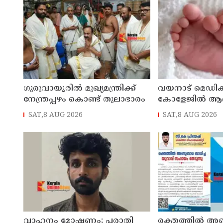
ഗുരുവായൂരിൽ മുഖ്യമന്ത്രിക്ക്
വയനാട് മെഡിക്
നേന്ത്രപ്പഴം കൊണ്ട് തുലാഭാരം
കോളേജില്‍ ആ
യുവതി ശുചിമുറി
SAT,8 AUG 2026
SAT,8 AUG 2026
പ്രസവിച്ചു
വാഹനം മോഷണം; പരാതി
രക്തത്തിൽ അ