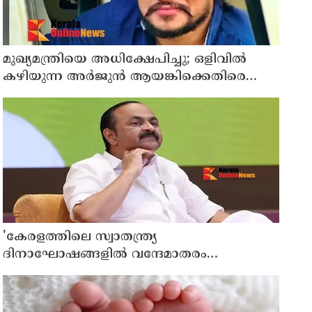
മുഖ്യമന്ത്രിയെ അധിക്ഷേപിച്ചു; ഒളിവില്‍
കഴിയുന്ന അർജുൻ ആയങ്കിക്കെതിരെ
വീണ്ടും കേസ്
'കേരളത്തിലെ സ്വാതന്ത്ര്യ
ദിനാഘോഷങ്ങളിൽ വന്ദേമാതരം
മുഴുവനായും ആലപിക്കണം' ;
ഉത്തരവിറക്കി സംസ്ഥാന സർക്കാർ