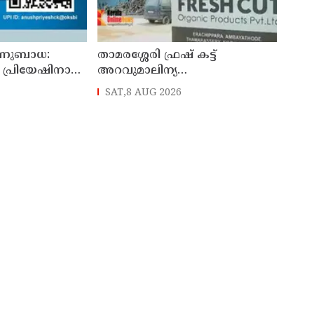
ണുബാധ:
താമരശ്ശേരി ഫ്രഷ് കട്ട്
ി പ്രിയേഷിനായി
അറവുമാലിന്യ
ം തേടുന്നു
ഫാക്ടറിക്കെതിരായ പ്രതിഷേധം
SAT,8 AUG 2026
ഇന്നും തുടരും