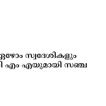
ഴോം സ്വദേശികളും
 ഡി എം എയുമായി സഞ്ച