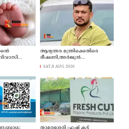
കല്‍
ആഭ്യന്തര മന്ത്രിക്കെതിരെ
ദിവാസി
ഭീഷണി,അര്‍ജുന്‍
യില്‍
ആയങ്കിക്കെതിരെ കേസെടുത്ത്
SAT,8 AUG 2026
കണ്ണൂര്‍ സൈബര്‍ പൊലീസ്
ണുബാധ:
താമരശ്ശേരി ഫ്രഷ് കട്ട്