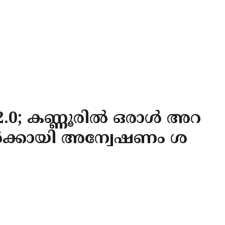
.0; കണ്ണൂരിൽ ഒരാൾ അറ
ികൾക്കായി അന്വേഷണം ശ