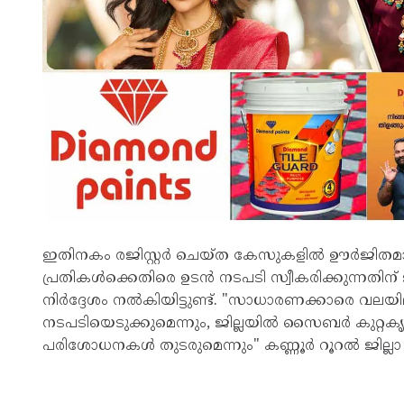
ഇതിനകം രജിസ്റ്റർ ചെയ്ത കേസുകളിൽ ഊർജിതമായ അ
പ്രതികൾക്കെതിരെ ഉടൻ നടപടി സ്വീകരിക്കുന്നതിന് 
നിർദ്ദേശം നൽകിയിട്ടുണ്ട്. "സാധാരണക്കാരെ വല
നടപടിയെടുക്കുമെന്നും, ജില്ലയിൽ സൈബർ കുറ്റകൃത
പരിശോധനകൾ തുടരുമെന്നും" കണ്ണൂർ റൂറൽ ജില്ലാ 