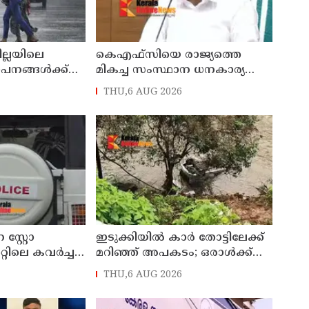
ില്ലയിലെ
കെഎഫ്‌സിയെ രാജ്യത്തെ
ഥാപനങ്ങൾക്ക്
മികച്ച സംസ്ഥാന ധനകാര്യ
സ്ഥാപനമാക്കും: മുഖ്യമന്ത്രി വി
THU,6 AUG 2026
ഡി സതീശൻ
സ്റ്റോ
ഇടുക്കിയിൽ കാർ തോട്ടിലേക്ക്
്റിലെ കവർച്ച :
മറിഞ്ഞ് അപകടം; ഒരാൾക്ക്
േശിനികളായ നാല്
ദാരുണാന്ത്യം
THU,6 AUG 2026
യിൽ