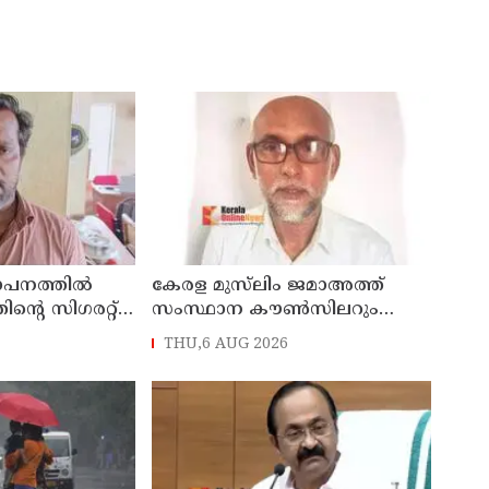
ഥാപനത്തിൽ
കേരള മുസ്‌ലിം ജമാഅത്ത്
തിന്റെ സിഗരറ്റ്
സംസ്ഥാന കൗൺസിലറും
നാട്
തളിപ്പറമ്പിലെ മുതിർന്ന മാധ്യമ
THU,6 AUG 2026
സെയിൽസ്മാൻ
പ്രവർത്തകനുമായ ബി എ
പിടിയിൽ
അലി മൊഗ്രാൽ നിര്യാതനായി