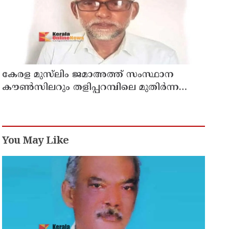
കേരള മുസ്‌ലിം ജമാഅത്ത് സംസ്ഥാന
കൗൺസിലറും തളിപ്പറമ്പിലെ മുതിർന്ന
മാധ്യമ പ്രവർത്തകനുമായ ബി എ അലി
മൊഗ്രാൽ നിര്യാതനായി
You May Like