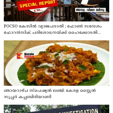
POCSO കേസിൽ വ്യാജപരാതി ; ഫോൺ സന്ദേശം
ഫോറൻസിക് പരിശോധനയ്ക്ക് ഹൈക്കോടതി
നിർദേശം; പ്രതിയെ വെറുതെവിട്ട് ആലുവ ഫാസ്റ്റ്
ട്രാക്ക് കോടതി
ഞായറാഴ്ച സ്പെഷ്യൽ ലഞ്ച്: കേരള സ്റ്റൈൽ
സൂപ്പർ കപ്പബിരിയാണി