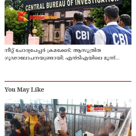
നീറ്റ് ചോദ്യപേപ്പര്‍ ക്രമക്കേട്; ആസൂത്രിത
ഗൂഢാലോചനയുണ്ടായി; എന്‍ടിഎയിലെ മൂന്ന്
സബ്ജക്ട് വിദഗ്ധര്‍ക്ക് പങ്കുണ്ടെന്ന നിർണായക
കണ്ടെത്തലുമായി സിബിഐ
You May Like