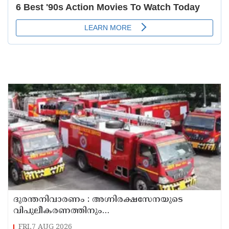
ദുരന്തനിവാരണം : അഗ്നിരക്ഷസേനയുടെ
വിപുലീകരണത്തിനും
ആധുനികവത്കരണത്തിനുമായി 64.21 കോടി
FRI,7 AUG 2026