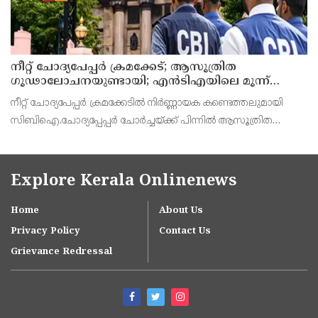
നീറ്റ് ചോദ്യപേപ്പര്‍ ക്രമക്കേട്; ആസൂത്രിത
ഗൂഢാലോചനയുണ്ടായി; എന്‍ടിഎയിലെ മൂന്ന്
സബ്ജക്ട് വിദഗ്ധര്‍ക്ക് പങ്കുണ്ടെന്ന നിർണായക
നീറ്റ് ചോദ്യപേപ്പര്‍ ക്രമക്കേടിൽ നിർണ്ണായക കണ്ടെത്തലുമായി
കണ്ടെത്തലുമായി സിബിഐ
സിബിഐ.ചോദ്യപ്പേപ്പർ ചോർച്ചയ്ക്ക് പിന്നില്‍ ആസൂത്രിത
ഗൂഢാലോചനയുണ്ടായെന്നാണ് സിബിഐയുടെ കണ്ടെത്തല്‍.
നാഷണല്‍ ടെസ്റ്റിംഗ് ഏജന്‍സി (എന്‍ടിഎ) വിദഗ്
Explore Kerala Onlinenews
Home
About Us
Privacy Policy
Contact Us
Grievance Redressal