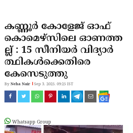
KOZHIKODE
WAYANAD
കണ്ണൂർ കോളേജ് ഓഫ്
KANNUR
കൊമെഴ്സിലെ ഓണത്ത
KASARAGOD
ല്ല് : 15 സീനിയർ വിദ്യാർ
ത്ഥികൾക്കെതിരെ
കേസെടുത്തു
By
Neha Nair
Sep 3, 2025, 09:25 IST
Whatsapp Group