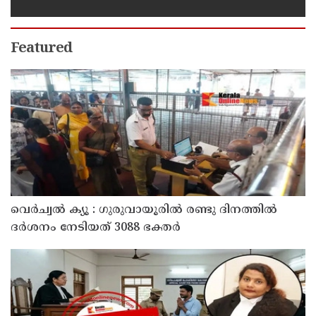
എംവിഡി ഉദ്യോഗസ്ഥന്
സസ്പെൻഷൻ
Featured
വെർച്വൽ ക്യൂ : ഗുരുവായൂരിൽ രണ്ടു ദിനത്തിൽ
ദർശനം നേടിയത് 3088 ഭക്തർ