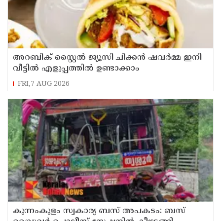
അറബിക് സ്റ്റൈൽ ജ്യൂസി ചിക്കൻ ഷവർമ്മ ഇനി
വീട്ടിൽ എളുപ്പത്തിൽ ഉണ്ടാക്കാം
FRI,7 AUG 2026
കുന്നംകുളം സ്വകാര്യ ബസ് അപകടം: ബസ്