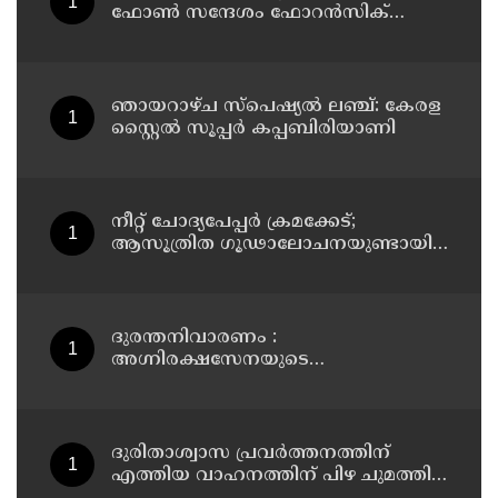
ഫോൺ സന്ദേശം ഫോറൻസിക്
പരിശോധനയ്ക്ക് ഹൈക്കോടതി
നിർദേശം; പ്രതിയെ വെറുതെവിട്ട്
ആലുവ ഫാസ്റ്റ് ട്രാക്ക് കോടതി
ഞായറാഴ്ച സ്പെഷ്യൽ ലഞ്ച്: കേരള
സ്റ്റൈൽ സൂപ്പർ കപ്പബിരിയാണി
നീറ്റ് ചോദ്യപേപ്പര്‍ ക്രമക്കേട്;
ആസൂത്രിത ഗൂഢാലോചനയുണ്ടായി;
എന്‍ടിഎയിലെ മൂന്ന് സബ്ജക്ട്
വിദഗ്ധര്‍ക്ക് പങ്കുണ്ടെന്ന നിർണായക
കണ്ടെത്തലുമായി സിബിഐ
ദുരന്തനിവാരണം :
അഗ്നിരക്ഷസേനയുടെ
വിപുലീകരണത്തിനും
ആധുനികവത്കരണത്തിനുമായി
64.21 കോടി രൂപ കൂടി അനുവദിച്ചു
ദുരിതാശ്വാസ പ്രവർത്തനത്തിന്
എത്തിയ വാഹനത്തിന് പിഴ ചുമത്തി;