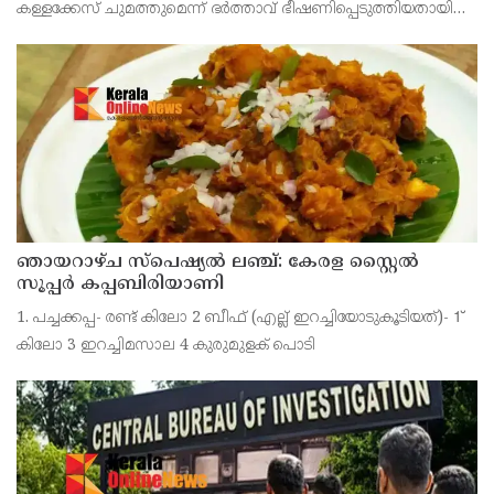
കള്ളക്കേസ് ചുമത്തുമെന്ന് ഭർത്താവ് ഭീഷണിപ്പെടുത്തിയതായി
ആരോപിക്കുന്ന ഫോൺ സന്ദേശം ഫോറൻസിക് ലാബ് മുഖേന
പരിശോധിച്ച് റിപ്പോർട്ട് കോടതിയിൽ സമർപ്പിക്കണമെന്
ഞായറാഴ്ച സ്പെഷ്യൽ ലഞ്ച്: കേരള സ്റ്റൈൽ
സൂപ്പർ കപ്പബിരിയാണി
1. പച്ചക്കപ്പ- രണ്ട് കിലോ 2 ബീഫ് (എല്ല് ഇറച്ചിയോടുകൂടിയത്)- 1്
കിലോ 3 ഇറച്ചിമസാല 4 കുരുമുളക് പൊടി