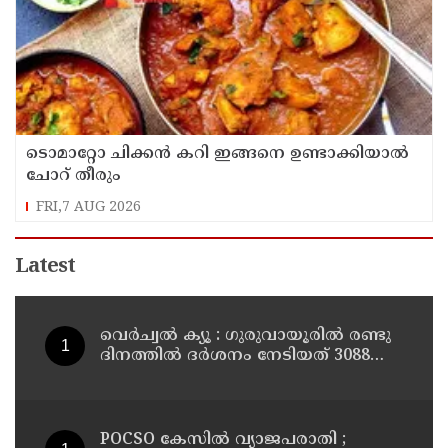
ടൊമാറ്റോ ചിക്കൻ കറി ഇങ്ങനെ ഉണ്ടാക്കിയാൽ
ചോറ് തീരും
FRI,7 AUG 2026
Latest
വെർച്വൽ ക്യൂ : ഗുരുവായൂരിൽ രണ്ടു
ദിനത്തിൽ ദർശനം നേടിയത് 3088
ഭക്തർ
POCSO കേസിൽ വ്യാജപരാതി ;