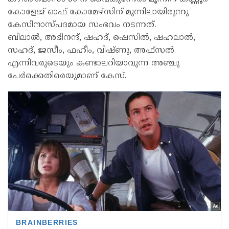
കോളേജ് ഓഫ് കോമേഴ്‌സിന് മുന്നിലായിരുന്നു
കേസിനാസ്പദമായ സംഭവം നടന്നത്.
ബിലാൽ, അഭിനന്ദ്, ഷഹദ്, ഷെസിൽ, ഷഹലാൽ,
സഹദ്, ജസീം, ഫഹീം, വിഷ്ണു, അഫ്‌സൽ
എന്നിവരുടെയും കണ്ടാലറിയാവുന്ന അഞ്ചു
പേർക്കെതിരെയുമാണ് കേസ്.