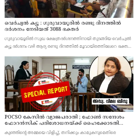
വെർച്വൽ ക്യൂ : ഗുരുവായൂരിൽ രണ്ടു ദിനത്തിൽ
ദർശനം നേടിയത് 3088 ഭക്തർ
ഗുരുവായൂരിൽ സുഖ ക്ഷേത്രദർശനത്തിനായി തുടങ്ങിയ വെർച്വൽ
ക്യൂ ദർശനം വഴി ആദ്യ രണ്ടു ദിനത്തിൽ മൂവായിരത്തിലേറെ ഭക്തർ
ദർശനം നേടി. 4800 ഭക്തർ ഓൺ ലൈൻ വഴി ദർശനം ബുക്ക്
ചെയ്തിരുന്നു.
POCSO കേസിൽ വ്യാജപരാതി ; ഫോൺ സന്ദേശം
ഫോറൻസിക് പരിശോധനയ്ക്ക് ഹൈക്കോടതി
നിർദേശം; പ്രതിയെ വെറുതെവിട്ട് ആലുവ ഫാസ്റ്റ്
കുഞ്ഞിന്റെ അമ്മയെ വിളിച്ച്, തനിക്കും കാമുകനുമെതിരെ
ട്രാക്ക് കോടതി