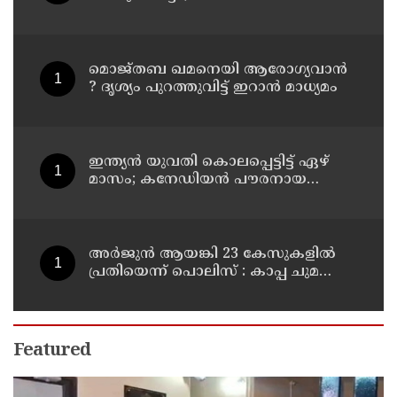
കൊലപ്പെടുത്തി മരണം
റോഡപകടമാക്കി മാറ്റാന്‍
കാമുകനുമായി പദ്ധതിയിട്ട
യുവതിയും സുഹൃത്തും ഒളിവില്‍
മൊജ്തബ ഖമനെയി ആരോഗ്യവാന്‍
? ദൃശ്യം പുറത്തുവിട്ട് ഇറാന്‍ മാധ്യമം
ഇന്ത്യന്‍ യുവതി കൊലപ്പെട്ടിട്ട് ഏഴ്
മാസം; കനേഡിയന്‍ പൗരനായ
പങ്കാളി അറസ്റ്റില്‍
അര്‍ജുന്‍ ആയങ്കി 23 കേസുകളില്‍
പ്രതിയെന്ന് പൊലിസ് : കാപ്പ ചുമത്തി
ജയിലില്‍ അടക്കാന്‍ നീക്കം
Featured