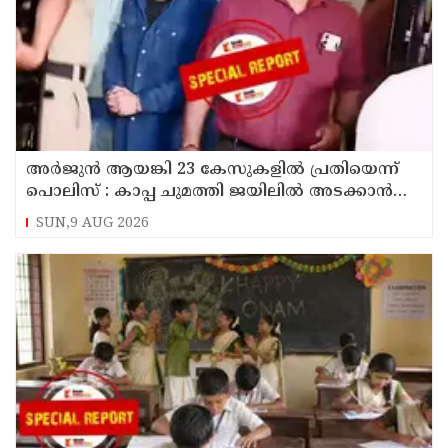
അര്‍ജുന്‍ ആയങ്കി 23 കേസുകളില്‍ പ്രതിയെന്ന്
പൊലിസ് : കാപ്പ ചുമത്തി ജയിലില്‍ അടക്കാന്‍
നീക്കം
SUN,9 AUG 2026