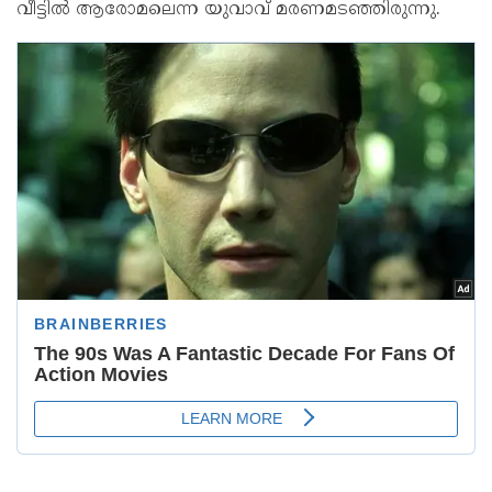
വീട്ടിൽ ആരോമലെന്ന യുവാവ് മരണമടഞ്ഞിരുന്നു.