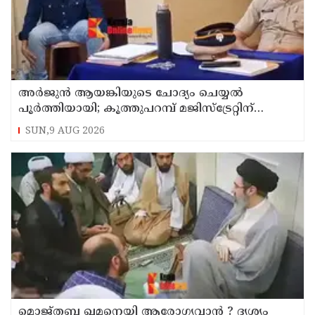
അര്‍ജുന്‍ ആയങ്കിയുടെ ചോദ്യം ചെയ്യല്‍
പൂര്‍ത്തിയായി; കൂത്തുപറമ്പ് മജിസ്ട്രേറ്റിന്
മുൻപില്‍ ഹാജരാക്കും
SUN,9 AUG 2026
മൊജ്തബ ഖമനെയി ആരോഗ്യവാന്‍ ? ദൃശ്യം