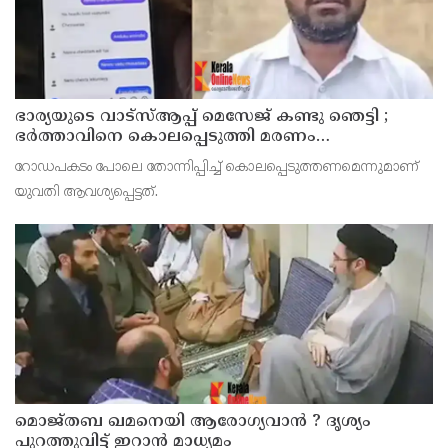
ഭാര്യയുടെ വാട്സ്ആപ്പ് മെസേജ് കണ്ടു ഞെട്ടി ;
ഭര്‍ത്താവിനെ കൊലപ്പെടുത്തി മരണം
റോഡപകടമാക്കി മാറ്റാന്‍ കാമുകനുമായി
റോഡപകടം പോലെ തോന്നിപ്പിച്ച് കൊലപ്പെടുത്തണമെന്നുമാണ്
പദ്ധതിയിട്ട യുവതിയും സുഹൃത്തും ഒളിവില്‍
യുവതി ആവശ്യപ്പെട്ടത്.
മൊജ്തബ ഖമനെയി ആരോഗ്യവാന്‍ ? ദൃശ്യം
പുറത്തുവിട്ട് ഇറാന്‍ മാധ്യമം