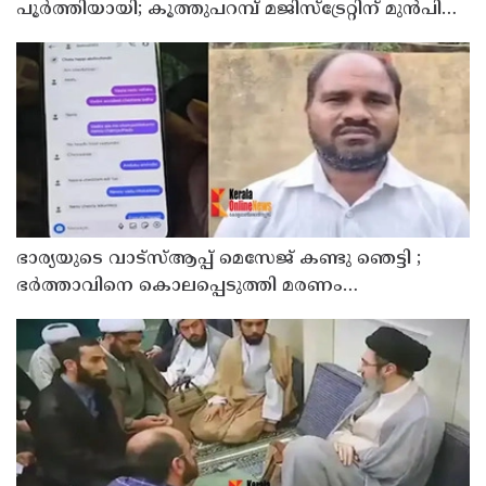
പൂര്‍ത്തിയായി; കൂത്തുപറമ്പ് മജിസ്ട്രേറ്റിന് മുൻപില്‍
ഹാജരാക്കും
ഭാര്യയുടെ വാട്സ്ആപ്പ് മെസേജ് കണ്ടു ഞെട്ടി ;
ഭര്‍ത്താവിനെ കൊലപ്പെടുത്തി മരണം
റോഡപകടമാക്കി മാറ്റാന്‍ കാമുകനുമായി
പദ്ധതിയിട്ട യുവതിയും സുഹൃത്തും ഒളിവില്‍