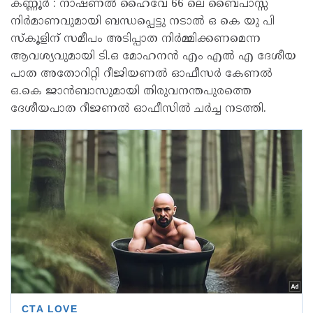
കണ്ണൂർ : നാഷണൽ ഹൈവേ 66 ലെ ബൈപാസ്സ്
നിർമാണവുമായി ബന്ധപ്പെട്ടു നടാൽ ഒ കെ യു പി
സ്കൂളിന് സമീപം അടിപ്പാത നിർമ്മിക്കണമെന്ന
ആവശ്യവുമായി ടി.ഒ മോഹനൻ എം എൽ എ ദേശീയ
പാത അതോറിറ്റി റീജിയണൽ ഓഫീസർ കേണൽ
ഒ.കെ ജാൻബാസുമായി തിരുവനന്തപുരത്തെ
ദേശീയപാത റീജണൽ ഓഫീസിൽ ചർച്ച നടത്തി.