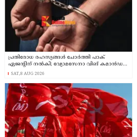
പ്രതിരോധ രഹസ്യങ്ങള്‍ ചോര്‍ത്തി പാക്
ഏജന്റിന് നല്‍കി; വ്യോമസേനാ വിങ് കമാന്‍ഡര്‍
അറസ്റ്റില്‍
SAT,8 AUG 2026