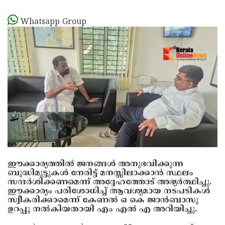
Whatsapp Group
ഈക്കാര്യത്തിൽ ജനങ്ങൾ അനുഭവിക്കുന്ന
ബുദ്ധിമുട്ടുകൾ നേരിട്ട് മനസ്സിലാക്കാൻ സ്ഥലം
സന്ദർശിക്കണമെന്ന് അദ്ദേഹത്തോട് അഭ്യർത്ഥിച്ചു.
ഈക്കാര്യം പരിശോധിച്ച് ആവശ്യമായ നടപടികൾ
സ്വീകരിക്കാമെന്ന് കേണൽ ഒ കെ ജാൻബാസു
ഉറപ്പു നൽകിയതായി എം എൽ എ അറിയിച്ചു.