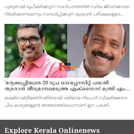
പുതുതായി രൂപീകരിക്കുന്ന സംവിധാനത്തില്‍ സ്ഥിരം ജീവനക്കാരെ
നിയമിക്കണമെന്നും സംഘടിപ്പിക്കുന്ന മുഴുവന്‍ പരീക്ഷകളുടെയും
ചോദ്യംപേപ്പര്‍ ഓഡിറ്റ് ചെയ്യപ്പെടണമെന്നും സിജെപി വക്താവ്
അഷുതോഷ് റാങ്ക ആവശ്യപ്പെട്ടു.
'മദ്യക്കുപ്പിയുടെ 20 രൂപ ഡെപ്പോസിറ്റ് പദ്ധതി
തുടരാന്‍ തീരുമാനമെടുത്ത എക്സൈസ് മന്ത്രി എം
ലിജുവിന് നന്ദി'; അഭിനന്ദിച്ച് മുന്‍ മന്ത്രി എം ബി
കക്ഷിരാഷ്ട്രീയത്തിനതീതമായി ശരിയായ നിലപാട് സ്വീകരിക്കേണ്ട
രാജേഷ്
ചില കാര്യങ്ങളുണ്ട്. അത്തരത്തിലൊന്നാണ് ഈ പദ്ധതി.
Explore Kerala Onlinenews