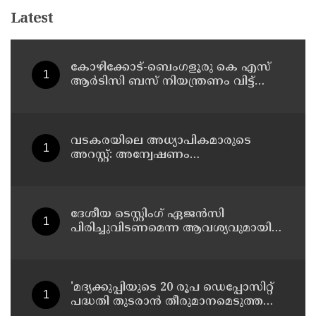
Latest
കോഴിക്കോട്-ബെംഗളൂരു കെ എസ്
ആര്‍ടിസി ബസ് നിയന്ത്രണം വിട്ട്
തലകീഴായി മറിഞ്ഞു; ഡ്രൈവര്‍ക്കും
കണ്ടക്ടര്‍ക്കും ദാരുണാന്ത്യം
വടകരയിലെ അധ്യാപികമാരുടെ
അറസ്റ്റ്: അന്വേഷണം
സംസ്ഥാനത്തിന് പുറത്തേയ്ക്ക്
ദേശീയ ടെസ്റ്റിംഗ് ഏജന്‍സി
പിരിച്ചുവിടണമെന്ന ആവശ്യവുമായി
കോക്രോച്ച് ജനതാ പാര്‍ട്ടി
'മദ്യക്കുപ്പിയുടെ 20 രൂപ ഡെപ്പോസിറ്റ്
പദ്ധതി തുടരാന്‍ തീരുമാനമെടുത്ത