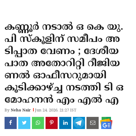
KOZHIKODE
WAYANAD
കണ്ണൂർ നടാൽ ഒ കെ യു.
KANNUR
പി സ്കൂളിന് സമീപം അ
KASARAGOD
ടിപ്പാത വേണം ; ദേശീയ
പാത അതോറിറ്റി റീജിയ
ണൽ ഓഫീസറുമായി
കൂടിക്കാഴ്ച്ച നടത്തി ടി ഒ
മോഹനൻ എം എൽ എ
By
Neha Nair
Jun 24, 2026, 21:27 IST