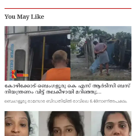
രാജേഷ്
You May Like
കോഴിക്കോട്-ബെംഗളൂരു കെ എസ് ആര്‍ടിസി ബസ്
നിയന്ത്രണം വിട്ട് തലകീഴായി മറിഞ്ഞു;
ഡ്രൈവര്‍ക്കും കണ്ടക്ടര്‍ക്കും ദാരുണാന്ത്യം
ബെംഗളൂരു രാമനഗര ബിഡതിയില്‍ രാവിലെ 6.40നാണ്അപകടം.