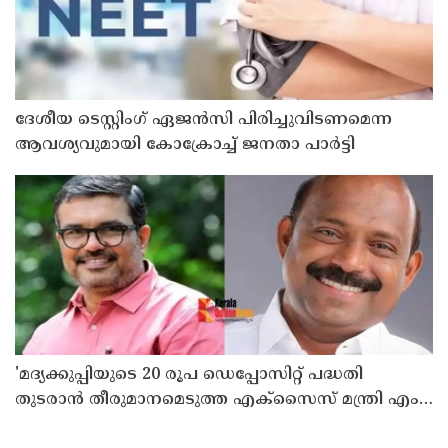
ദേശീയ ടെസ്റ്റിംഗ് ഏജന്‍സി പിരിച്ചുവിടണമെന്ന
ആവശ്യവുമായി കോക്രോച്ച് ജനതാ പാര്‍ട്ടി
'മദ്യക്കുപ്പിയുടെ 20 രൂപ ഡെപ്പോസിറ്റ് പദ്ധതി
തുടരാന്‍ തീരുമാനമെടുത്ത എക്സൈസ് മന്ത്രി എം
ലിജുവിന് നന്ദി'; അഭിനന്ദിച്ച് മുന്‍ മന്ത്രി എം ബി