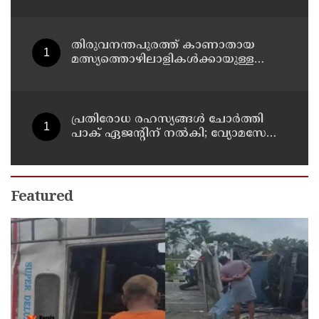
എക്സൈസ് മന്ത്രി എം ലിജുവിന്
നന്ദി'; അഭിനന്ദിച്ച് മുന്‍ മന്ത്രി എം ബി
രാജേഷ്
തിരുവനന്തപുരത്ത് കാണാതായ
മത്സ്യത്തൊഴിലാളികള്‍ക്കായുള്ള
തിരച്ചില്‍ പുലര്‍ച്ചെ തുടങ്ങി
പ്രതിരോധ രഹസ്യങ്ങള്‍ ചോര്‍ത്തി
പാക് ഏജന്റിന് നല്‍കി; വ്യോമസേനാ
വിങ് കമാന്‍ഡര്‍ അറസ്റ്റില്‍
Featured