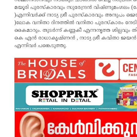
മയൂരി പുരസ്കാരവും സുരേന്ദ്രൻ വിഷ്ണുമംഗലം (
)എന്നിവർക്ക് നാട്യ ശ്രീ പുരസ്കാരവും അനുപം ജെയ
)ലോക വനിതാ ദിനത്തിൽ വനിതാ പുരസ്കാരം നേടിയ 
കൈമാറും. തുടർന്ന് കണ്ണകീ എന്നനൃത്ത ശില്പവും
കെ എൻ രാധാകൃഷ്ണൻ , നാട്യ ശ്രീ കവിതാ ജയൻ , ജമ
എന്നിവർ പങ്കെടുത്തു.