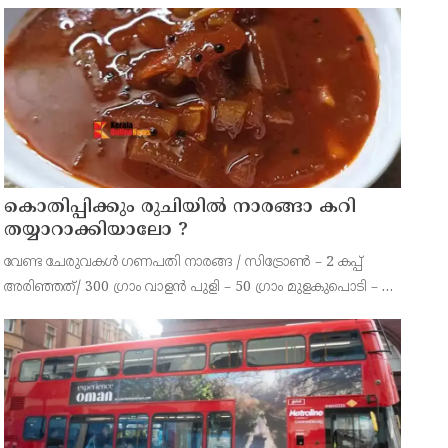
നല്‍കിയിരിക്കുന്നത്.
കൊതിപ്പിക്കും രുചിയിൽ നാരങ്ങാ കറി
തയ്യാറാക്കിയാലോ ?
വേണ്ട ചേരുവകൾ ഗണപതി നാരങ്ങ / സിട്രോൺ – 2 കപ്പ്
അരിഞ്ഞത്/ 300 ഗ്രാം വാളൻ പുളി – 50 ഗ്രാം മുളകുപൊടി – 3
ടീസ്പൂൺ പച്ചമുളക് – 2 എണ്ണം കറിവേപ്പില ആവിശ്യത്തിന്
ഇഞ്ചി – ഒരു ചെറിയ കഷണം വെളുത്തുള്ളി – 10 മുതൽ