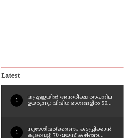
Latest
യുഎഇയില്‍ അന്തരീക്ഷ താപനില
ഉയരുന്നു; വിവിധ ഭാഗങ്ങളില്‍ 50
ഡിഗ്രിക്ക് മുകളില്‍ ചൂട്
സ്വദേശിവത്ക്കരണം കടുപ്പിക്കാന്‍
കുവൈറ്റ്; 70 വയസ് കഴിഞ്ഞ