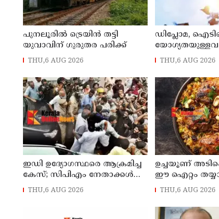
പുനലൂരിൽ ട്രെയിൻ തട്ടി
ഡിപ്ലോമ, ഐ
യുവാവിന് ഗുരുതര പരിക്ക്
യോഗ്യതയുള്ളവര്‍ക
പ്രവേശനം ; ബി
THU,6 AUG 2026
THU,6 AUG 2026
പ്രവേശനത്തിന് പ
നിര്‍ബന്ധമില്ല; 
പുറത്തിറക്കി ഉന
വകുപ്പ്
ഇഡി ഉദ്യോഗസ്ഥരെ ആക്രമിച്ച
ഉച്ചയൂണ് അടി
കേസ്; സിപിഎം നേതാക്കൾക്ക്
ഈ ഐറ്റം തയ്യാ
നോട്ടീസ്, മുഴുവൻ പേരെയും
നോക്കൂ...
THU,6 AUG 2026
THU,6 AUG 2026
ചോദ്യം ചെയ്യും