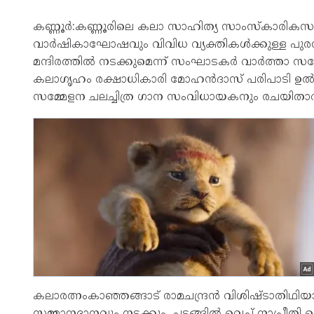
കണ്ണൂർ:കണ്ണൂരിലെ കലാ സാഹിത്യ സാംസ്കാരിക
വാർഷികാഘോഷവും വിവിധ വ്യക്തികൾക്കുള്ള പു
മന്ദിരത്തിൽ നടക്കുമെന്ന് സംഘാടകർ വാർത്താ സമ്മ
കലാഗൃഹം രക്ഷാധികാരി മോഹൻദാസ് പരിപാടി ഉൽഘാട
സമ്മേളന ചലച്ചിത്ര ഗാന സംവിധായകനും രചയിത
കലാരത്നംകാഞ്ഞങ്ങാട് രാമചന്ദ്രൻ വിശിഷ്ടാതിഥിയാവ
സമ്മാനദാനവും നടക്കും. ചടങ്ങിൽ വെച്ച് നാപ്രീതി 