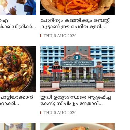
ടിഐ
ചോറിനും കഞ്ഞിക്കും ബെസ്റ്റ്
്ക് ഡിഗ്രിക്ക്
കൂട്ടാണ് ഈ ചെറിയ ഉള്ളി
രുദ
അച്ചാർ
THU,6 AUG 2026
്ലസ് ടു
ഉത്തരവ്
്നത വിദ്യാഭ്യാസ
പൊളിയാക്കാൻ
ഇഡി ഉദ്യോഗസ്ഥരെ ആക്രമിച്ച
റാക്കി
കേസ്; സിപിഎം നേതാവ്
ഐപി ബിനു അടക്കം ആറു
THU,6 AUG 2026
പേർക്ക് കൂടി ജാമ്യം