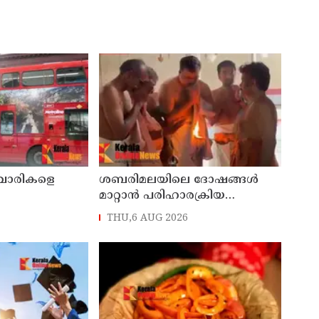
്ചാരികളെ
ശബരിമലയിലെ ദോഷങ്ങൾ
മാറ്റാൻ പരിഹാരക്രിയ
ആരംഭിച്ച് ദേവസ്വം; 25
THU,6 AUG 2026
ക്ഷേത്രങ്ങളിൽ പ്രത്യേക പൂജ