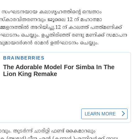
സ സംഘടനയായ കലാഗൃഹത്തിന്റെ ഒമ്പതാം
രസ്കാരവിതരണവും ജൂലൈ 12 ന് മഹാത്മാ
േളനത്തിൽ അറിയിച്ചു.12 ന് കാലത്ത് പത്ത്മണിക്ക്
നം ചെയ്യും. ഉച്ചതിരിഞ്ഞ് രണ്ടു മണിക്ക് സമാപന
ാവുമായദർശൻ രാമൻ ഉൽഘാടനം ചെയ്യും.
ും. തുടർന്ന് ചാരിറ്റി ഫണ്ട് കൈമാറലും
കെ (തൃശൂർ) ലീന എൻ (കണ്ണൂർ )എന്നിവർക്ക് നാട്യ