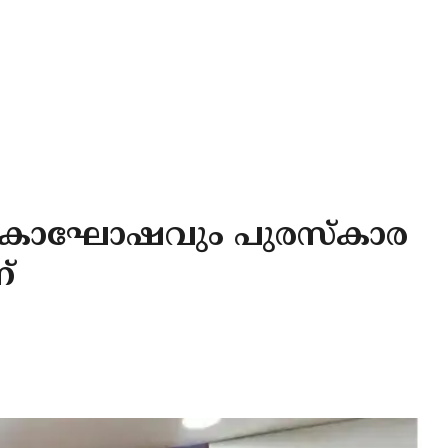
ികാഘോഷവും പുരസ്കാര
്