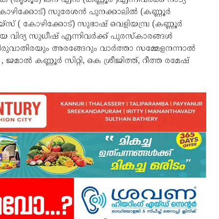
കോഴിക്കോട്) സുരേശൻ പുനക്കാലിൽ (കണ്ണൂർ
്സ് ( കോഴിക്കോട്) സുഭാഷ് വെളിയമ്പ്ര (കണ്ണൂർ
വിദ്യ സുധീഷ് എന്നിവർക്ക് പുരസ്കാരങ്ങൾ
 തിരുവാതിരയും അരങ്ങേറും വാർത്താ സമ്മേളനന്നാൽ
ാൽ കണ്ണൂർ സിറ്റി, കെ ശ്രീജിത്ത്, റീത്ത രമേഷ്