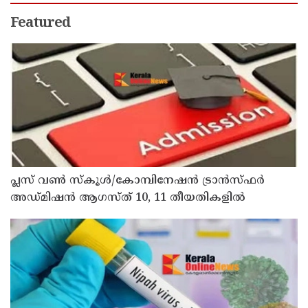
Featured
പ്ലസ് വൺ സ്‌കൂൾ/കോമ്പിനേഷൻ ട്രാൻസ്ഫർ
അഡ്മിഷൻ ആഗസ്ത് 10, 11 തീയതികളിൽ