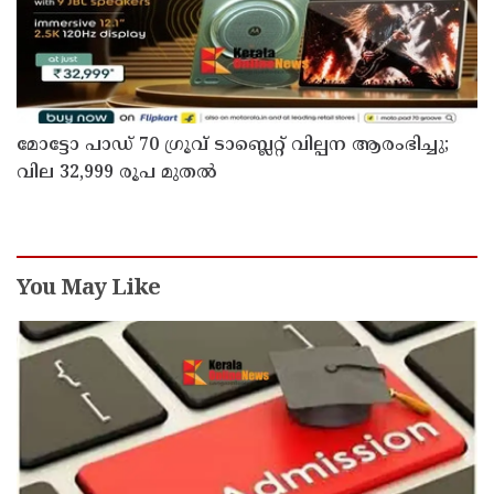
മോട്ടോ പാഡ് 70 ഗ്രൂവ് ടാബ്ലെറ്റ് വില്പന ആരംഭിച്ചു;
വില 32,999 രൂപ മുതൽ
You May Like