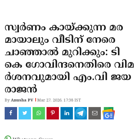
KOZHIKODE
WAYANAD
സ്വർണം കായ്ക്കുന്ന മര
KANNUR
മായാലും വീടിന് നേരെ
KASARAGOD
ചാഞ്ഞാൽ മുറിക്കും: ടി
കെ ഗോവിന്ദനെതിരെ വിമ
ർശനവുമായി എം.വി ജയ
രാജൻ
By
Anusha PV
Mar 27, 2026, 17:38 IST