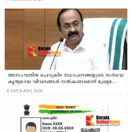
അസംഘടിത ചെറുകിട സ്ഥാപനങ്ങളുടെ സർവെ:
കൃത്യമായ വിവരങ്ങൾ നൽകണമെന്ന് മുഖ്യമന്ത്രി
വി ഡി സതീശൻ
SAT,8 AUG 2026