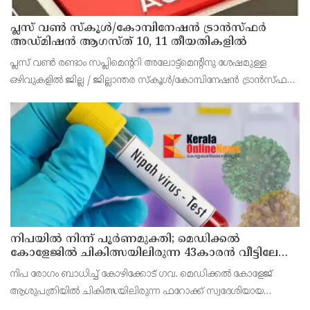
പ്ലസ് വൺ സ്‌കൂൾ/കോമ്പിനേഷൻ ട്രാൻസ്ഫർ
അഡ്മിഷൻ ആഗസ്ത് 10, 11 തീയതികളിൽ
പ്ലസ് വൺ രണ്ടാം സപ്ലിമെന്ററി അലോട്ട്‌മെന്റിനു ശേഷമുള്ള
ഒഴിവുകളിൽ ജില്ല / ജില്ലാന്തര സ്‌കൂൾ/കോമ്പിനേഷൻ ട്രാൻസ്ഫർ
അലോട്ട്‌മെന്റിനായി അപേക്ഷിക്കാനുള്ള അവസരം ആഗസ്റ്റ് 7 ന്
വൈകിട്ട് 4 മണി വരെ നൽകിയിരുന്നു
നിപയിൽ നിന്ന് പൂർണമുക്തി; മെഡിക്കൽ
കോളേജിൽ ചികിത്സയിലിരുന്ന 43കാരൻ വീട്ടിലേക്ക്
മടങ്ങി
നിപ രോഗം ബാധിച്ച് കോഴിക്കോട് ഗവ. മെഡിക്കൽ കോളേജ്
ആശുപത്രിയിൽ ചികിത്സയിലിരുന്ന ഫറോക്ക് സ്വദേശിയായ
43കാരനെ ഡിസ്ചാർജ് ചെയ്തു.