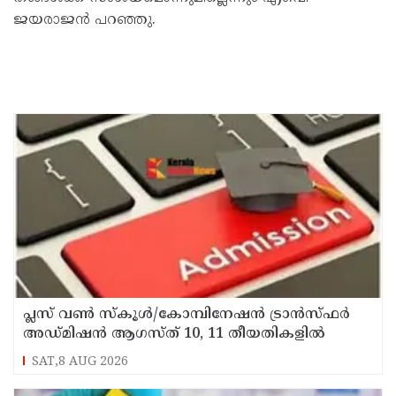
ജയരാജൻ പറഞ്ഞു.
പ്ലസ് വൺ സ്‌കൂൾ/കോമ്പിനേഷൻ ട്രാൻസ്ഫർ
അഡ്മിഷൻ ആഗസ്ത് 10, 11 തീയതികളിൽ
SAT,8 AUG 2026