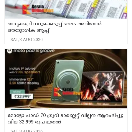
ഭാഗ്യക്കുറി നറുക്കെടുപ്പ് ഫലം അറിയാൻ
ഔദ്യോഗിക ആപ്പ്
SAT,8 AUG 2026
മോട്ടോ പാഡ് 70 ഗ്രൂവ് ടാബ്ലെറ്റ് വില്പന ആരംഭിച്ചു;
വില 32,999 രൂപ മുതൽ
SAT,8 AUG 2026