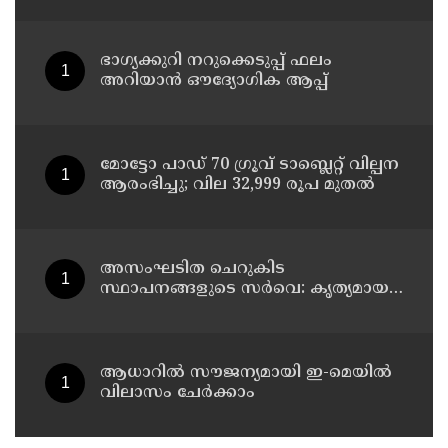
വീട്ടിലേക്ക് മടങ്ങി
ഭാഗ്യക്കുറി നറുക്കെടുപ്പ് ഫലം
അറിയാൻ ഔദ്യോഗിക ആപ്പ്
മോട്ടോ പാഡ് 70 ഗ്രൂവ് ടാബ്ലെറ്റ് വില്പന
ആരംഭിച്ചു; വില 32,999 രൂപ മുതൽ
അസംഘടിത ചെറുകിട
സ്ഥാപനങ്ങളുടെ സർവെ: കൃത്യമായ
വിവരങ്ങൾ നൽകണമെന്ന് മുഖ്യമന്ത്രി
വി ഡി സതീശൻ
ആധാറിൽ സൗജന്യമായി ഇ-മെയിൽ
വിലാസം ചേർക്കാം