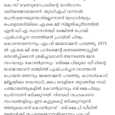
കെ.സി വേണുഗോപാലിൻ്റെ വാഗ്ദ്ധാനം
വലിയതമാശയാണ്. യുഡിഎഫ് വന്നാൽ
പെൻഷനേയുണ്ടാവില്ലെന്നാണ് യാഥാർത്ഥ്യം.
പെരളശേരിയിലെ എ.കെ.ജി സ്മൃതികുടീരത്തിൽ
എൻ.ഡി.എ സ്ഥാനാർത്ഥി രഞ്ജിത്ത് പോയി
പുഷ്പാർച്ചന നടത്തിയത് പ്രായ്ശി ചിത്വം
കൊണ്ടാണെന്നും എം.വി ജയരാജൻ പറഞ്ഞു. 1971
ൽ എ.കെ.ജി യെ പാർലമെൻ്റ് തെരഞ്ഞെടുപ്പിൽ
തോൽപ്പിക്കാൻ ശ്രമിച്ചവരാണ് അന്നത്തെ ജന
സംഘവും കോൺഗ്രസും 'ബിജെ.പിയുടെ ഡീ ലിൻ്റെ
ഭാഗമായാണ് രഞ്ചിത്ത് പുഷ്പാർച്ചന നടത്താൻ
പോയത തെന്നും ജയരാജൻ പറഞ്ഞു. കാസർകോട്
ജില്ലയിലെ ദേലമ്പാടി, പൈ വെളിഗെ തുടങ്ങിയ നാല്
പഞ്ചായത്തുകളിൽ കോൺഗ്രസും ബി.ജെ.പിയും
ചേർന്നാണ് ഭരിക്കുന്നത്. നിരവധി സഹകരണ
സംഘങ്ങളിലും ഈ കൂട്ടുകെട്ട് ഭരിക്കുന്നുണ്ട്.
അതുകൊണ്ട് കോൺഗ്രസ് - ബി.ജെ.പി ഡീലിൽ
തങ്ങൾക്ക് സംശയമൊന്നുമില്ലെന്നും എം.വി