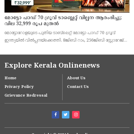
മോട്ടോ പാഡ് 70 ഗ്രൂവ് ടാബ്ലെറ്റ് വില്പന ആരംഭിച്ചു;
വില 32,999 രൂപ മുതൽ
മോട്ടോറോളയുടെ പുതിയ ടാബ്‌ലെറ്റ് മോട്ടോ പാഡ് 70 ഗ്രൂവ്
ഇന്ത്യയിൽ വിൽപ്പനയ്‌ക്കെത്തി. 8ജിബി റാം, 256ജിബി സ്റ്റോറേജ്
പതിപ്പിന് 36,999 രൂപയാണ് ലോഞ്ച് വില. ബാങ്ക് ഓഫറുകൾ
ഉൾപ്പെടെ 32,999 രൂപയാണ് ഫലപ്രദമായ
Explore Kerala Onlinenews
Home
About Us
Privacy Policy
Contact Us
Grievance Redressal