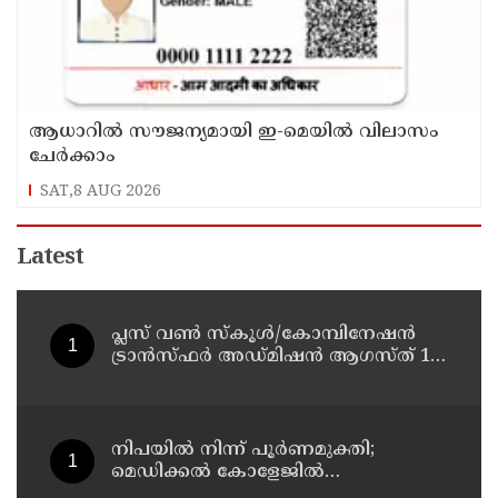
ആധാറിൽ സൗജന്യമായി ഇ-മെയിൽ വിലാസം
ചേർക്കാം
SAT,8 AUG 2026
Latest
പ്ലസ് വൺ സ്‌കൂൾ/കോമ്പിനേഷൻ
ട്രാൻസ്ഫർ അഡ്മിഷൻ ആഗസ്ത് 10,
11 തീയതികളിൽ
നിപയിൽ നിന്ന് പൂർണമുക്തി;
മെഡിക്കൽ കോളേജിൽ
ചികിത്സയിലിരുന്ന 43കാരൻ