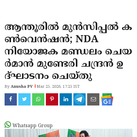
KOZHIKODE
WAYANAD
ആന്തൂരിൽ മുൻസിപ്പൽ ക
KANNUR
ൺവെൻഷൻ; NDA
KASARAGOD
നിയോജക മണ്ഡലം ചെയ
ർമാൻ മുണ്ടേരി ചന്ദ്രൻ ഉ
ദ്ഘാടനം ചെയ്തു
By
Anusha PV
Mar 25, 2026, 17:25 IST
Whatsapp Group