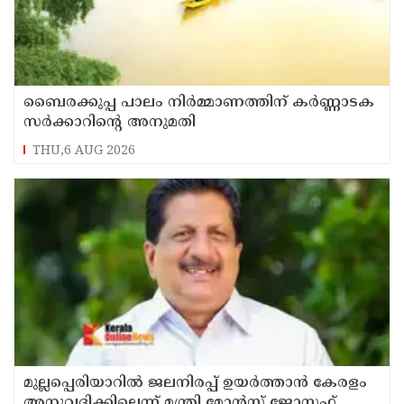
ബൈരക്കുപ്പ പാലം നിർമ്മാണത്തിന് കർണ്ണാടക
സർക്കാറിന്റെ അനുമതി
THU,6 AUG 2026
മുല്ലപ്പെരിയാറിൽ ജലനിരപ്പ് ഉയർത്താൻ കേരളം
അനുവദിക്കില്ലെന്ന് മന്ത്രി മോൻസ് ജോസഫ്