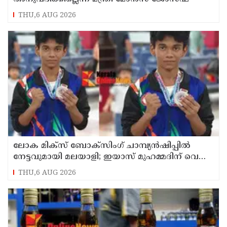
THU,6 AUG 2026
ലോക മിക്സ് ബോക്സിംഗ് ചാമ്പ്യൻഷിപ്പിൽ
നേട്ടവുമായി മലയാളി; ഇയാസ് മുഹമ്മദിന് വെള്ളി
മെഡൽ
THU,6 AUG 2026