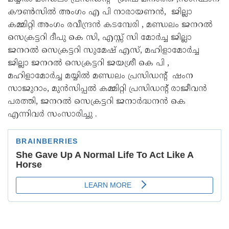
കൗൺസിൽ അംഗം എ പി നാരായണൻ, ജില്ലാ
കമ്മിറ്റി അംഗം രവീന്ദ്രൻ കടമ്പേരി , മണ്ഡലം ജനറൽ
സെക്രട്ടറി ദീപു കെ സി, എസ്സ് സി മോർച്ച ജില്ലാ
ജനറൽ സെക്രട്ടറി സുമേഷ് എസ്, മഹിളാമോർച്ച
ജില്ലാ ജനറൽ സെക്രട്ടറി ജയശ്രീ കെ പി ,
മഹിളാമോർച്ച മയ്യിൽ മണ്ഡലം പ്രസിഡൻ്റ് ഷംന
സാജുറാം, മുൻസിപ്പൽ കമ്മിറ്റി പ്രസിഡൻ്റ് രാജീവൻ
പരത്തി, ജനറൽ സെക്രട്ടറി ജനാർദ്ധനൻ കെ
എന്നിവർ സംസാരിച്ചു .