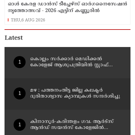
ഓൾ കേരള ഡാൻസ് ടീച്ചേഴ്സ് ഓർഗനൈസേഷൻ
നൃത്തോത്സവ് - 2026 എട്ടിന് കണ്ണൂരിൽ
THU,6 AUG 2026
Latest
കൊല്ലം സർക്കാർ മെഡിക്കൽ
കോളേജ് ആശുപത്രിയിൽ സ്റ്റാഫ്
നഴ്‌സ് ട്രെയിനി നിയമനം
മഴ : പത്തനംതിട്ട ജില്ല കലക്ടർ
ദുരിതാശ്വാസ ക്യാമ്പുകൾ സന്ദർശിച്ചു
കിനാനൂർ-കരിന്തളം ഗവ. ആർട്‌സ്
ആൻഡ് സയൻസ് കോളേജിൽ
അധ്യാപക നിയമനം