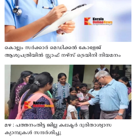
കൊല്ലം സർക്കാർ മെഡിക്കൽ കോളേജ്
ആശുപത്രിയിൽ സ്റ്റാഫ് നഴ്‌സ് ട്രെയിനി നിയമനം
മഴ : പത്തനംതിട്ട ജില്ല കലക്ടർ ദുരിതാശ്വാസ
ക്യാമ്പുകൾ സന്ദർശിച്ചു