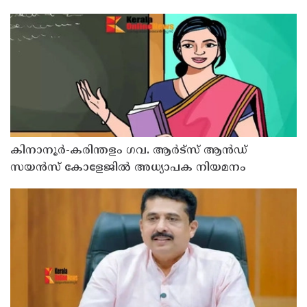
കിനാനൂർ-കരിന്തളം ഗവ. ആർട്‌സ് ആൻഡ്
സയൻസ് കോളേജിൽ അധ്യാപക നിയമനം