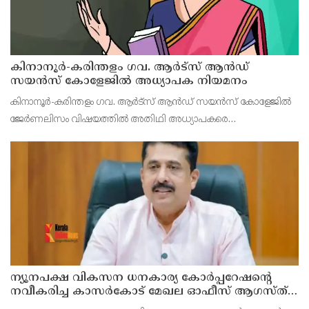
കിനാനൂർ-കരിന്തളം ഗവ. ആർട്‌സ് ആൻഡ്
സയൻസ് കോളേജിൽ അധ്യാപക നിയമനം
കിനാനൂർ-കരിന്തളം ഗവ. ആർട്‌സ് ആൻഡ് സയൻസ് കോളേജിൽ
ജേർണലിസം വിഷയത്തിൽ അതിഥി അധ്യാപകരെ
നിയമിക്കുന്നതിനുള്ള കൂടിക്കാഴ്ച്ച പത്തിന് രാവിലെ 10.30 ന്
നടക്കും
ന്യൂനപക്ഷ വികസന ധനകാര്യ കോർപ്പറേഷന്റെ
നവീകരിച്ച കാസർകോട് മേഖല ഓഫീസ് ആഗസ്ത്
10ന് മന്ത്രി എൻ.ഷംസുദ്ദീൻ നാടിന് സമർപ്പിക്കും