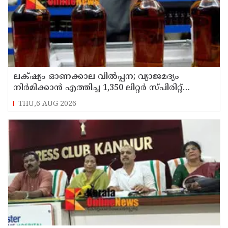
ലക്‌ഷ്യം ഓണക്കാല വിൽപ്പന; വ്യാജമദ്യം
നിർമിക്കാൻ എത്തിച്ച 1,350 ലിറ്റർ സ്പിരിറ്റ്
പിടികൂടി; രണ്ട് പേർ അറസ്റ്റിൽ
THU,6 AUG 2026