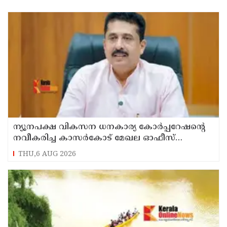
ന്യൂനപക്ഷ വികസന ധനകാര്യ കോർപ്പറേഷന്റെ
നവീകരിച്ച കാസർകോട് മേഖല ഓഫീസ്
ആഗസ്ത് 10ന് മന്ത്രി എൻ.ഷംസുദ്ദീൻ നാടിന്
THU,6 AUG 2026
സമർപ്പിക്കും