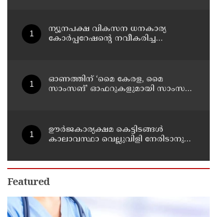
ന്യൂനപക്ഷ വികസന ധനകാര്യ
കോർപ്പറേഷന്റെ നവീകരിച്ച
കാസർകോട് മേഖല ഓഫീസ്
ആഗസ്ത് 10ന് മന്ത്രി എൻ.ഷംസുദ്ദീൻ
നാടിന് സമർപ്പിക്കും
ഓണത്തിന് ‘മൈ കേരള, മൈ
സാംസങ്’ ഓഫറുകളുമായി സാംസങ്
ഇന്ത്യ
ഊർജകാര്യക്ഷമ കെട്ടിടങ്ങൾ
കാലാവസ്ഥാ വെല്ലുവിളി നേരിടാനുള്ള
അനിവാര്യത: മന്ത്രി സണ്ണി ജോസഫ്
Featured