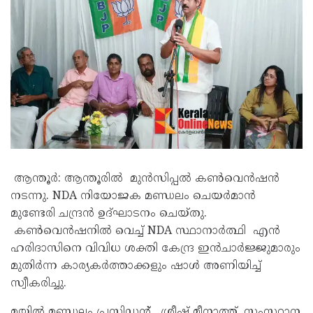
ആന്തൂർ: ആന്തൂരിൽ മുൻസിപ്പൽ കൺവെൻഷൻ
നടന്നു. NDA നിയോജക മണ്ഡലം ചെയർമാൻ
മുണ്ടേരി ചന്ദ്രൻ ഉദ്ഘാടനം ചെയ്തു.
കൺവെൻഷനിൽ വെച്ച് NDA സ്ഥാനാർത്ഥി എൻ
ഹരിദാസിനെ വിവിധ ശക്തി കേന്ദ്ര ഇൻചാർജ്ജുമാരും
മുതിർന്ന കാര്യകർത്താക്കളും ഷാൾ അണിയിച്ച്
സ്വീകരിച്ചു.
മയ്യിൽ മണ്ഡലം പ്രസിഡൻ്റ് ശ്രീഷ് മീനാത്ത് ,സംസ്ഥാന