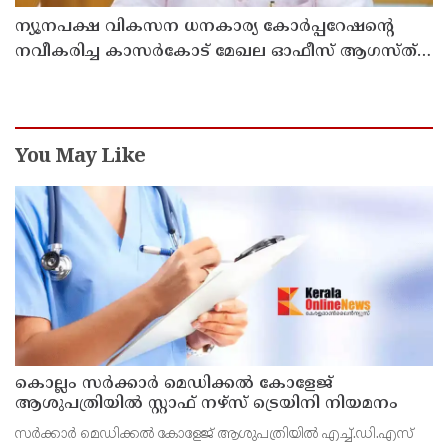
ന്യൂനപക്ഷ വികസന ധനകാര്യ കോർപ്പറേഷന്റെ
നവീകരിച്ച കാസർകോട് മേഖല ഓഫീസ് ആഗസ്ത്
10ന് മന്ത്രി എൻ.ഷംസുദ്ദീൻ നാടിന് സമർപ്പിക്കും
You May Like
കൊല്ലം സർക്കാർ മെഡിക്കൽ കോളേജ്
ആശുപത്രിയിൽ സ്റ്റാഫ് നഴ്‌സ് ട്രെയിനി നിയമനം
സർക്കാർ മെഡിക്കൽ കോളേജ് ആശുപത്രിയിൽ എച്ച്.ഡി.എസ്