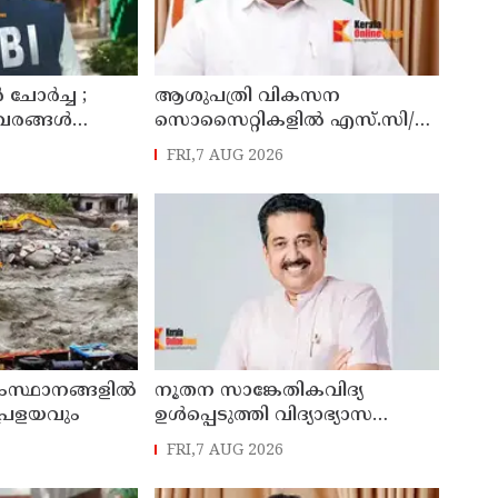
പർ ചോർച്ച ;
ആശുപത്രി വികസന
വരങ്ങൾ
സൊസൈറ്റികളിൽ എസ്.സി/
ിബിഐ
എസ്.ടി, വനിതാ പ്രാതിനിധ്യം
FRI,7 AUG 2026
ഉൾപ്പെടുത്തി ഉത്തരവായി :
മന്ത്രി കെ.മുരളീധരൻ
സംസ്ഥാനങ്ങളിൽ
നൂതന സാങ്കേതികവിദ്യ
പ്രളയവും
ഉള്‍പ്പെടുത്തി വിദ്യാഭ്യാസ
മേഖലയെ നവീകരിക്കും: മന്ത്രി
FRI,7 AUG 2026
എന്‍ ഷംസുദ്ദീന്‍