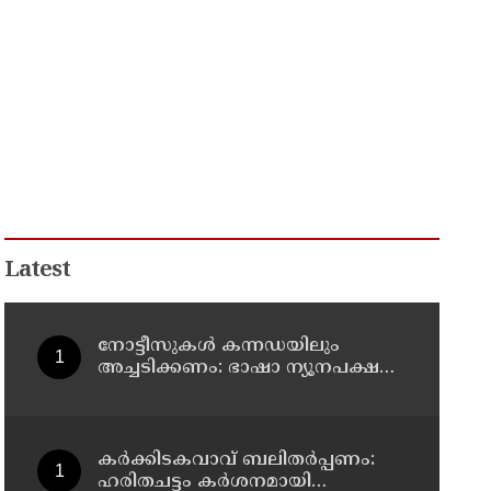
Latest
നോട്ടീസുകള്‍ കന്നഡയിലും
അച്ചടിക്കണം: ഭാഷാ ന്യൂനപക്ഷ
ജില്ലാ കമ്മിറ്റി യോഗം ചേര്‍ന്നു
കര്‍ക്കിടകവാവ് ബലിതര്‍പ്പണം:
ഹരിതചട്ടം കര്‍ശനമായി