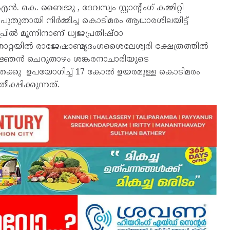
 കെ. ബൈജു , ദേവസ്വം സ്റ്റാൻ്റിംഗ് കമ്മിറ്റി
തുതായി നിർമ്മിച്ച കൊടിമരം ആധാരശിലയിട്ട്
രിൽ മൂന്നിനാണ് ധ്വജപ്രതിഷ്ഠാ
ഞാറ്റയിൽ രാജേഷാണ്മൃദംഗശൈലേശ്വരി ക്ഷേത്രത്തിൽ
ത്രജ്ഞൻ ചെറുതാഴം ശങ്കരനാചാരിയുടെ
രം തേക്കു ഉപയോഗിച്ച് 17 കോൽ ഉയരമുള്ള കൊടിമരം
ീക്ഷിക്കുന്നത്.