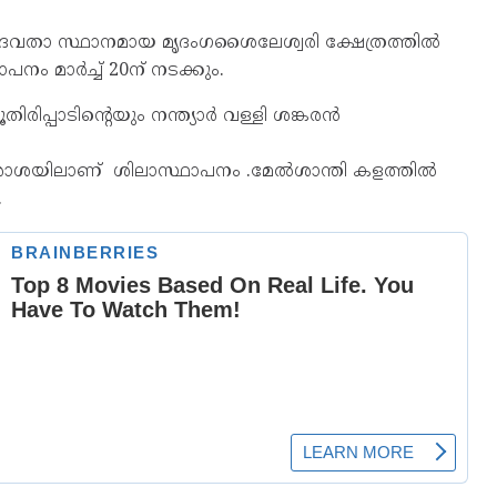
രദേവതാ സ്ഥാനമായ മൃദംഗശൈലേശ്വരി ക്ഷേത്രത്തിൽ
നം മാർച്ച് 20ന് നടക്കും.
തിരിപ്പാടിൻ്റെയും നന്ത്യാർ വള്ളി ശങ്കരൻ
്ത രാശയിലാണ് ശിലാസ്ഥാപനം .മേൽശാന്തി കളത്തിൽ
.