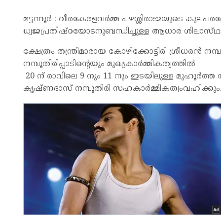
മട്ടന്നൂർ : വീരകേരളവർമ്മ പഴശ്ശിരാജയുടെ കുലപ
ധ്വജപ്രതിഷ്ഠയോടനുബന്ധിച്ചുള്ള ആധാര ശിലാസ്‌ഥാപ
ക്ഷേത്രം തന്ത്രിമാരായ കോഴിക്കോട്ടിരി ശ്രീധരൻ നമ്പൂ
നമ്പൂതിരിപ്പാടിൻ്റെയും മുഖ്യകാർമ്മികത്വത്തിൽ
20 ന് രാവിലെ 9 നും 11 നും ഇടയിലുള്ള മുഹൂർത
കൃഷ്ണദാസ് നമ്പൂതിരി സഹകാർമ്മികത്വംവഹിക്കും