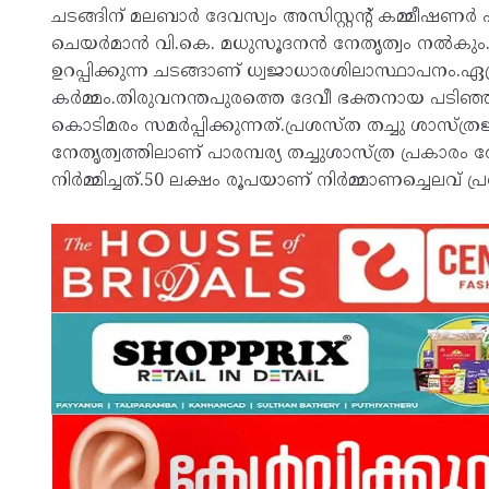
ചടങ്ങിന് മലബാർ ദേവസ്വം അസിസ്റ്റൻ്റ് കമ്മീഷണർ എൻ.
ചെയർമാൻ വി.കെ. മധുസൂദനൻ നേതൃത്വം നൽകും.പു
ഉറപ്പിക്കുന്ന ചടങ്ങാണ് ധ്വജാധാരശിലാസ്ഥാപനം.ഏപ്
കർമ്മം.തിരുവനന്തപുരത്തെ ദേവീ ഭക്തനായ പടിഞ്
കൊടിമരം സമർപ്പിക്കുന്നത്.പ്രശസ്ത തച്ചു ശാസ്
നേതൃത്വത്തിലാണ് പാരമ്പര്യ തച്ചുശാസ്ത്ര പ്രകാ
നിർമ്മിച്ചത്.50 ലക്ഷം രൂപയാണ് നിർമ്മാണച്ചെലവ് പ്രത