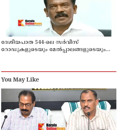
ദേശീയപാത 544-ലെ സർവീസ്
റോഡുകളുടെയും മേൽപ്പാലങ്ങളുടെയും
നിർമ്മാണ പ്രവൃത്തികൾ അടിയന്തരമായി
പൂർത്തിയാക്കണം ; നിതിൻ
ഗഡ്കരിയുമായി കൂടിക്കാഴ്ച നടത്തി കെ.
രാധാകൃഷ്ണൻ എം.പി
You May Like