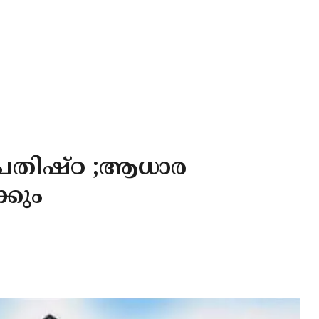
പ്രതിഷ്ഠ ;ആധാര
്കും