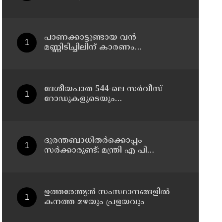
പാലിക്കണം
പാണക്കാട്ടുണ്ടായ വൻ
മണ്ണിടിച്ചിലിന് കാരണം
അനധികൃതമായി നടത്തിയ
പാറപൊട്ടിക്കൽ ; മന്ത്രി പി.കെ.
കുഞ്ഞാലിക്കുട്ടി
ദേശീയപാത 544-ലെ സർവീസ്
റോഡുകളുടെയും
മേൽപ്പാലങ്ങളുടെയും നിർമ്മാണ
പ്രവൃത്തികൾ അടിയന്തരമായി
പൂർത്തിയാക്കണം ; നിതിൻ
ഗഡ്കരിയുമായി കൂടിക്കാഴ്ച
ദുരന്തബാധിതര്‍ക്കൊപ്പം
നടത്തി കെ. രാധാകൃഷ്ണൻ
സര്‍ക്കാരുണ്ട്: മന്ത്രി എ പി
എം.പി
അനില്‍കുമാര്‍
ഉത്തരേന്ത്യൻ സംസ്ഥാനങ്ങളിൽ
കനത്ത മഴയും പ്രളയവും