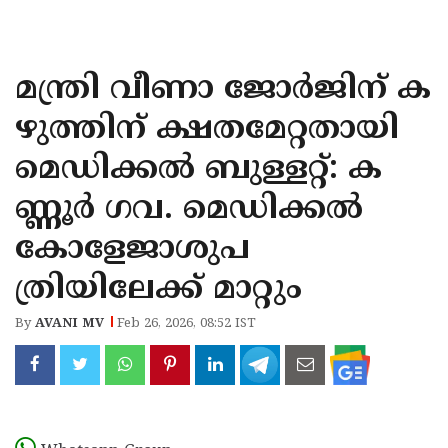
KOZHIKODE
WAYANAD
മന്ത്രി വീണാ ജോർജിന് ക
KANNUR
ഴുത്തിന് ക്ഷതമേറ്റതായി
KASARAGOD
മെഡിക്കൽ ബുള്ളറ്റ്: ക
ണ്ണൂർ ഗവ. മെഡിക്കൽ
കോളേജാശുപ
ത്രിയിലേക്ക് മാറ്റും
By
AVANI MV
Feb 26, 2026, 08:52 IST