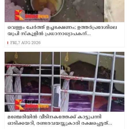
വെള്ളം ചേര്‍ത്ത് ഉച്ചഭക്ഷണം; ഉത്തര്‍പ്രദേശിലെ
യുപി സ്‌കൂളില്‍ പ്രധാനാധ്യാപകന്
സസ്‌പെന്‍ഷന്‍
FRI,7 AUG 2026
മഞ്ചേരിയിൽ വീടിനകത്തേക്ക് കാട്ടുപന്നി
ഓടിക്കയറി, രണ്ടരവയസ്സുകാരി രക്ഷപ്പെട്ടത്