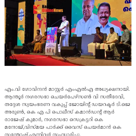
എം.വി ഗോവിന്ദൻ മാസ്റ്റർ എംഎൽഎ അധ്യക്ഷനായി.
ആന്തൂർ നഗരസഭാ ചെയർപേഴ്സൺ വി സതീദേവി,
തദ്ദേശ സ്വയംഭരണ വകുപ്പ് ജോയിൻ്റ് ഡയറക്ടർ ടി.ജെ
അരുൺ, കെ എ പി പൊലീസ് കമാൻഡൻ്റ് ആർ
രാജേഷ് കുമാർ, നഗരസഭാ സെക്രട്ടറി കെ
മനോജ്,വിസ്മയ പാർക്ക് വൈസ് ചെയർമാൻ കെ
സന്തോഷ്,എന്നിവർ സംസാരിച്ചു.