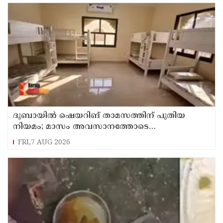
ദുബായില്‍ ഷെയറിങ് താമസത്തിന് പുതിയ
നിയമം; മാസം അവസാനത്തോടെ
പ്രാബല്യത്തില്‍
FRI,7 AUG 2026