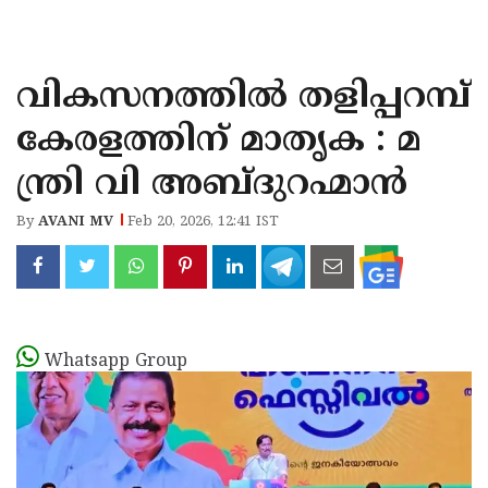
KOZHIKODE
WAYANAD
വികസനത്തിൽ തളിപ്പറമ്പ്
KANNUR
കേരളത്തിന് മാതൃക : മ
KASARAGOD
ന്ത്രി വി അബ്ദുറഹ്മാൻ
By
AVANI MV
Feb 20, 2026, 12:41 IST
Whatsapp Group