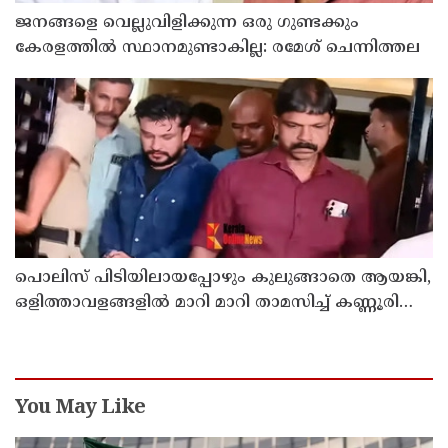
ജനങ്ങളെ വെല്ലുവിളിക്കുന്ന ഒരു ഗുണ്ടക്കും
കേരളത്തില്‍ സ്ഥാനമുണ്ടാകില്ല: രമേശ് ചെന്നിത്തല
പൊലിസ് പിടിയിലായപ്പോഴും കുലുങ്ങാതെ ആയങ്കി,
ഒളിത്താവളങ്ങളില്‍ മാറി മാറി താമസിച്ച് കണ്ണൂരിലെ
ക്വട്ടേഷന്‍ നേതാവ്
You May Like