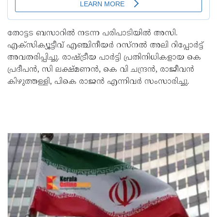
തോട്ടട ബസാറിൽ നടന്ന പരിപാടിയിൽ അസി.
എക്‌സിക്യൂട്ടീവ് എഞ്ചിനീയർ റസ്‌നൽ അലി റിപ്പോർട്ട്
അവതരിപ്പിച്ചു. രാഷ്ട്രീയ പാർട്ടി പ്രതിനിധികളായ കെ
പ്രദീപൻ, സി ലക്ഷ്മണൻ, കെ വി ചന്ദ്രൻ, രാജീവൻ
കിഴുത്തള്ളി, പികെ രാജൻ എന്നിവർ സംസാരിച്ചു.