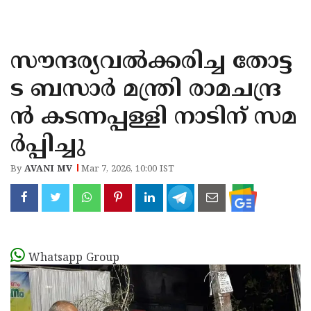
KOZHIKODE
WAYANAD
സൗന്ദര്യവല്‍ക്കരിച്ച തോട്ട
KANNUR
ട ബസാര്‍ മന്ത്രി രാമചന്ദ്ര
KASARAGOD
ൻ കടന്നപ്പള്ളി നാടിന് സമ
ർപ്പിച്ചു
By
AVANI MV
Mar 7, 2026, 10:00 IST
Whatsapp Group