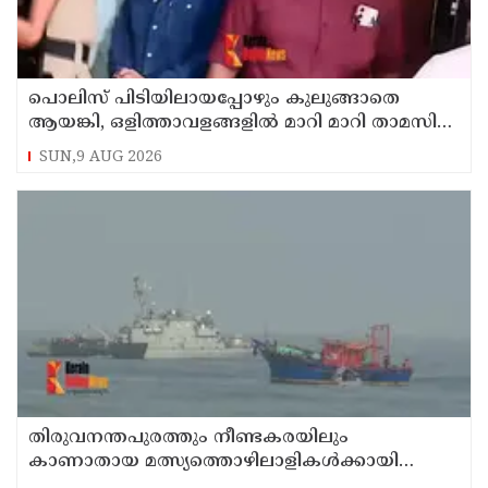
പൊലിസ് പിടിയിലായപ്പോഴും കുലുങ്ങാതെ
ആയങ്കി, ഒളിത്താവളങ്ങളില്‍ മാറി മാറി താമസിച്ച്
കണ്ണൂരിലെ ക്വട്ടേഷന്‍ നേതാവ്
SUN,9 AUG 2026
തിരുവനന്തപുരത്തും നീണ്ടകരയിലും
കാണാതായ മത്സ്യത്തൊഴിലാളികള്‍ക്കായി
തിരച്ചില്‍ പത്താം ദിവസത്തിലേക്ക്