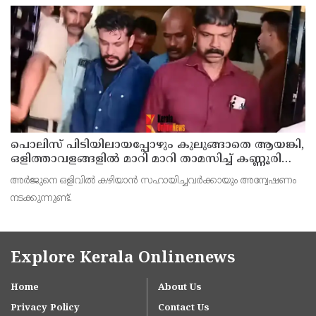
പൊലിസ് പിടിയിലായപ്പോഴും കുലുങ്ങാതെ ആയങ്കി,
ഒളിത്താവളങ്ങളില്‍ മാറി മാറി താമസിച്ച് കണ്ണൂരിലെ
ക്വട്ടേഷന്‍ നേതാവ്
അര്‍ജുനെ ഒളിവില്‍ കഴിയാന്‍ സഹായിച്ചവര്‍ക്കായും അന്വേഷണം
നടക്കുന്നുണ്ട്.
Explore Kerala Onlinenews
Home
About Us
Privacy Policy
Contact Us