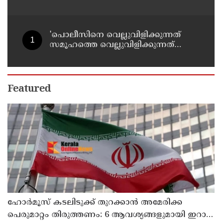
മത്സ്യത്തൊഴിലാളികള്‍ക്കായി
തിരച്ചില്‍ പത്താം ദിവസത്തിലേക്ക്
'പൊലീസിനെ വെല്ലുവിളിക്കുന്നത്
സമൂഹത്തെ വെല്ലുവിളിക്കുന്നത്
പോലെ, കുറ്റത്തിന് അനുസരിച്ച്
ശിക്ഷ നല്‍കും':എഡിജിപി
Featured
ഹോര്‍മൂസ് കടലിടുക്ക് തുറക്കാന്‍ അമേരിക്ക
പെരുമാറ്റം തിരുത്തണം: 6 ആവശ്യങ്ങളുമായി ഇറാന്‍