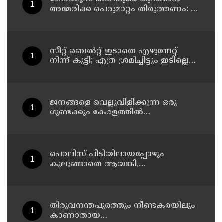
അമേരിക്ക പെരുമാറ്റം തിരുത്തണം: 6
ആവശ്യങ്ങളുമായി ഇറാന്‍ ദേശീയ
സുരക്ഷാ കൗണ്‍സില്‍
സീറ്റ് ബെല്‍റ്റ് ഇടാതെ എഴുന്നേറ്റ്
നിന്ന് കുട്ടി; എത്ര ശ്രമിച്ചിട്ടും ഇടില്ലെന്ന്
വാശിപിടിച്ചതോടെ വിമാനം റദ്ദാക്കി
ജനങ്ങളെ വെല്ലുവിളിക്കുന്ന ഒരു
ഗുണ്ടക്കും കേരളത്തില്‍
സ്ഥാനമുണ്ടാകില്ല: രമേശ് ചെന്നിത്തല
പൊലിസ് പിടിയിലായപ്പോഴും
കുലുങ്ങാതെ ആയങ്കി,
ഒളിത്താവളങ്ങളില്‍ മാറി മാറി
താമസിച്ച് കണ്ണൂരിലെ ക്വട്ടേഷന്‍
നേതാവ്
തിരുവനന്തപുരത്തും നീണ്ടകരയിലും
കാണാതായ