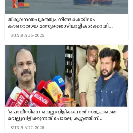
തിരുവനന്തപുരത്തും നീണ്ടകരയിലും
കാണാതായ മത്സ്യത്തൊഴിലാളികള്‍ക്കായി
തിരച്ചില്‍ പത്താം ദിവസത്തിലേക്ക്
SUN,9 AUG 2026
'പൊലീസിനെ വെല്ലുവിളിക്കുന്നത് സമൂഹത്തെ
വെല്ലുവിളിക്കുന്നത് പോലെ, കുറ്റത്തിന്
അനുസരിച്ച് ശിക്ഷ നല്‍കും':എഡിജിപി
SUN,9 AUG 2026