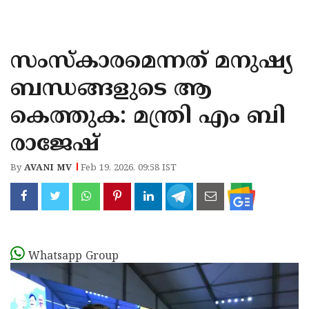
KOZHIKODE
WAYANAD
സംസ്കാരമെന്നത് മനുഷ്യ
KANNUR
ബന്ധങ്ങളുടെ ആ
KASARAGOD
കെത്തുക: മന്ത്രി എം ബി
രാജേഷ്
By
AVANI MV
Feb 19, 2026, 09:58 IST
Whatsapp Group