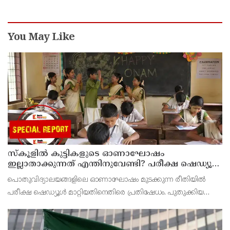
You May Like
സ്‌കൂളില്‍ കുട്ടികളുടെ ഓണാഘോഷം
ഇല്ലാതാക്കുന്നത് എന്തിനുവേണ്ടി? പരീക്ഷ ഷെഡ്യൂള്‍
മാറ്റിയത് തിരുത്തുമോ?
പൊതുവിദ്യാലയങ്ങളിലെ ഓണാഘോഷം മുടക്കുന്ന രീതിയില്‍
പരീക്ഷ ഷെഡ്യൂള്‍ മാറ്റിയതിനെതിരെ പ്രതിഷേധം. പുതുക്കിയ
ടൈംടേബിള്‍ പ്രകാരം ഓണാഘോഷത്തിനായി മാറ്റിവെച്ച ദിവസവും
പരീക്ഷ നടത്തും.