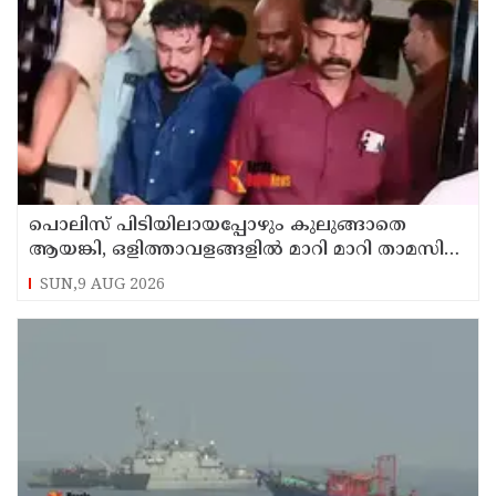
പൊലിസ് പിടിയിലായപ്പോഴും കുലുങ്ങാതെ
ആയങ്കി, ഒളിത്താവളങ്ങളില്‍ മാറി മാറി താമസിച്ച്
കണ്ണൂരിലെ ക്വട്ടേഷന്‍ നേതാവ്
SUN,9 AUG 2026