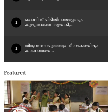
സ്ഥാനമുണ്ടാകില്ല: രമേശ് ചെന്നിത്തല
പൊലിസ് പിടിയിലായപ്പോഴും
കുലുങ്ങാതെ ആയങ്കി,
ഒളിത്താവളങ്ങളില്‍ മാറി മാറി
താമസിച്ച് കണ്ണൂരിലെ ക്വട്ടേഷന്‍
നേതാവ്
തിരുവനന്തപുരത്തും നീണ്ടകരയിലും
കാണാതായ
മത്സ്യത്തൊഴിലാളികള്‍ക്കായി
തിരച്ചില്‍ പത്താം ദിവസത്തിലേക്ക്
Featured