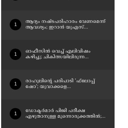
സസ്‌പെന്‍ഷന്‍
ആദ്യം നഷ്ടപരിഹാരം വേണമെന്ന്
ആവശ്യം; ഇറാന്‍ യുഎസ്
നയതന്ത്ര നീക്കങ്ങളില്‍
അനിശ്ചിതത്വം
ഓഫീസില്‍ വെച്ച് എലിവിഷം
കഴിച്ചു; ചികിത്സയിലിരുന്ന
കാസര്‍കോട് കളക്ടറേറ്റിലെ
സീനിയര്‍ ക്ലര്‍ക്ക് മരിച്ചു
രാഹുലിന്റെ പരിപാടി 'ഫ്‌ലോപ്പ്
ഷോ'; യുവാക്കളെ
തെറ്റിദ്ധരിപ്പിക്കുന്നുവെന്ന് യുപി
മന്ത്രി ഡാനിഷ് അന്‍സാരി
ഡോക്ടര്‍മാര്‍ പിജി പരീക്ഷ
എഴുതാനുള്ള മുന്നൊരുക്കത്തില്‍;
കാസര്‍കോട് പാണത്തൂര്‍