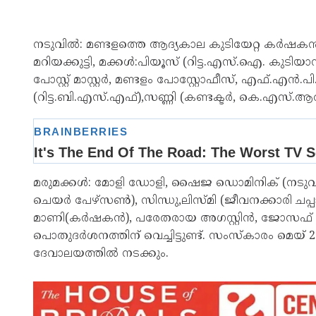
നടുവിൽ: മണ്ടളത്തെ ആദ്യകാല കുടിയേറ്റ കർഷകൻ മാന
മറിയക്കുട്ടി, മക്കൾ:പിയൂസ് (റിട്ട.എസ്.ഐ. കു
പോസ്റ്റ് മാസ്റ്റർ, മണ്ടളം പോസ്റ്റോഫീസ്, എഫ്.എൻ.
(റിട്ട.ബി.എസ്.എഫ്),സണ്ണി (കണ്ടക്ടർ, കെ.എസ്.
മരുമക്കൾ: മോളി ഡോളി, ഷൈജ ഡൊമിനിക് (നടുവിൽ ഗ്
ചെയർ പേഴ്സൺ), സിന്ധു,ലിസ്മി (ജീവനക്കാരി ചപ്
മാണി(കർഷകൻ), പരേതരായ അഗസ്റ്റിൻ, ജോസഫ് , ത്ര
പൊതുദർശനത്തിന് വെച്ചിട്ടുണ്ട്. സംസ്കാരം മെയ് 28
ദേവാലയത്തിൽ നടക്കും.