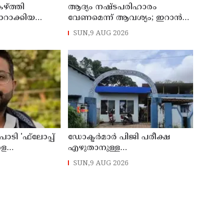
ഴ്ത്തി
ആദ്യം നഷ്ടപരിഹാരം
ാറാക്കിയ
വേണമെന്ന് ആവശ്യം; ഇറാന്‍
‌പെന്‍ഷന്‍
യുഎസ് നയതന്ത്ര നീക്കങ്ങളില്‍
SUN,9 AUG 2026
അനിശ്ചിതത്വം
ാടി 'ഫ്‌ലോപ്പ്
ഡോക്ടര്‍മാര്‍ പിജി പരീക്ഷ
ളെ
എഴുതാനുള്ള
കുന്നുവെന്ന് യുപി
മുന്നൊരുക്കത്തില്‍;
SUN,9 AUG 2026
 അന്‍സാരി
കാസര്‍കോട് പാണത്തൂര്‍
കുടുംബാരോഗ്യ കേന്ദ്രം
അടച്ചുപൂട്ടി