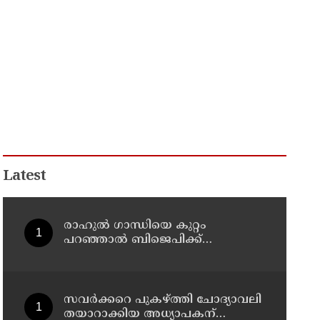
Latest
രാഹുല്‍ ഗാന്ധിയെ കുറ്റം
പറഞ്ഞാല്‍ ബിജെപിക്ക്
സുഖിക്കും ശശി തരൂരിന്
മറുപടിയുമായി കെ സി
വേണുഗോപാല്‍
സവര്‍ക്കറെ പുകഴ്ത്തി ചോദ്യാവലി
തയാറാക്കിയ അധ്യാപകന്