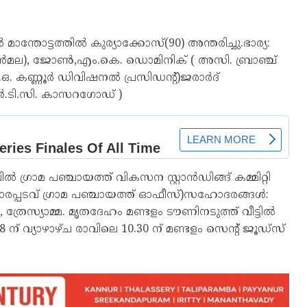
്തോട്ടത്തിൽ കുര്യാക്കോസ്(90) അന്തരിച്ചു.ഭാര്യ:
ടിയാൻമല), ജോൺ,എം.കെ. ഡൊമിനിക് ( അസി. ബ്രാഞ്ച്
പി.ഒ. കണ്ണൂർ ഡിവിഷനൽ പ്രസിഡന്റ്)ജരാർദ്
ആർ.ടി.സി. കാസറഗോഡ് )
രാമ പഞ്ചായത്ത് വികസന സ്റ്റാൻഡിങ്ങ് കമ്മിറ്റി
പാരപ്പടവ് ഗ്രാമ പഞ്ചായത്ത് ഓഫീസ്)സഹോദരങ്ങൾ:
േസ്യാമ്മ. മൃതദേഹം മണ്ടളം ടൗണിനടുത്ത് വീട്ടിൽ
 ന് വ്യാഴാഴ്ച രാവിലെ 10.30 ന് മണ്ടളം സെന്റ് ജൂഡ്സ്