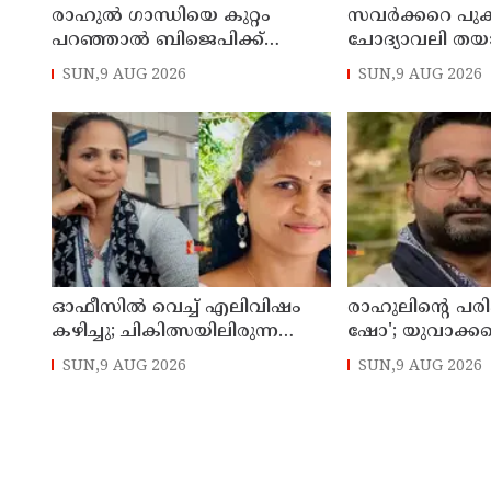
രാഹുല്‍ ഗാന്ധിയെ കുറ്റം
സവര്‍ക്കറെ പുക
പറഞ്ഞാല്‍ ബിജെപിക്ക്
ചോദ്യാവലി തയ
സുഖിക്കും ശശി തരൂരിന്
അധ്യാപകന് സസ്
SUN,9 AUG 2026
SUN,9 AUG 2026
മറുപടിയുമായി കെ സി
വേണുഗോപാല്‍
ഓഫീസില്‍ വെച്ച് എലിവിഷം
രാഹുലിന്റെ പരിപ
കഴിച്ചു; ചികിത്സയിലിരുന്ന
ഷോ'; യുവാക്ക
കാസര്‍കോട് കളക്ടറേറ്റിലെ
തെറ്റിദ്ധരിപ്പിക്
SUN,9 AUG 2026
SUN,9 AUG 2026
സീനിയര്‍ ക്ലര്‍ക്ക് മരിച്ചു
മന്ത്രി ഡാനിഷ്