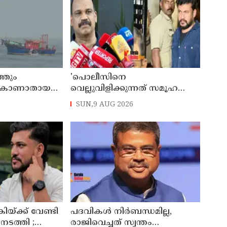
്തും
'പൊലീസിനെ
ം കാണാതായ
വെല്ലുവിളിക്കുന്നത് സമൂഹത്തെ
ളികള്‍ക്കായി
വെല്ലുവിളിക്കുന്നത് പോലെ,
SUN,9 AUG 2026
ം
കുറ്റത്തിന് അനുസരിച്ച് ശിക്ഷ
നല്‍കും':എഡിജിപി
ിയ്ക്ക് വേണ്ടി
പദവികള്‍ നിര്‍ബന്ധമില്ല,
നടത്തി ;
രാജിവെച്ചത് സ്വന്തം