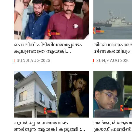
പൊലിസ് പിടിയിലായപ്പോഴും
തിരുവനന്തപുരത
കുലുങ്ങാതെ ആയങ്കി,
നീണ്ടകരയിലു
ഒളിത്താവളങ്ങളില്‍ മാറി മാറി
മത്സ്യത്തൊഴിലാ
SUN,9 AUG 2026
SUN,9 AUG 2026
താമസിച്ച് കണ്ണൂരിലെ ക്വട്ടേഷന്‍
തിരച്ചില്‍ പത്താ
നേതാവ്
ദിവസത്തിലേക്ക്
പുലര്‍ച്ചെ രണ്ടരയോടെ
അര്‍ജുന്‍ ആയങ്ക
അര്‍ജുന്‍ ആയങ്കി കുടുങ്ങി ;
ക്രൗഡ് ഫണ്ടിങ് 