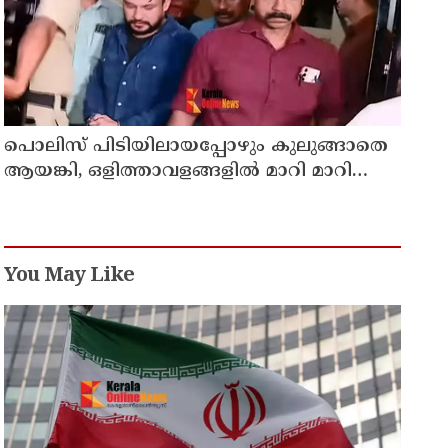
പൊലിസ് പിടിയിലായപ്പോഴും കുലുങ്ങാതെ
ആയങ്കി, ഒളിത്താവളങ്ങളില്‍ മാറി മാറി
താമസിച്ച് കണ്ണൂരിലെ ക്വട്ടേഷന്‍ നേതാവ്
You May Like