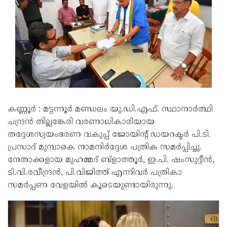
കണ്ണൂർ : മട്ടന്നൂർ മണ്ഡലം യു.ഡി.എഫ്. സ്ഥാനാർത്ഥി
ചന്ദ്രൻ തില്ലങ്കേരി വരണാധികാരിയായ
തദ്ദേശസ്വയംഭരണ വകുപ്പ് ജോയിന്റ് ഡയറക്ടർ പി.ടി.
പ്രസാദ് മുമ്പാകെ നാമനിർദ്ദേശ പത്രിക സമർപ്പിച്ചു.
നേതാക്കളായ മുഹമ്മദ് ബ്ളാത്തൂർ, ഇ.പി. ഷംസുദ്ദീൻ,
ടി.വി.രവീന്ദ്രൻ, പി.വിജിത്ത് എന്നിവർ പത്രികാ
സമർപ്പണ വേളയിൽ കൂടെയുണ്ടായിരുന്നു.