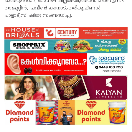
ഒ.കെ.പ്രസാദ്, രാഗേഷ് തില്ലങ്കേരി,കെ.പി. ബാബു,വി.പി.
താജുദ്ദീൻ, പ്രവീൺ കാനാട്,ഹരികൃഷ്ണൻ
പാളാട്,സി.ഷിജു സംബന്ധിച്ചു.