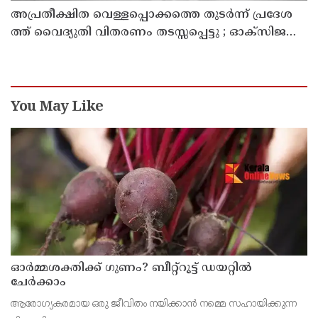
അ​പ്ര​തീ​ക്ഷി​ത വെ​ള്ള​പ്പൊ​ക്ക​ത്തെ തു​ട​ർ​ന്ന് പ്ര​ദേ​ശ​
ത്ത് വൈ​ദ്യു​തി വി​ത​ര​ണം ത​ട​സ്സ​പ്പെ​ട്ടു ; ഓക്സിജൻ
കോൺസെൻട്രേറ്റർ നിലച്ച് രോഗി മരിച്ചു
You May Like
ഓർമ്മശക്തിക്ക് ഗുണം? ബീറ്റ്‌റൂട്ട് ഡയറ്റിൽ
ചേർക്കാം
ആരോഗ്യകരമായ ഒരു ജീവിതം നയിക്കാൻ നമ്മെ സഹായിക്കുന്ന