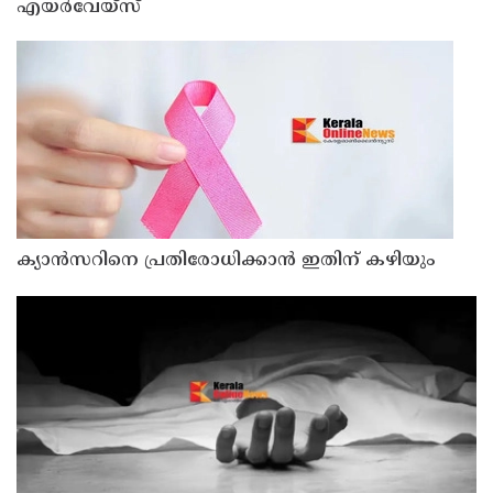
എയര്‍വേയ്‌സ്
ക്യാൻസറിനെ പ്രതിരോധിക്കാൻ ഇതിന് കഴിയും