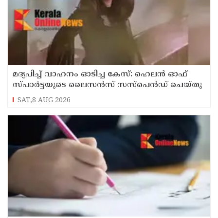
മദ്യപിച്ച് വാഹനം ഓടിച്ച കേസ്: ഹെലൻ ഓഫ്
സ്പാർട്ടയുടെ ലൈസൻസ് സസ്പെൻഡ് ചെയ്തു
SAT,8 AUG 2026