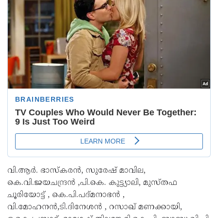
വി.ആർ. ഭാസ്കരൻ, സുരേഷ് മാവില,
കെ.വി.ജയചന്ദ്രൻ ,പി.കെ. കുട്ട്യാലി, മുസ്തഫ
ചൂരിയോട്ട് , കെ.പി.പദ്മനാഭൻ ,
വി.മോഹനൻ,ടി.ദിനേശൻ , റസാഖ് മണക്കായി,