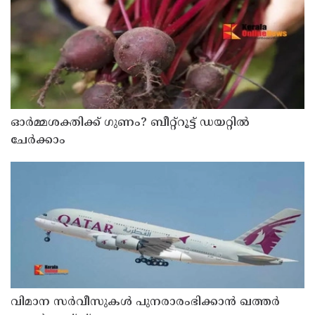
ഓർമ്മശക്തിക്ക് ഗുണം? ബീറ്റ്‌റൂട്ട് ഡയറ്റിൽ
ചേർക്കാം
വിമാന സര്‍വീസുകള്‍ പുനരാരംഭിക്കാന്‍ ഖത്തര്‍