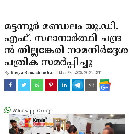
KOZHIKODE
WAYANAD
മട്ടന്നൂർ മണ്ഡലം യു.ഡി.
KANNUR
എഫ്. സ്ഥാനാർത്ഥി ചന്ദ്ര
KASARAGOD
ൻ തില്ലങ്കേരി നാമനിർദ്ദേശ
പത്രിക സമർപ്പിച്ചു
By
Kavya Ramachandran
Mar 23, 2026, 20:21 IST
Whatsapp Group