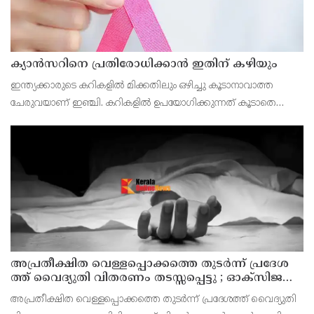
ക്യാൻസറിനെ പ്രതിരോധിക്കാൻ ഇതിന് കഴിയും
ഇന്ത്യക്കാരുടെ കറികളിൽ മിക്കതിലും ഒഴിച്ചു കൂടാനാവാത്ത
ചേരുവയാണ് ഇഞ്ചി. കറികളിൽ ഉപയോഗിക്കുന്നത് കൂടാതെ
ചായയിലും കാപ്പിയിലും ഇഞ്ചി ചേർക്കുന്നവരുമുണ്ട്.
അ​പ്ര​തീ​ക്ഷി​ത വെ​ള്ള​പ്പൊ​ക്ക​ത്തെ തു​ട​ർ​ന്ന് പ്ര​ദേ​ശ​
ത്ത് വൈ​ദ്യു​തി വി​ത​ര​ണം ത​ട​സ്സ​പ്പെ​ട്ടു ; ഓക്സിജൻ
കോൺസെൻട്രേറ്റർ നിലച്ച് രോഗി മരിച്ചു
അപ്രതീക്ഷിത വെള്ളപ്പൊക്കത്തെ തുടർന്ന് പ്രദേശത്ത് വൈദ്യുതി