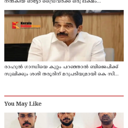
നൽകിയ ഓട്ടോ ഡ്രൈവർക്ക് ഒരു ലക്ഷം
പാരിതോഷികം നൽകുമെന്ന് മന്ത്രി
രാഹുല്‍ ഗാന്ധിയെ കുറ്റം പറഞ്ഞാല്‍ ബിജെപിക്ക്
സുഖിക്കും ശശി തരൂരിന് മറുപടിയുമായി കെ സി
വേണുഗോപാല്‍
You May Like