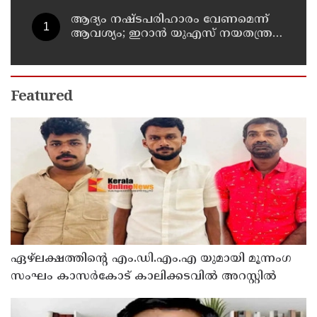
ആദ്യം നഷ്ടപരിഹാരം വേണമെന്ന്
ആവശ്യം; ഇറാന്‍ യുഎസ് നയതന്ത്ര
നീക്കങ്ങളില്‍ അനിശ്ചിതത്വം
Featured
ഏഴ്ലക്ഷത്തിൻ്റെ എം.ഡി.എം.എ യുമായി മൂന്നംഗ
സംഘം കാസർകോട് കാലിക്കടവിൽ അറസ്റ്റിൽ