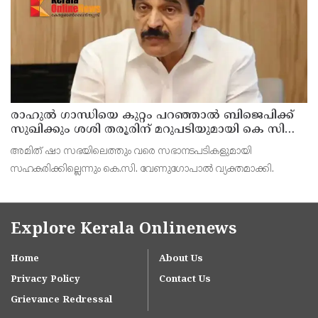
ജയില
രാഹുല്‍ ഗാന്ധിയെ കുറ്റം പറഞ്ഞാല്‍ ബിജെപിക്ക്
സുഖിക്കും ശശി തരൂരിന് മറുപടിയുമായി കെ സി
വേണുഗോപാല്‍
അമിത് ഷാ സഭയിലെത്തും വരെ സഭാനടപടികളുമായി
സഹകരിക്കില്ലെന്നും കെ.സി. വേണുഗോപാല്‍ വ്യക്തമാക്കി.
Explore Kerala Onlinenews
Home
About Us
Privacy Policy
Contact Us
Grievance Redressal