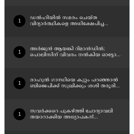
അറസ്റ്റിൽ
ഡൽഹിയിൽ സമരം ചെയ്ത
വിദ്യാർത്ഥികളെ അധിക്ഷേപിച്ച
കേസില്‍ സംഘപരിവാർ
സഹയാത്രികൻ ടി ജി മോഹന്‍ദാസ്
കസ്റ്റഡിയിൽ
അര്‍ജുന്‍ ആയങ്കി റിമാന്‍ഡില്‍;
പൊലിസിന് വിവരം നൽകിയ ഓട്ടോ
ഡ്രൈവർക്ക് ഒരു ലക്ഷം
പാരിതോഷികം നൽകുമെന്ന് മന്ത്രി
രാഹുല്‍ ഗാന്ധിയെ കുറ്റം പറഞ്ഞാല്‍
ബിജെപിക്ക് സുഖിക്കും ശശി തരൂരിന്
മറുപടിയുമായി കെ സി
വേണുഗോപാല്‍
സവര്‍ക്കറെ പുകഴ്ത്തി ചോദ്യാവലി
തയാറാക്കിയ അധ്യാപകന്
സസ്‌പെന്‍ഷന്‍