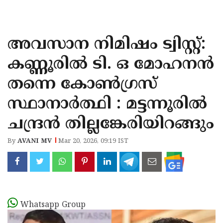
KOZHIKODE
WAYANAD
അവസാന നിമിഷം ട്വിസ്റ്റ്:
KANNUR
കണ്ണൂരിൽ ടി. ഒ മോഹനൻ
KASARAGOD
തന്നെ കോൺഗ്രസ്
സ്ഥാനാർത്ഥി : മട്ടന്നൂരിൽ
ചന്ദ്രൻ തില്ലങ്കേരിയിറങ്ങും
By
AVANI MV
Mar 20, 2026, 09:19 IST
Whatsapp Group