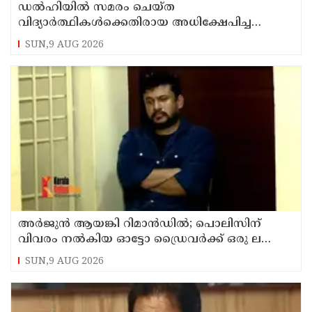
ഡൽഹിയിൽ സമരം ചെയ്ത
വിദ്യാർത്ഥികൾക്കെതിരായ അധിക്ഷേപിച്ച
കേസില്‍ സംഘപരിവാർ സഹയാത്രികൻ ടി ജി
SUN,9 AUG 2026
മോഹന്‍ദാസ് കസ്റ്റഡിയിൽ
അര്‍ജുന്‍ ആയങ്കി റിമാന്‍ഡില്‍; പൊലിസിന്
വിവരം നൽകിയ ഓട്ടോ ഡ്രൈവർക്ക് ഒരു ലക്ഷം
പാരിതോഷികം നൽകുമെന്ന് മന്ത്രി
SUN,9 AUG 2026