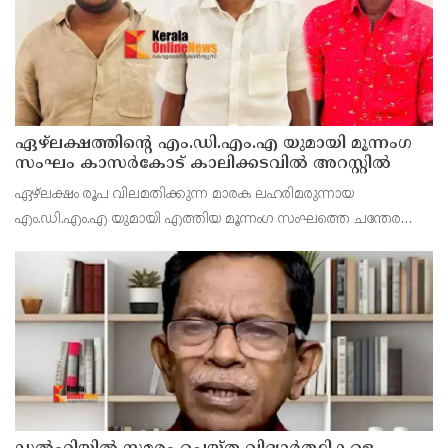
ഏഴ്ലക്ഷത്തിൻ്റെ എം.ഡി.എം.എ യുമായി മൂന്നംഗ
സംഘം കാസർകോട് കാലിക്കടവിൽ അറസ്റ്റിൽ
ഏഴ്ലക്ഷം രൂപ വിലമതിക്കുന്ന മാരക ലഹരിമരുന്നായ
എം.ഡി.എം.എ യുമായി എത്തിയ മൂന്നംഗ സംഘത്തെ ചന്തേര
പൊലീസ് അറസ്റ്റ് ചെയ്തു. എറണാകുളം പെരുമ്പാവൂർ
സ്വദേശികളായ പി.എ അബ്ദുൾ സലാം , കെ.എച്ച് മുഹമ്മദ്
ഹുസൈൻ പി.എ അ