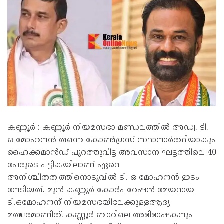
കണ്ണൂർ : കണ്ണൂർ നിയമസഭാ മണ്ഡലത്തിൽ അഡ്വ. ടി.
ഒ മോഹനൻ തന്നെ കോൺഗ്രസ് സ്ഥാനാർത്ഥിയാകും
ഹൈക്കമാൻഡ് പുറത്തുവിട്ട അവസാന ഘട്ടത്തിലെ 40
പേരുടെ പട്ടികയിലാണ് ഏറെ
അനിശ്ചിതത്വത്തിനൊടുവിൽ ടി. ഒ മോഹനൻ ഇടം
നേടിയത്. മുൻ കണ്ണൂർ കോർപറേഷൻ മേയറായ
ടി.ഒമോഹനന് നിയമസഭയിലേക്കുള്ളആദ്യ
മത്സരമാണിത്. കണ്ണൂർ ബാറിലെ അഭിഭാഷകനും