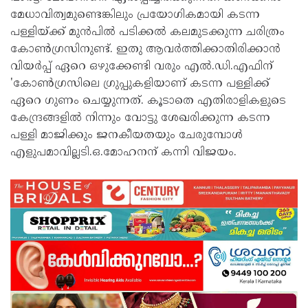
മേധാവിത്വമുണ്ടെങ്കിലും പ്രയോഗികമായി കടന്ന
പള്ളിയ്ക്ക് മുൻപിൽ പടിക്കൽ കലമുടക്കുന്ന ചരിത്രം
കോൺഗ്രസിനുണ്ട്. ഇതു ആവർത്തിക്കാതിരിക്കാൻ
വിയർപ്പ് ഏറെ ഒഴുക്കേണ്ടി വരും എൽ.ഡി.എഫിന്
'കോൺഗ്രസിലെ ഗ്രുപ്പുകളിയാണ് കടന്ന പള്ളിക്ക്
ഏറെ ഗുണം ചെയ്യുന്നത്. കൂടാതെ എതിരാളികളുടെ
കേന്ദ്രങ്ങളിൽ നിന്നും വോട്ടു ശേഖരിക്കുന്ന കടന്ന
പള്ളി മാജിക്കും ജനകീയതയും ചേരുമ്പോൾ
എളുപമാവില്ലടി.ഒ.മോഹനന് കന്നി വിജയം.