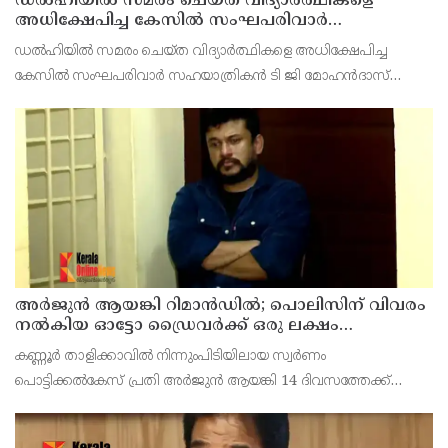
ഡൽഹിയിൽ സമരം ചെയ്ത വിദ്യാർത്ഥികളെ
അധിക്ഷേപിച്ച കേസില്‍ സംഘപരിവാർ
സഹയാത്രികൻ ടി ജി മോഹന്‍ദാസ് കസ്റ്റഡിയിൽ
ഡല്‍ഹിയില്‍ സമരം ചെയ്ത വിദ്യാര്‍ത്ഥികളെ അധിക്ഷേപിച്ച
കേസില്‍ സംഘപരിവാര്‍ സഹയാത്രികന്‍ ടി ജി മോഹന്‍ദാസ്
പൊലീസ് കസ്റ്റഡിയില്‍. എറണാകുളം മട്ടാഞ്ചേരിയിലെ വീട്ടില്‍
റെയ്ഡ്
അര്‍ജുന്‍ ആയങ്കി റിമാന്‍ഡില്‍; പൊലിസിന് വിവരം
നൽകിയ ഓട്ടോ ഡ്രൈവർക്ക് ഒരു ലക്ഷം
പാരിതോഷികം നൽകുമെന്ന് മന്ത്രി
കണ്ണൂർ താളിക്കാവിൽ നിന്നുംപിടിയിലായ സ്വർണം
പൊട്ടിക്കൽകേസ് പ്രതി അര്‍ജുന്‍ ആയങ്കി 14 ദിവസത്തേക്ക്
റിമാന്‍ഡില്‍. കൂത്തുപറമ്പ് ജുഡീഷ്യൽ ഫസ്ക്ളാസ്
മജിസ്‌ട്രേറ്റാണ് റിമാൻഡ് ചെയ്തത് പ്രതിയെ തലശേരി സബ്