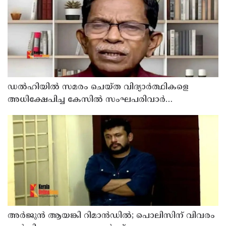
ഡൽഹിയിൽ സമരം ചെയ്ത വിദ്യാർത്ഥികളെ
അധിക്ഷേപിച്ച കേസില്‍ സംഘപരിവാർ
സഹയാത്രികൻ ടി ജി മോഹന്‍ദാസ് കസ്റ്റഡിയിൽ
അര്‍ജുന്‍ ആയങ്കി റിമാന്‍ഡില്‍; പൊലിസിന് വിവരം