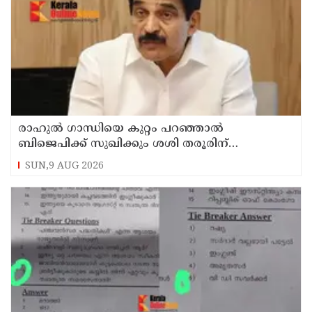
രാഹുല്‍ ഗാന്ധിയെ കുറ്റം പറഞ്ഞാല്‍
ബിജെപിക്ക് സുഖിക്കും ശശി തരൂരിന്
മറുപടിയുമായി കെ സി വേണുഗോപാല്‍
SUN,9 AUG 2026