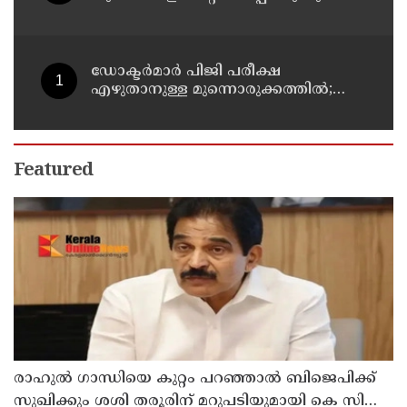
യുപി മന്ത്രി ഡാനിഷ് അന്‍സാരി
ഡോക്ടര്‍മാര്‍ പിജി പരീക്ഷ
എഴുതാനുള്ള മുന്നൊരുക്കത്തില്‍;
കാസര്‍കോട് പാണത്തൂര്‍
കുടുംബാരോഗ്യ കേന്ദ്രം അടച്ചുപൂട്ടി
Featured
രാഹുല്‍ ഗാന്ധിയെ കുറ്റം പറഞ്ഞാല്‍ ബിജെപിക്ക്
സുഖിക്കും ശശി തരൂരിന് മറുപടിയുമായി കെ സി