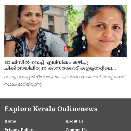
നയതന്ത്ര സംഭാഷണങ്ങളുടെ പ്രാഥമിക ഘട്ടമായാണ് നിരീക്ഷകര്‍
കാണുന്നത്.
ഓഫീസില്‍ വെച്ച് എലിവിഷം കഴിച്ചു;
ചികിത്സയിലിരുന്ന കാസര്‍കോട് കളക്ടറേറ്റിലെ
സീനിയര്‍ ക്ലര്‍ക്ക് മരിച്ചു
റവന്യൂ വകുപ്പില്‍ നിന്ന് ആശയെ എന്‍ഡോസള്‍ഫാന്‍ സെല്ലിലേക്ക്
സ്ഥലം മാറ്റിയിരുന്നു.
Explore Kerala Onlinenews
Home
About Us
Privacy Policy
Contact Us