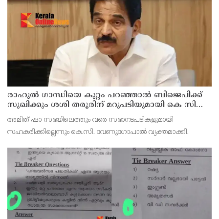
രാഹുല്‍ ഗാന്ധിയെ കുറ്റം പറഞ്ഞാല്‍ ബിജെപിക്ക്
സുഖിക്കും ശശി തരൂരിന് മറുപടിയുമായി കെ സി
വേണുഗോപാല്‍
അമിത് ഷാ സഭയിലെത്തും വരെ സഭാനടപടികളുമായി
സഹകരിക്കില്ലെന്നും കെ.സി. വേണുഗോപാല്‍ വ്യക്തമാക്കി.