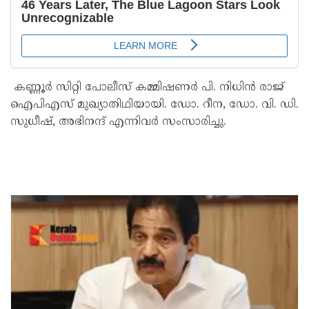
കണ്ണൂർ സിറ്റി പോലീസ് കമ്മിഷണർ പി. നിധിൻ രാജ്
ഐപിഎസ് മുഖ്യാതിഥിയായി. ഡോ. റീന, ഡോ. വി. ഡി.
സുധീഷ്, അഭിനന്ദ് എന്നിവർ സംസാരിച്ചു.