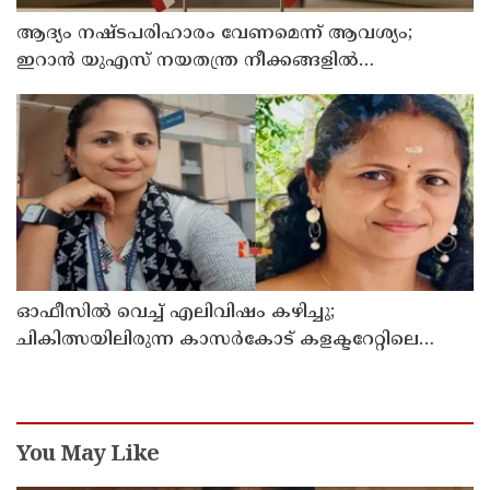
ആദ്യം നഷ്ടപരിഹാരം വേണമെന്ന് ആവശ്യം;
ഇറാന്‍ യുഎസ് നയതന്ത്ര നീക്കങ്ങളില്‍
അനിശ്ചിതത്വം
ഓഫീസില്‍ വെച്ച് എലിവിഷം കഴിച്ചു;
ചികിത്സയിലിരുന്ന കാസര്‍കോട് കളക്ടറേറ്റിലെ
സീനിയര്‍ ക്ലര്‍ക്ക് മരിച്ചു
You May Like