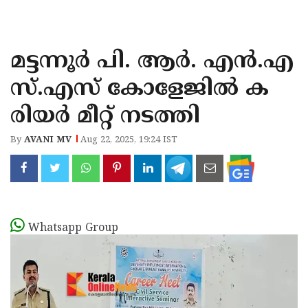
KOZHIKODE
WAYANAD
മട്ടന്നൂർ പി. ആർ. എൻ.എ
KANNUR
സ്.എസ് കോളേജിൽ ക
KASARAGOD
രിയർ മീറ്റ് നടത്തി
By
AVANI MV
Aug 22, 2025, 19:24 IST
Whatsapp Group