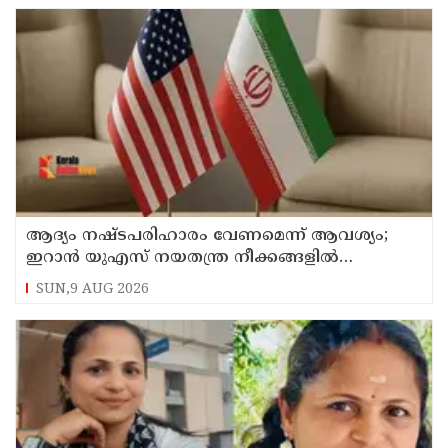
ആദ്യം നഷ്ടപരിഹാരം വേണമെന്ന് ആവശ്യം;
ഇറാന്‍ യുഎസ് നയതന്ത്ര നീക്കങ്ങളില്‍
അനിശ്ചിതത്വം
SUN,9 AUG 2026