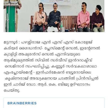
മട്ടന്നൂർ : പഴശ്ശിരാജ എൻ എസ് എസ് കോളേജ്
കരിയർ ഗൈഡൻസ്- പ്ലേസ്മെൻ്റ് സെൽ, ഇൻ്റേണൽ
ക്വാളിറ്റി അഷ്വരൻസ് സെൽ എന്നിവയുടെ
ആഭിമുഖ്യത്തിൽ സിവിൽ സർവീസ് ഇൻററാക്ടീവ്
സെമിനാർ സംഘടിപ്പിച്ചു. കണ്ണൂർ സർവകലാശാലാ
എംപ്ലോയ്മെൻ്റ് - ഇൻഫർമേഷൻ ബ്യൂറോയിലെ
കൃഷ്ണരാജ് അദ്ധ്യക്ഷനായ ചടങ്ങിൽ പ്രിൻസിപ്പൽ
ഇൻ ചാർജ് ഡോ. ആർ. കെ. ബിജു ഉദ്ഘാടനം
ചെയ്തു.