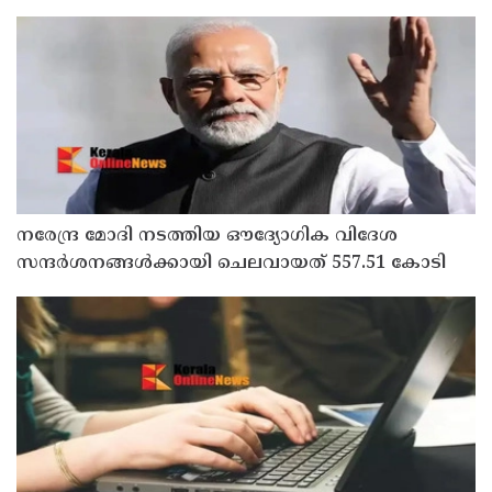
നരേന്ദ്ര മോദി നടത്തിയ ഔദ്യോഗിക വിദേശ
സന്ദർശനങ്ങൾക്കായി ചെലവായത് 557.51 കോടി