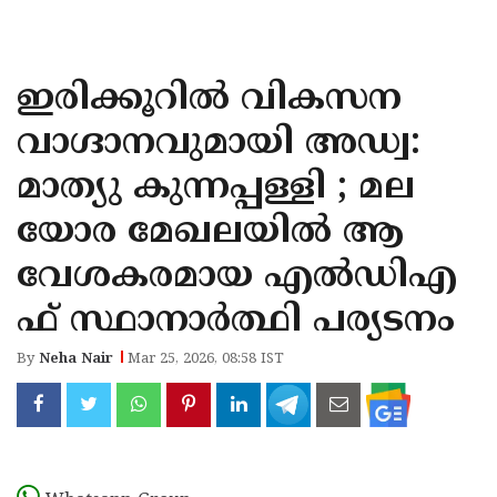
KOZHIKODE
WAYANAD
ഇരിക്കൂറിൽ വികസന
KANNUR
വാഗ്ദാനവുമായി അഡ്വ:
KASARAGOD
മാത്യു കുന്നപ്പള്ളി ; മല
യോര മേഖലയിൽ ആ
വേശകരമായ എൽഡിഎ
ഫ് സ്ഥാനാർത്ഥി പര്യടനം
By
Neha Nair
Mar 25, 2026, 08:58 IST