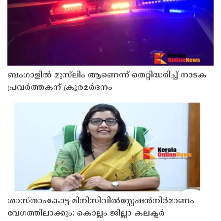
ബംഗാളിൽ മുസ്‍ലിം ആണെന്ന് തെറ്റിദ്ധരിച്ച് നാടക
പ്രവർത്തകന് ക്രൂരമർദനം
ശാസ്താംകോട്ട മിനിസിവില്‍സ്റ്റേഷന്‍നിര്‍മാണം
വേഗത്തിലാക്കും: കൊല്ലം ജില്ലാ കലക്ടര്‍