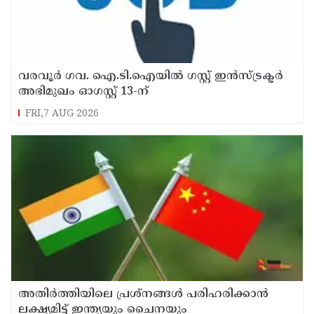
വരവൂർ ഗവ. ഐ.ടി.ഐയിൽ ഗസ്റ്റ് ഇൻസ്ട്രക്ടർ
അഭിമുഖം ഓഗസ്റ്റ് 13-ന്
FRI,7 AUG 2026
അതിർത്തിയിലെ പ്രശ്നങ്ങൾ പരിഹരിക്കാൻ
ലക്ഷ്യമിട്ട് ഇന്ത്യയും ചൈനയും