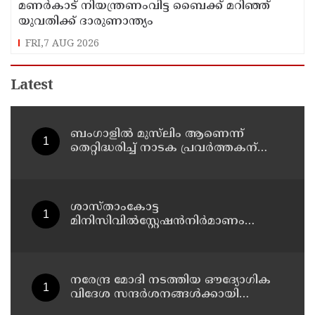
മണർകാട് നിയന്ത്രണംവിട്ട ബൈക്ക് മറിഞ്ഞ്
യുവതിക്ക് ദാരുണാന്ത്യം
FRI,7 AUG 2026
Latest
ബംഗാളിൽ മുസ്‍ലിം ആണെന്ന്
തെറ്റിദ്ധരിച്ച് നാടക പ്രവർത്തകന്
ക്രൂരമർദനം
ശാസ്താംകോട്ട
മിനിസിവില്‍സ്റ്റേഷന്‍നിര്‍മാണം
വേഗത്തിലാക്കും: കൊല്ലം ജില്ലാ
കലക്ടര്‍
നരേന്ദ്ര മോദി നടത്തിയ ഔദ്യോഗിക
വിദേശ സന്ദർശനങ്ങൾക്കായി
ചെലവായത് 557.51 കോടി