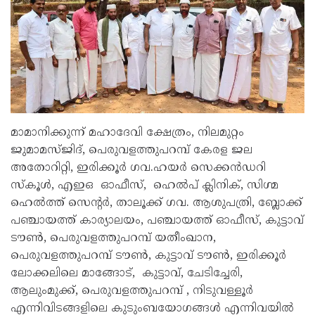
മാമാനിക്കുന്ന് മഹാദേവി ക്ഷേത്രം, നിലമുറ്റം
ജുമാമസ്ജിദ്, പെരുവളത്തുപറമ്പ് കേരള ജല
അതോറിറ്റി, ഇരിക്കൂർ ഗവ.ഹയർ സെക്കൻഡറി
സ്കൂൾ, എഇഒ ഓഫീസ്, ഹെൽപ് ക്ലിനിക്, സിഗ്മ
ഹെൽത്ത് സെൻ്റർ, താലൂക്ക് ഗവ. ആശുപത്രി, ബ്ലോക്ക്
പഞ്ചായത്ത് കാര്യാലയം, പഞ്ചായത്ത് ഓഫീസ്, കുട്ടാവ്
ടൗൺ, പെരുവളത്തുപറമ്പ് യതീംഖാന,
പെരുവളത്തുപറമ്പ് ടൗൺ, കുട്ടാവ് ടൗൺ, ഇരിക്കൂർ
ലോക്കലിലെ മാങ്ങോട്, കുട്ടാവ്, ചേടിച്ചേരി,
ആലുംമുക്ക്, പെരുവളത്തുപറമ്പ് , നിടുവള്ളൂർ
എന്നിവിടങ്ങളിലെ കുടുംബയോഗങ്ങൾ എന്നിവയിൽ