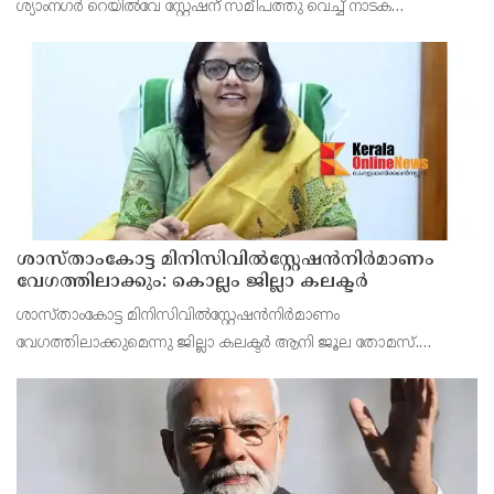
ശ്യാംനഗർ റെയിൽവേ സ്റ്റേഷന് സമീപത്തു വെച്ച് നാടക
പ്രവർത്തകന് ക്രൂരമർദനമേറ്റു. കറുത്ത കുർത്തയും പൈജാമയും
ധരിച്ചിരുന്നത് കണ്ട് മുസ്‍ലിം ആണെന്ന് തെറ്റിദ്
ശാസ്താംകോട്ട മിനിസിവില്‍സ്റ്റേഷന്‍നിര്‍മാണം
വേഗത്തിലാക്കും: കൊല്ലം ജില്ലാ കലക്ടര്‍
ശാസ്താംകോട്ട മിനിസിവില്‍സ്റ്റേഷന്‍നിര്‍മാണം
വേഗത്തിലാക്കുമെന്നു ജില്ലാ കലക്ടര്‍ ആനി ജൂല തോമസ്.
മണ്ഡലത്തില്‍നിന്ന് 100 ദിന കര്‍മപരിപാടിയില്‍ ഉള്‍പ്പെട്ട
വിവിധപദ്ധതികളുടെ നിര്‍മാണപുരോഗതി വിലയിരുത്താന്‍