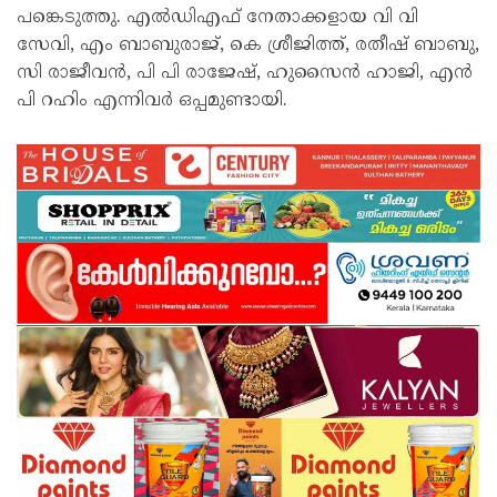
പങ്കെടുത്തു. എൽഡിഎഫ് നേതാക്കളായ വി വി
സേവി, എം ബാബുരാജ്, കെ ശ്രീജിത്ത്, രതീഷ് ബാബു,
സി രാജീവൻ, പി പി രാജേഷ്, ഹുസൈൻ ഹാജി, എൻ
പി റഹിം എന്നിവർ ഒപ്പമുണ്ടായി.