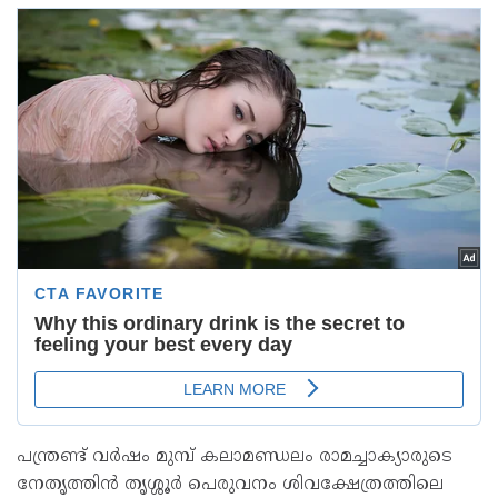
പന്ത്രണ്ട് വർഷം മുമ്പ് കലാമണ്ഡലം രാമച്ചാക്യാരുടെ
നേതൃത്തിൻ തൃശ്ശൂർ പെരുവനം ശിവക്ഷേത്രത്തിലെ