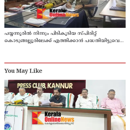
പയ്യന്നൂരിൽ നിന്നും പിടികൂടിയ സ്പിരിറ്റ്
കൊടുങ്ങല്ലൂരിലേക്ക് എത്തിക്കാൻ പദ്ധതിയിട്ടുവെന്ന്
എക്സൈസ് ഡെപ്യൂട്ടി കമ്മിഷണർ
You May Like