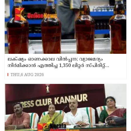
ലക്‌ഷ്യം ഓണക്കാല വിൽപ്പന; വ്യാജമദ്യം
നിർമിക്കാൻ എത്തിച്ച 1,350 ലിറ്റർ സ്പിരിറ്റ്
പിടികൂടി; രണ്ട് പേർ അറസ്റ്റിൽ
THU,6 AUG 2026