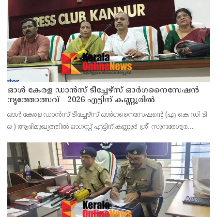
കോട്ടക്കുളങ്ങരയിലെ ഹോളോബ്രിക
ഓൾ കേരള ഡാൻസ് ടീച്ചേഴ്സ് ഓർഗനൈസേഷൻ
നൃത്തോത്സവ് - 2026 എട്ടിന് കണ്ണൂരിൽ
ഓൾ കേരള ഡാൻസ് ടീച്ചേഴ്സ് ഓർഗനൈസേഷൻ്റെ (എ കെ ഡി ടി
ഒ ) ആഭിമുഖ്യത്തിൽ ഓഗസ്റ്റ് എട്ടിന് കണ്ണുർ ശ്രീ സുന്ദരേശ്വര
ക്ഷേത്രത്തിൽ നൃത്തോത്സവ്_2026 സീസൺ 2 നടത്തുമെന്ന്
സംഘാടകർ കണ്ണൂർ പ്രസ് ക്ളബ്ബിൽ വാർത്താ സമ