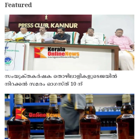
Featured
സംയുക്‌തകർഷക തൊഴിലാളികളുടെജയിൽ
നിറക്കൽ സമരം ഓഗസ്ത് 10 ന്