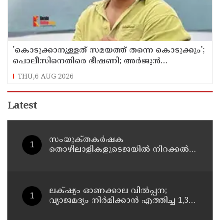
'കൊടുക്കാനുള്ളത് സമയത്ത് തന്നെ കൊടുക്കും';
പൊലീസിനെതിരെ ഭീഷണി; അർജുൻ
ആയങ്കിക്കെതിരെ കേസെടുത്തു
THU,6 AUG 2026
Latest
സംയുക്‌തകർഷക
തൊഴിലാളികളുടെജയിൽ നിറക്കൽ
സമരം ഓഗസ്ത് 10 ന്
ലക്‌ഷ്യം ഓണക്കാല വിൽപ്പന;
വ്യാജമദ്യം നിർമിക്കാൻ എത്തിച്ച 1,350
ലിറ്റർ സ്പിരിറ്റ് പിടികൂടി; രണ്ട് പേർ