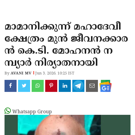
KOZHIKODE
WAYANAD
മാമാനിക്കുന്ന് മഹാദേവീ
KANNUR
ക്ഷേത്രം മുൻ ജീവനക്കാര
KASARAGOD
ൻ കെ.ടി. മോഹനൻ ന
മ്പ്യാർ നിര്യാതനായി
By
AVANI MV
Jun 3, 2026, 10:25 IST
Whatsapp Group