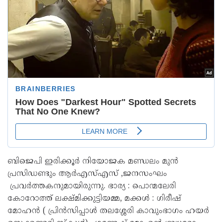
ബിജെപി ഇരിക്കൂർ നിയോജക മണ്ഡലം മുൻ
പ്രസിഡണ്ടും ആർഎസ്എസ് ,ജനസംഘം
പ്രവർത്തകനുമായിരുന്നു. ഭാര്യ : പൊന്മലേരി
കോറോത്ത് ലക്ഷ്മിക്കുട്ടിയമ്മ, മക്കൾ : ഗിരീഷ്
മോഹൻ ( പ്രിൻസിപ്പാൾ തലശ്ശേരി കാവുംഭാഗം ഹയർ