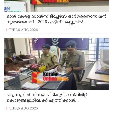
ഓൾ കേരള ഡാൻസ് ടീച്ചേഴ്സ് ഓർഗനൈസേഷൻ
നൃത്തോത്സവ് - 2026 എട്ടിന് കണ്ണൂരിൽ
THU,6 AUG 2026
പയ്യന്നൂരിൽ നിന്നും പിടികൂടിയ സ്പിരിറ്റ്
കൊടുങ്ങല്ലൂരിലേക്ക് എത്തിക്കാൻ
പദ്ധതിയിട്ടുവെന്ന് എക്സൈസ് ഡെപ്യൂട്ടി
THU,6 AUG 2026
കമ്മിഷണർ