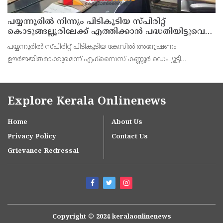
പയ്യന്നൂരിൽ നിന്നും പിടികൂടിയ സ്പിരിറ്റ്
കൊടുങ്ങല്ലൂരിലേക്ക് എത്തിക്കാൻ പദ്ധതിയിട്ടുവെന്ന്
എക്സൈസ് ഡെപ്യൂട്ടി കമ്മിഷണർ
പയ്യന്നൂരിൽ സ്പിരിറ്റ് പിടികൂടിയ കേസിൽ അന്വേഷണം
ഊർജ്ജിതമാക്കുമെന്ന് എക്സൈസ് കണ്ണൂർ ഡെപ്യൂട്ടി
കമ്മീഷണർ ടിഎം ശ്രീനിവാസൻ കണ്ണൂർ എക്സൈസ് അസി.
കമ്മീഷണർ പി. സജിത്ത് കുമാർ എന്നിവർ കണ്ണൂരിൽവാർത്താ
സമ്മേളനത്
Explore Kerala Onlinenews
Home
About Us
Privacy Policy
Contact Us
Grievance Redressal
Copyright © 2024 keralaonlinenews