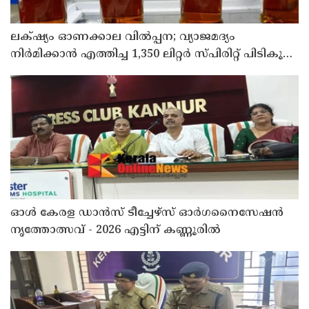
ലക്‌ഷ്യം ഓണക്കാല വിൽപ്പന; വ്യാജമദ്യം
നിർമിക്കാൻ എത്തിച്ച 1,350 ലിറ്റർ സ്പിരിറ്റ് പിടികൂടി;
രണ്ട് പേർ അറസ്റ്റിൽ
ഓൾ കേരള ഡാൻസ് ടീച്ചേഴ്സ് ഓർഗനൈസേഷൻ
നൃത്തോത്സവ് - 2026 എട്ടിന് കണ്ണൂരിൽ