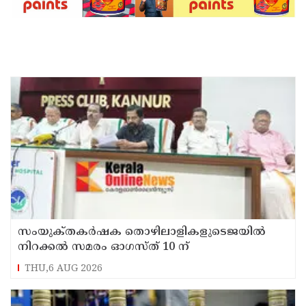
സംയുക്‌തകർഷക തൊഴിലാളികളുടെജയിൽ
നിറക്കൽ സമരം ഓഗസ്ത് 10 ന്
THU,6 AUG 2026