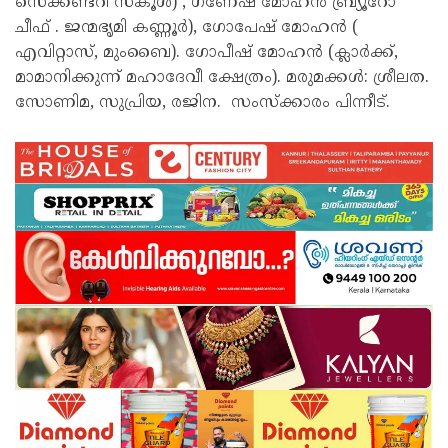
സെക്കണ്ടറി സ്‌കൂൾ) , ഗണേഷ് മോഹൻ ബ്ര്യൂറോ
ചീഫ് . ജന്മഭൃമി കണ്ണൂർ), ഗോപേഷ് മോഹൻ (
എവിറ്റാസ്, മുംബൈ). ഗോപീഷ് മോഹൻ (ക്ലാർക്ക്,
മാമാനിക്കുന്ന് മഹാദേവീ ക്ഷേത്രം). മരുമക്കൾ: ശ്രീലത.
സോണിമ, സുപ്രിയ, രജിന. സംസ്ക്കാരം പിന്നീട്.