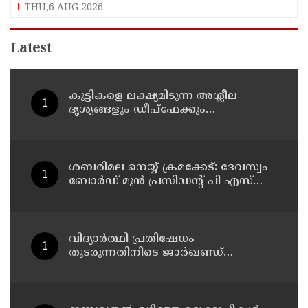
വിതരണത്തിനെതിരെ ഒരുവിഭാഗം താരങ്ങള്‍
THU,6 AUG 2026
Latest
കുട്ടികളെ ലക്ഷ്യമിടുന്ന അശ്ലീല
ദൃശ്യങ്ങളും ഡീപ്ഫേക്കും
പ്രചരിപ്പിക്കുന്നതില്‍ മെറ്റ
കേന്ദ്രത്തോട് മാപ്പ് പറഞ്ഞു
ശബരിമല നെയ്യ് ക്രമക്കേട്: ദേവസ്വം
ബോര്‍ഡ് മുന്‍ പ്രസിഡന്റ് പി എസ്
പ്രശാന്തിനെ പ്രതിയാക്കും: ദേവസ്വം
വിജിലന്‍സ്
വിദ്യാര്‍ത്ഥി പ്രതിഷേധം
തുടരുന്നതിനിടെ ജാര്‍ഖണ്ഡ്
നിയമസഭാ പരിസരത്ത്
നിരോധനാജ്ഞ