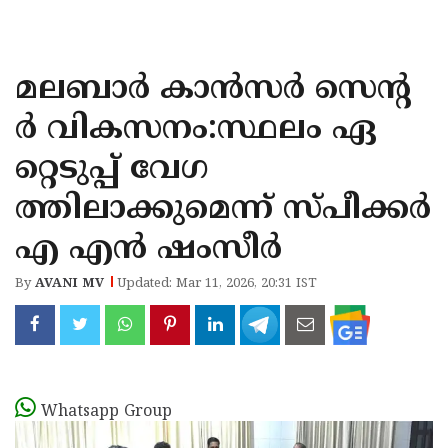
KOZHIKODE
WAYANAD
മലബാർ കാൻസർ സെൻ്റ
KANNUR
ർ വികസനം:സ്ഥലം ഏ
KASARAGOD
റ്റെടുപ്പ് വേഗ
ത്തിലാക്കുമെന്ന് സ്പീക്കർ
എ എൻ ഷംസീർ
By
AVANI MV
Updated: Mar 11, 2026, 20:31 IST
Whatsapp Group