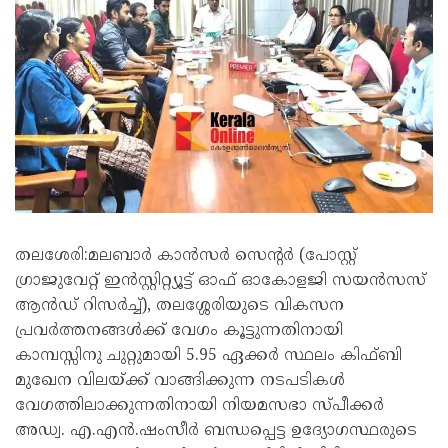
തലശേരി:മലബാർ കാൻസർ സെന്റർ (പോസ്റ്റ്
ഗ്രാജുവേറ്റ് ഇൻസ്റ്റിറ്റ്യൂട്ട് ഓഫ് ഓകോളജി സയൻസസ്
ആൻഡ് റിസർച്ച്), തലശ്ശേരിയുടെ വികസന
പ്രവർത്തനങ്ങൾക്ക് വേഗം കൂട്ടുന്നതിനായി
കാമ്പസ്സിനു ചുറ്റുമായി 5.95 ഏക്കർ സ്ഥലം കിഫ്ബി
മുഖേന വിലയ്ക്ക് വാങ്ങിക്കുന്ന നടപടികൾ
വേഗത്തിലാക്കുന്നതിനായി നിയമസഭാ സ്പീക്കർ
അഡ്വ. എ.എൻ.ഷംസീർ ബന്ധപ്പെട്ട ഉദ്യോഗസ്ഥരുടെ