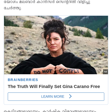
യോഗം മലബാർ കാൻസർ സെന്ററിൽ വിളിച്ചു
ചേർത്തു.
കെട്ടിടങ്ങളുടെയും, കാർഷിക വിഭവങ്ങളുടെയും,