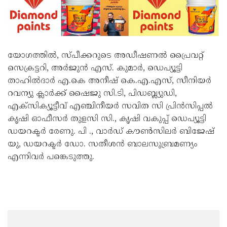
യോഗത്തിൽ, സ്പീക്കറുടെ അഡീഷണൽ പ്രൈവറ്റ്
സെക്രട്ടറി, അർജുൻ എസ്. കുമാർ, ഡെപ്യൂട്ടി
താഹിൽദാർ എ.കെ അനീഷ് കെ.എ.എസ്, സീനിയർ
റവന്യു ക്ലാർക്ക് ഷൈജു സി.ടി, പിഡബ്ല്യുഡി,
എക്സിക്യൂട്ടീവ് എഞ്ചിനീയർ സവിത സി പ്രിൻസിപ്പൽ
കൃഷി ഓഫീസർ തുളസി സി., കൃഷി വകുപ്പ് ഡെപ്യൂട്ടി
ഡയറക്ടർ രേണു. പി ., വാർഡ് കൗൺസിലർ ബിജേഷ്
യു, ഡയറക്ടർ ഡോ. സതീശൻ ബാലസുബ്രമണ്യം
എന്നിവർ പങ്കെടുത്തു.