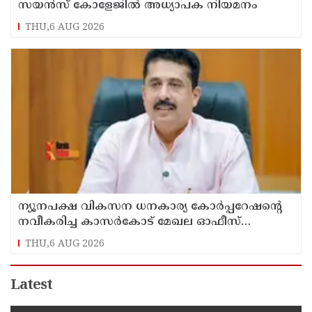
സയൻസ് കോളേജിൽ അധ്യാപക നിയമനം
THU,6 AUG 2026
ന്യൂനപക്ഷ വികസന ധനകാര്യ കോർപ്പറേഷന്റെ
നവീകരിച്ച കാസർകോട് മേഖല ഓഫീസ്
ആഗസ്ത് 10ന് മന്ത്രി എൻ.ഷംസുദ്ദീൻ നാടിന്
THU,6 AUG 2026
സമർപ്പിക്കും
Latest