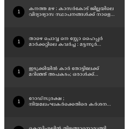
കനത്ത മഴ : കാസർകോട് ജില്ലയിലെ
വിദ്യാഭ്യാസ സ്ഥാപനങ്ങൾക്ക് നാളെ
അവധി
താഴെ ചൊവ്വ നെ സ്റ്റോ ഹൈപ്പർ
മാർക്കറ്റിലെ കവർച്ച : മട്ടന്നൂർ
സ്വദേശിനികളായ നാല് പ്രതികൾ
പിടിയിൽ
ഇടുക്കിയിൽ കാർ തോട്ടിലേക്ക്
മറിഞ്ഞ് അപകടം; ഒരാൾക്ക്
ദാരുണാന്ത്യം
റോഡ്‌സുരക്ഷ ;
നിയമലംഘകർക്കെതിരെ കർശന
നടപടി: കൊല്ലം ജില്ലാ കലക്ടർ
കെസിഎല്ലിൽ തിളങ്ങാനൊരുങ്ങി