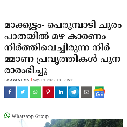
KOZHIKODE
WAYANAD
മാക്കൂട്ടം- പെരുമ്പാടി ചുരം
KANNUR
പാതയിൽ മഴ കാരണം
KASARAGOD
നിർത്തിവെച്ചിരുന്ന നിർ
മ്മാണ പ്രവൃത്തികൾ പുന
രാരംഭിച്ചു
By
AVANI MV
Sep 13, 2025, 10:57 IST
Whatsapp Group