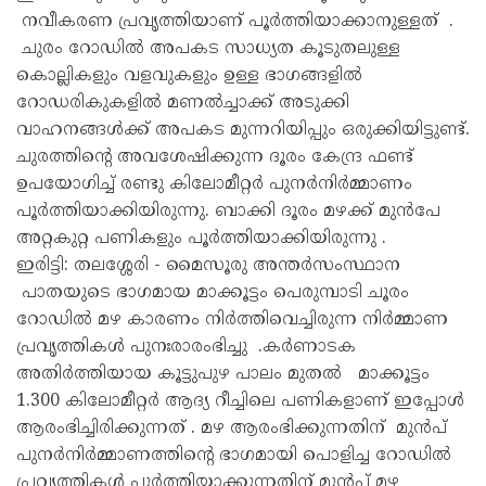
നവീകരണ പ്രവൃത്തിയാണ് പൂർത്തിയാക്കാനുള്ളത് .
ചുരം റോഡിൽ അപകട സാധ്യത കൂടുതലുള്ള
കൊല്ലികളും വളവുകളും ഉള്ള ഭാഗങ്ങളിൽ
റോഡരികുകളിൽ മണൽച്ചാക്ക് അടുക്കി
വാഹനങ്ങൾക്ക് അപകട മുന്നറിയിപ്പും ഒരുക്കിയിട്ടുണ്ട്.
ചുരത്തിന്റെ അവശേഷിക്കുന്ന ദൂരം കേന്ദ്ര ഫണ്ട്
ഉപയോഗിച്ച് രണ്ടു കിലോമീറ്റർ പുനർനിർമ്മാണം
പൂർത്തിയാക്കിയിരുന്നു. ബാക്കി ദൂരം മഴക്ക് മുൻപേ
അറ്റകുറ്റ പണികളും പൂർത്തിയാക്കിയിരുന്നു .
ഇരിട്ടി: തലശ്ശേരി - മൈസൂരു അന്തർസംസ്ഥാന
പാതയുടെ ഭാഗമായ മാക്കൂട്ടം പെരുമ്പാടി ചൂരം
റോഡിൽ മഴ കാരണം നിർത്തിവെച്ചിരുന്ന നിർമ്മാണ
പ്രവൃത്തികൾ പുനഃരാരംഭിച്ചു .കർണാടക
അതിർത്തിയായ കൂട്ടുപുഴ പാലം മുതൽ മാക്കൂട്ടം
1.300 കിലോമീറ്റർ ആദ്യ റീച്ചിലെ പണികളാണ് ഇപ്പോൾ
ആരംഭിച്ചിരിക്കുന്നത് . മഴ ആരംഭിക്കുന്നതിന് മുൻപ്
പുനർനിർമ്മാണത്തിന്റെ ഭാഗമായി പൊളിച്ച റോഡിൽ
പ്രവൃത്തികൾ പൂർത്തിയാക്കുന്നതിന് മുൻപ് മഴ