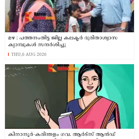
മഴ : പത്തനംതിട്ട ജില്ല കലക്ടർ ദുരിതാശ്വാസ
ക്യാമ്പുകൾ സന്ദർശിച്ചു
THU,6 AUG 2026
കിനാനൂർ-കരിന്തളം ഗവ. ആർട്‌സ് ആൻഡ്