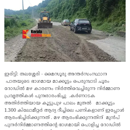
ഇരിട്ടി: തലശ്ശേരി - മൈസൂരു അന്തർസംസ്ഥാന
പാതയുടെ ഭാഗമായ മാക്കൂട്ടം പെരുമ്പാടി ചൂരം
റോഡിൽ മഴ കാരണം നിർത്തിവെച്ചിരുന്ന നിർമ്മാണ
പ്രവൃത്തികൾ പുനഃരാരംഭിച്ചു .കർണാടക
അതിർത്തിയായ കൂട്ടുപുഴ പാലം മുതൽ മാക്കൂട്ടം
1.300 കിലോമീറ്റർ ആദ്യ റീച്ചിലെ പണികളാണ് ഇപ്പോൾ
ആരംഭിച്ചിരിക്കുന്നത് . മഴ ആരംഭിക്കുന്നതിന് മുൻപ്
പുനർനിർമ്മാണത്തിന്റെ ഭാഗമായി പൊളിച്ച റോഡിൽ