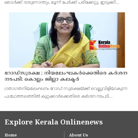
ഒരാൾക്ക് ദാരുണാന്ത്യം. മൂന്ന് പേർക്ക് പരിക്കേറ്റു. ഇടുക്കി
ഏലപ്പാറക്ക് സമീപം നാലാം മൈലിൽ ആണ് അപകടം നടന്നത്.
റോഡ്‌സുരക്ഷ ; നിയമലംഘകർക്കെതിരെ കർശന
നടപടി: കൊല്ലം ജില്ലാ കലക്ടർ
ഗതാഗതനിയമലംഘനം റോഡ് സുരക്ഷയ്ക്ക് വെല്ലുവിളിയാകുന്ന
പശ്ചാത്തലത്തിൽ കുറ്റക്കാർക്കെതിരെ കർശന നടപടി
സ്വീകരിക്കുമെന്ന് ജില്ലാ കലക്ടർ ആനി ജൂല തോമസ് മുന്നറിയിപ്പ്
നൽകി.
Explore Kerala Onlinenews
Home
About Us