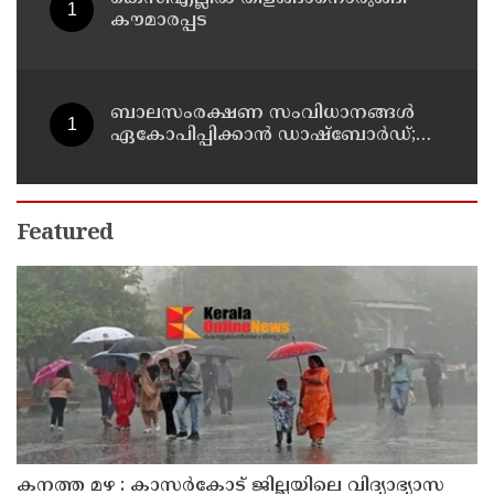
കൗമാരപ്പട
ബാലസംരക്ഷണ സംവിധാനങ്ങൾ
ഏകോപിപ്പിക്കാൻ ഡാഷ്ബോർഡ്;
സംസ്ഥാന ബാലാവകാശ സംരക്ഷണ
കമ്മീഷന്റെ പുതിയ ഡിജിറ്റൽ
സംരംഭം
Featured
കനത്ത മഴ : കാസർകോട് ജില്ലയിലെ വിദ്യാഭ്യാസ