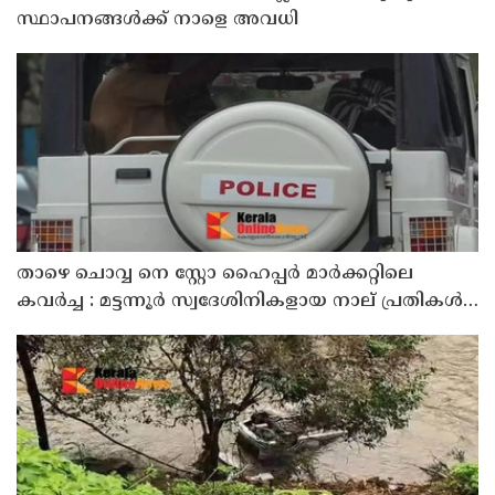
സ്ഥാപനങ്ങൾക്ക് നാളെ അവധി
താഴെ ചൊവ്വ നെ സ്റ്റോ ഹൈപ്പർ മാർക്കറ്റിലെ
കവർച്ച : മട്ടന്നൂർ സ്വദേശിനികളായ നാല് പ്രതികൾ
പിടിയിൽ