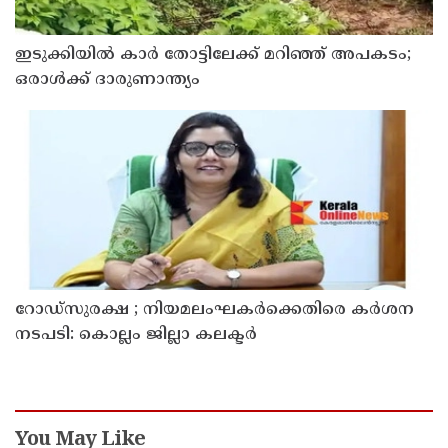
ഇടുക്കിയിൽ കാർ തോട്ടിലേക്ക് മറിഞ്ഞ് അപകടം;
ഒരാൾക്ക് ദാരുണാന്ത്യം
റോഡ്‌സുരക്ഷ ; നിയമലംഘകർക്കെതിരെ കർശന
നടപടി: കൊല്ലം ജില്ലാ കലക്ടർ
You May Like