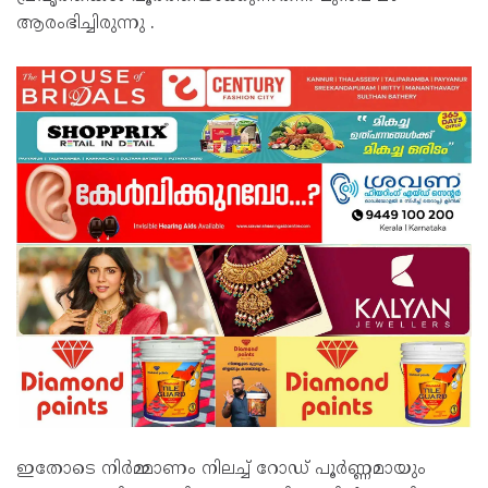
ആരംഭിച്ചിരുന്നു .
ഇതോടെ നിർമ്മാണം നിലച്ച് റോഡ് പൂർണ്ണമായും