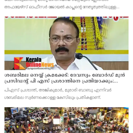
അഫയേഴ്‌സ് ഓഫീസര്‍ ജോയല്‍ കാപ്ലന്റെ നേതൃത്വത്തിലുള്ള
സംഘവുമായി കേന്ദ്ര മന്ത്രി അശ്വിനി വൈഷ്ണവ് നടത്തിയ
കൂടിക്കാഴ്ചയില്‍ ശക്തമായ മുന്നറിയിപ്പാണ് നല്‍കിയ
ശബരിമല നെയ്യ് ക്രമക്കേട്: ദേവസ്വം ബോര്‍ഡ് മുന്‍
പ്രസിഡന്റ് പി എസ് പ്രശാന്തിനെ പ്രതിയാക്കും:
ദേവസ്വം വിജിലന്‍സ്
പിഎസ് പ്രശാന്ത്, അജികുമാര്‍, മുരാരി ബാബു എന്നിവര്‍
ശബരിമല സ്വര്‍ണക്കൊള്ള കേസിലും പ്രതികളാണ്.