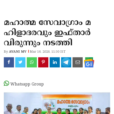
KOZHIKODE
WAYANAD
മഹാത്മ സേവാഗ്രാം മ
KANNUR
ഹിളാദരവും ഇഫ്താർ
KASARAGOD
വിരുന്നും നടത്തി
By
AVANI MV
Mar 16, 2026, 11:50 IST
Whatsapp Group