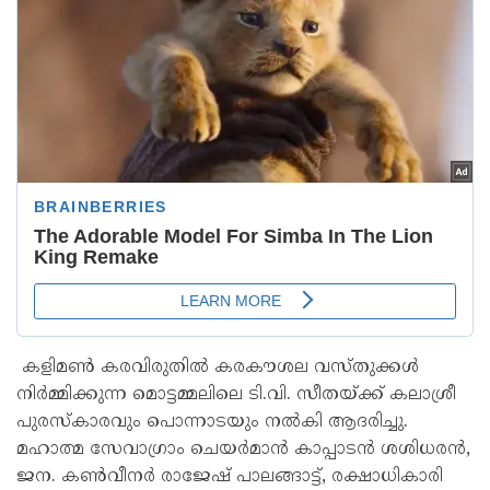
കളിമൺ കരവിരുതിൽ കരകൗശല വസ്തുക്കൾ
നിർമ്മിക്കുന്ന മൊട്ടമ്മലിലെ ടി.വി. സീതയ്ക്ക് കലാശ്രീ
പുരസ്കാരവും പൊന്നാടയും നൽകി ആദരിച്ചു.
മഹാത്മ സേവാഗ്രാം ചെയർമാൻ കാപ്പാടൻ ശശിധരൻ,
ജന. കൺവീനർ രാജേഷ് പാലങ്ങാട്ട്, രക്ഷാധികാരി