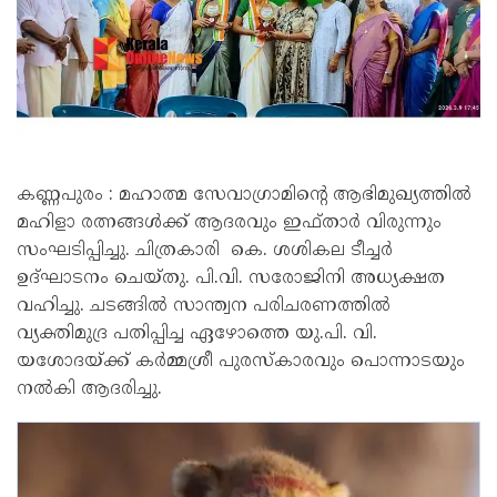
കണ്ണപുരം : മഹാത്മ സേവാഗ്രാമിൻ്റെ ആഭിമുഖ്യത്തിൽ
മഹിളാ രത്നങ്ങൾക്ക് ആദരവും ഇഫ്താർ വിരുന്നും
സംഘടിപ്പിച്ചു. ചിത്രകാരി കെ. ശശികല ടീച്ചർ
ഉദ്ഘാടനം ചെയ്തു. പി.വി. സരോജിനി അധ്യക്ഷത
വഹിച്ചു. ചടങ്ങിൽ സാന്ത്വന പരിചരണത്തിൽ
വ്യക്തിമുദ്ര പതിപ്പിച്ച ഏഴോത്തെ യു.പി. വി.
യശോദയ്ക്ക് കർമ്മശ്രീ പുരസ്കാരവും പൊന്നാടയും
നൽകി ആദരിച്ചു.