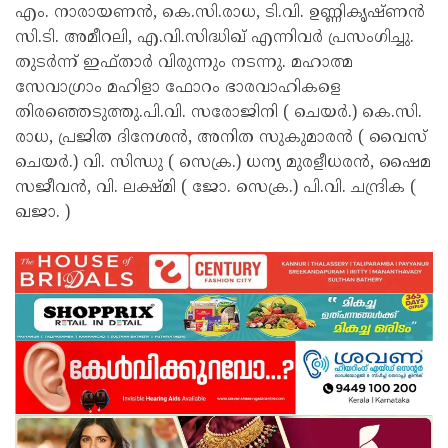
എം. നാരായണൻ, കെ.സി.രാധ, ടി.വി. ഉണ്ണികൃഷ്ണൻ
സി.ടി. അമീറലി, എ.വി.സിദ്ധിഖ് എന്നിവർ പ്രസംഗിച്ചു.
തുടർന്ന് ഇഫ്താർ വിരുന്നും നടന്നു. മഹാത്മ
സേവാഗ്രാം മഹിളാ ഫോറം ഭാരവാഹികളെ
തിരഞ്ഞെടുത്തു.പി.വി. സരോജിനി ( ചെയർ.) കെ.സി.
രാധ, പ്രജിത ദിനേശൻ, അനിത സുകുമാരൻ ( വൈസ്
ചെയർ.) വി. സിന്ധു ( സെക്ര.) ധന്യ മുരളീധരൻ, ഷൈമ
സജീവൻ, വി. ലക്ഷ്മി ( ജോ. സെക്ര.) പി.വി. ചന്ദ്രിക (
ഖജാ. )