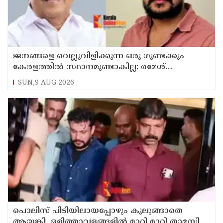
ജനങ്ങളെ വെല്ലുവിളിക്കുന്ന ഒരു ഗുണ്ടക്കും
കേരളത്തില്‍ സ്ഥാനമുണ്ടാകില്ല: രമേശ്
ചെന്നിത്തല
SUN,9 AUG 2026
പൊലിസ് പിടിയിലായപ്പോഴും കുലുങ്ങാതെ
ആയങ്കി, ഒളിത്താവളങ്ങളില്‍ മാറി മാറി താമസിച്ച്