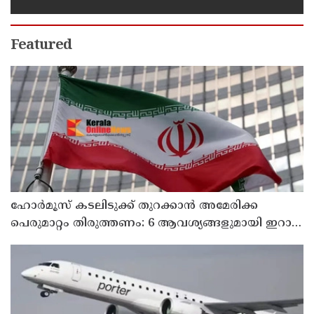
ശിക്ഷ നല്‍കും':എഡിജിപി
Featured
ഹോര്‍മൂസ് കടലിടുക്ക് തുറക്കാന്‍ അമേരിക്ക
പെരുമാറ്റം തിരുത്തണം: 6 ആവശ്യങ്ങളുമായി ഇറാന്‍
ദേശീയ സുരക്ഷാ കൗണ്‍സില്‍