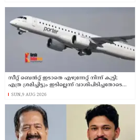
സീറ്റ് ബെല്‍റ്റ് ഇടാതെ എഴുന്നേറ്റ് നിന്ന് കുട്ടി;
എത്ര ശ്രമിച്ചിട്ടും ഇടില്ലെന്ന് വാശിപിടിച്ചതോടെ
വിമാനം റദ്ദാക്കി
SUN,9 AUG 2026