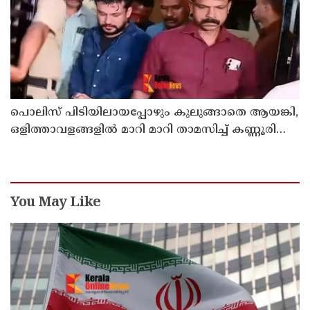
പൊലിസ് പിടിയിലായപ്പോഴും കുലുങ്ങാതെ ആയങ്കി,
ഒളിത്താവളങ്ങളില്‍ മാറി മാറി താമസിച്ച് കണ്ണൂരിലെ
ക്വട്ടേഷന്‍ നേതാവ്
You May Like