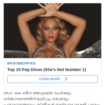
ഡോ. കെ ബീന അധ്യക്ഷത വഹിക്കും .
ഗർഭധാരണത്തിന് മുൻപും ശേഷവും