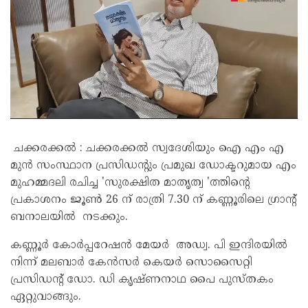
ചക്കരക്കൽ : ചക്കരക്കൽ സ്വദേശിയും ഐ എം എ
മുൻ സംസ്ഥാന പ്രസിഡൻ്റും പ്രമുഖ ഡോക്ടറുമായ എം
മുഹമ്മദലി രചിച്ച 'സുരക്ഷിത മാതൃത്വ 'ത്തിൻ്റെ
പ്രകാശനം ജൂൺ 26 ന് രാത്രി 7.30 ന് കണ്ണൂരിലെ ഗ്രാൻ്റ്
ബനാലയിൽ നടക്കും.
കണ്ണൂർ കോർപ്പറേഷൻ മേയർ അഡ്വ. പി ഇന്ദിരയിൽ
നിന്ന് മലബാർ കേൻസർ കെയർ സൊസൈറ്റി
പ്രസിഡൻ്റ് ഡോ. ഡി കൃഷ്ണനാഥ പൈ പുസ്തകം
ഏറ്റുവാങ്ങും.