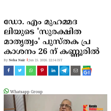
KOZHIKODE
WAYANAD
ഡോ. എം മുഹമ്മദ
KANNUR
ലിയുടെ 'സുരക്ഷിത
KASARAGOD
മാതൃത്വം' പുസ്‌തക പ്ര
കാശനം 26 ന് കണ്ണൂരിൽ
By
Neha Nair
Jun 25, 2026, 22:54 IST
Whatsapp Group