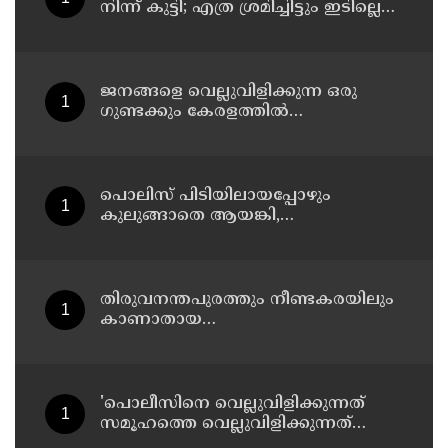
നിന്ന് കുട്ടി; എത്ര ശ്രമിച്ചിട്ടും ഇടില്ലെന്ന്
വാശിപിടിച്ചതോടെ വിമാനം റദ്ദാക്കി
ജനങ്ങളെ വെല്ലുവിളിക്കുന്ന ഒരു
ഗുണ്ടക്കും കേരളത്തില്‍
സ്ഥാനമുണ്ടാകില്ല: രമേശ് ചെന്നിത്തല
പൊലിസ് പിടിയിലായപ്പോഴും
കുലുങ്ങാതെ ആയങ്കി,
ഒളിത്താവളങ്ങളില്‍ മാറി മാറി
താമസിച്ച് കണ്ണൂരിലെ ക്വട്ടേഷന്‍
നേതാവ്
തിരുവനന്തപുരത്തും നീണ്ടകരയിലും
കാണാതായ
മത്സ്യത്തൊഴിലാളികള്‍ക്കായി
തിരച്ചില്‍ പത്താം ദിവസത്തിലേക്ക്
'പൊലീസിനെ വെല്ലുവിളിക്കുന്നത്
സമൂഹത്തെ വെല്ലുവിളിക്കുന്നത്
പോലെ, കുറ്റത്തിന് അനുസരിച്ച്