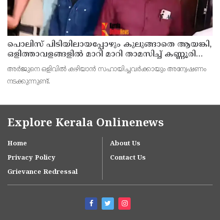
പൊലിസ് പിടിയിലായപ്പോഴും കുലുങ്ങാതെ ആയങ്കി,
ഒളിത്താവളങ്ങളില്‍ മാറി മാറി താമസിച്ച് കണ്ണൂരിലെ
ക്വട്ടേഷന്‍ നേതാവ്
അര്‍ജുനെ ഒളിവില്‍ കഴിയാന്‍ സഹായിച്ചവര്‍ക്കായും അന്വേഷണം
നടക്കുന്നുണ്ട്.
Explore Kerala Onlinenews
Home
About Us
Privacy Policy
Contact Us
Grievance Redressal