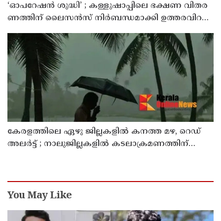
‘ഓ​പ​റേ​ഷ​ൻ ശു​ദ്ധി’ ; ക​ള്ളു​ഷാ​പ്പി​ലെ ഭ​ക്ഷ​ണ വി​ത​ര​
ണ​ത്തി​ന് ലൈ​സ​ൻ​സ് നി​ർ​ബ​ന്ധ​മാ​ക്കി ഉ​ത്ത​ര​വി​റ​
ക്കി എ​ക്​​സൈ​സ്​ വ​കു​പ്പ്​
കേരളത്തിലെ ഏഴു ജില്ലകളിൽ കനത്ത മഴ, റെഡ്
അലർട്ട് ; നാലുജില്ലകളിൽ കടലാക്രമണത്തിന്
സാധ്യത
You May Like