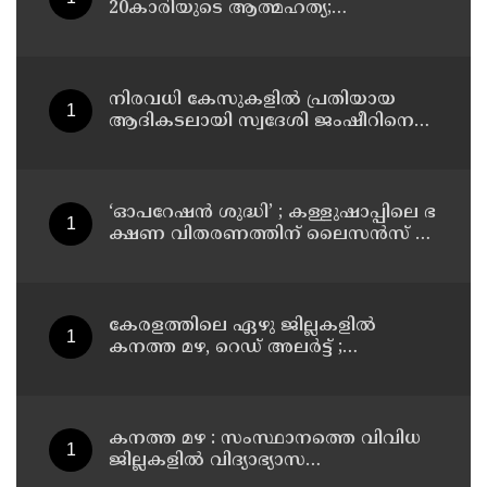
20കാരിയുടെ ആത്മഹത്യ;
ഭർത്താവിനായി ലുക്കൗട്ട് സർക്കുലർ
നിരവധി കേസുകളിൽ പ്രതിയായ
ആദികടലായി സ്വദേശി ജംഷീറിനെ
കാപ്പ ചുമത്തി ജയിലിലടച്ചു
‘ഓ​പ​റേ​ഷ​ൻ ശു​ദ്ധി’ ; ക​ള്ളു​ഷാ​പ്പി​ലെ ഭ​
ക്ഷ​ണ വി​ത​ര​ണ​ത്തി​ന് ലൈ​സ​ൻ​സ് നി​
ർ​ബ​ന്ധ​മാ​ക്കി ഉ​ത്ത​ര​വി​റ​ക്കി എ​ക്​​
സൈ​സ്​ വ​കു​പ്പ്​
കേരളത്തിലെ ഏഴു ജില്ലകളിൽ
കനത്ത മഴ, റെഡ് അലർട്ട് ;
നാലുജില്ലകളിൽ കടലാക്രമണത്തിന്
സാധ്യത
കനത്ത മഴ : സംസ്ഥാനത്തെ വിവിധ
ജില്ലകളിൽ വിദ്യാഭ്യാസ
സ്ഥാപനങ്ങൾക്ക് അവധി