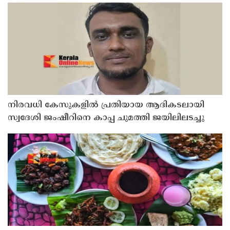
നിരവധി കേസുകളിൽ പ്രതിയായ ആദികടലായി
സ്വദേശി ജംഷീറിനെ കാപ്പ ചുമത്തി ജയിലിലടച്ചു