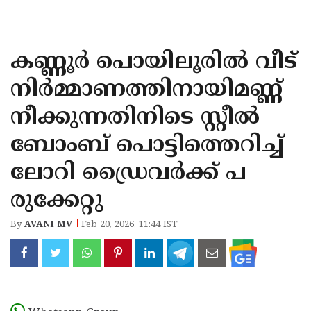
KOZHIKODE
WAYANAD
കണ്ണൂർ പൊയിലൂരിൽ വീട്
KANNUR
നിർമ്മാണത്തിനായിമണ്ണ്
KASARAGOD
നീക്കുന്നതിനിടെ സ്റ്റീൽ
ബോംബ് പൊട്ടിത്തെറിച്ച്
ലോറി ഡ്രൈവർക്ക് പ
രുക്കേറ്റു
By
AVANI MV
Feb 20, 2026, 11:44 IST