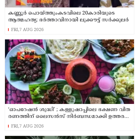
കണ്ണൂർ പൊയ്ത്തുംകടവിലെ 20കാരിയുടെ
ആത്മഹത്യ; ഭർത്താവിനായി ലുക്കൗട്ട് സർക്കുലർ
FRI,7 AUG 2026
‘ഓ​പ​റേ​ഷ​ൻ ശു​ദ്ധി’ ; ക​ള്ളു​ഷാ​പ്പി​ലെ ഭ​ക്ഷ​ണ വി​ത​
ര​ണ​ത്തി​ന് ലൈ​സ​ൻ​സ് നി​ർ​ബ​ന്ധ​മാ​ക്കി ഉ​ത്ത​ര​വി​
റ​ക്കി എ​ക്​​സൈ​സ്​ വ​കു​പ്പ്​
FRI,7 AUG 2026