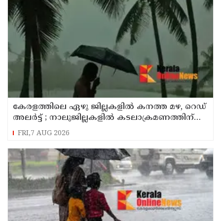
കേരളത്തിലെ ഏഴു ജില്ലകളിൽ കനത്ത മഴ, റെഡ്
അലർട്ട് ; നാലുജില്ലകളിൽ കടലാക്രമണത്തിന്
സാധ്യത
FRI,7 AUG 2026