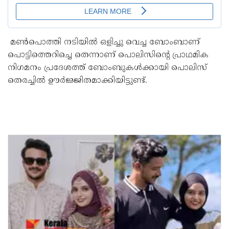
മൺപൊത്തി നടിയിൽ ഒളിച്ചു വെച്ച ബോംബാണ്
പൊട്ടിത്തെറിച്ചെ തെന്നാണ് പൊലിസിൻ്റെ പ്രാഥമിക
നിഗമനം പ്രദേശത്ത് ബോംബുകൾക്കായി പൊലിസ്
തെരച്ചിൽ ഊർജ്ജിതമാക്കിയിട്ടുണ്ട്.