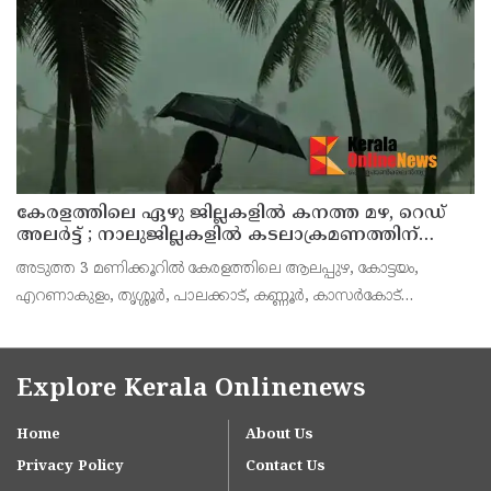
പരിശോധന നടത്താനും ലൈസൻസില്ലാതെ ഭക്ഷണം വിതരണം
ചെയ്യുന്ന സ്ഥാപനങ്
കേരളത്തിലെ ഏഴു ജില്ലകളിൽ കനത്ത മഴ, റെഡ്
അലർട്ട് ; നാലുജില്ലകളിൽ കടലാക്രമണത്തിന്
സാധ്യത
അടുത്ത 3 മണിക്കൂറിൽ കേരളത്തിലെ ആലപ്പുഴ, കോട്ടയം,
എറണാകുളം, തൃശ്ശൂർ, പാലക്കാട്, കണ്ണൂർ, കാസർകോട്
ജില്ലകളിൽ കേന്ദ്ര കാലാവസ്ഥാ വകുപ്പ് റെഡ് അലർട്ട് പ്രഖ്യാപിച്ചു.
ശക്തമായ മഴയ്ക്കും മണിക്കൂറിൽ 50 കി.മീ വ
Explore Kerala Onlinenews
Home
About Us
Privacy Policy
Contact Us