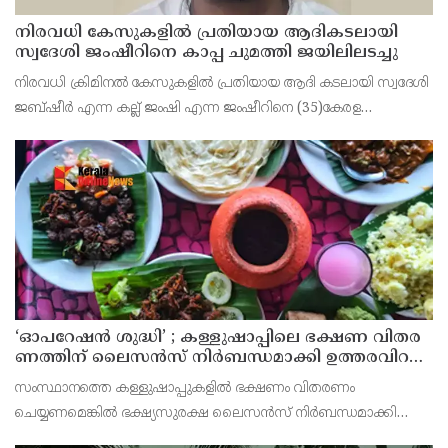
നിരവധി കേസുകളിൽ പ്രതിയായ ആദികടലായി
സ്വദേശി ജംഷീറിനെ കാപ്പ ചുമത്തി ജയിലിലടച്ചു
നിരവധി ക്രിമിനൽ കേസുകളിൽ പ്രതിയായ ആദി കടലായി സ്വദേശി
ജബ്ഷീർ എന്ന കല്ല് ജംഷി എന്ന ജംഷീറിനെ (35)കേരള
സാമൂഹിക വിരുദ്ധ പ്രവർത്തനങ്ങൾ തടയൽ (കാപ്പ) നിയമ പ്രകാരം
കണ്ണൂർ സെൻട്രൽ ജയിലിലടച്ചു.
‘ഓ​പ​റേ​ഷ​ൻ ശു​ദ്ധി’ ; ക​ള്ളു​ഷാ​പ്പി​ലെ ഭ​ക്ഷ​ണ വി​ത​ര​
ണ​ത്തി​ന് ലൈ​സ​ൻ​സ് നി​ർ​ബ​ന്ധ​മാ​ക്കി ഉ​ത്ത​ര​വി​റ​
ക്കി എ​ക്​​സൈ​സ്​ വ​കു​പ്പ്​
സംസ്ഥാനത്തെ കള്ളുഷാപ്പുകളിൽ ഭക്ഷണം വിതരണം
ചെയ്യണമെങ്കിൽ ഭക്ഷ്യസുരക്ഷ ലൈസൻസ് നിർബന്ധമാക്കി
എക്സൈസ് വകുപ്പ് ഉത്തരവിറക്കി. കള്ളുഷാപ്പുകളിൽ