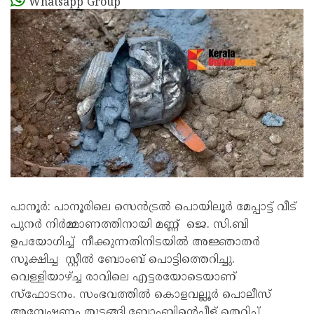
Whatsapp Group
പാനൂർ: പാനൂരിലെ സെൻട്രൽ പൊയിലൂർ മേപ്പാട്ട് വീട്
പുനർ നിർമ്മാണത്തിനായി മണ്ണ് ജെ. സി.ബി
ഉപയോഗിച്ച് നീക്കുന്നതിനിടയിൽ അജ്ഞാതർ
സൂക്ഷിച്ച സ്റ്റീൽ ബോംബ് പൊട്ടിത്തെറിച്ചു.
വെള്ളിയാഴ്ച്ച രാവിലെ എട്ടരയോടെയാണ്
സ്ഫോടനം. സംഭവത്തിൽ കൊളവല്ലൂർ പൊലീസ്
അന്വേഷണം തുടങ്ങി.ബോംബിൻ്റെചീള് തെറിച്ച്