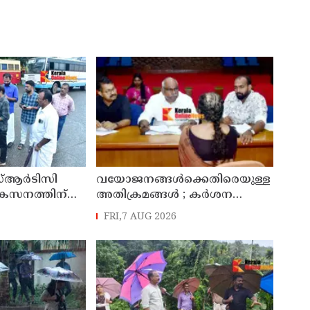
്ആർടിസി
വയോജനങ്ങൾക്കെതിരെയുള്ള
ികസനത്തിന്
അതിക്രമങ്ങൾ ; കർശന
്യാറാക്കി
നടപടി സ്വീകരിക്കുമെന്ന്
FRI,7 AUG 2026
 ടി ഒ മോഹനൻ
കമ്മീഷൻ