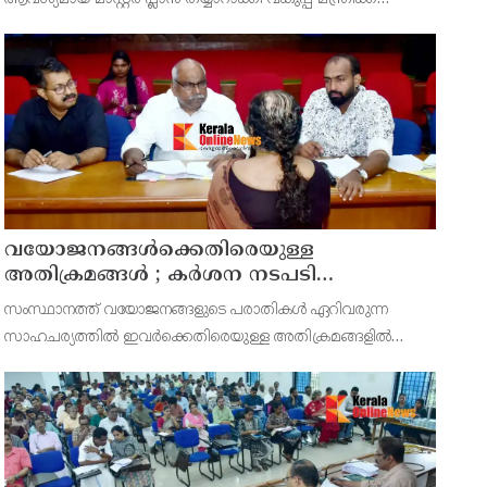
സമർപ്പിക്കുമെന്ന് അഡ്വ.ടി ഒ മോഹനൻ എംഎൽഎ
അറിയിച്ചു. ഡിപ്പോയ്ക്ക് നാല് ഏക്കറിൽ അധികം വരുന്ന
സ്ഥലമുണ്ട്
വയോജനങ്ങൾക്കെതിരെയുള്ള
അതിക്രമങ്ങൾ ; കർശന നടപടി
സ്വീകരിക്കുമെന്ന് കമ്മീഷൻ
സംസ്ഥാനത്ത് വയോജനങ്ങളുടെ പരാതികൾ ഏറിവരുന്ന
സാഹചര്യത്തിൽ ഇവർക്കെതിരെയുള്ള അതിക്രമങ്ങളിൽ
കർശന നടപടി സ്വീകരിക്കുമെന്ന് വയോജന കമ്മീഷൻ
ചെയർമാൻ അഡ്വ. കെ. സോമപ്രസാദ്.