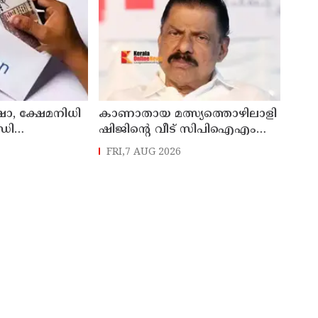
സ്പീക്കർ ഷാനിമോൾ ഉസ്മാൻ
ഷാ, ക്ഷേമനിധി
കാണാതായ മത്സ്യത്തൊഴിലാളി
ഡി
ഷിജിന്റെ വീട് സിപിഐഎം
നൽകും
സംസ്ഥാന സെക്രട്ടറി എം.വി.
FRI,7 AUG 2026
ഗോവിന്ദൻ സന്ദർശിച്ചു