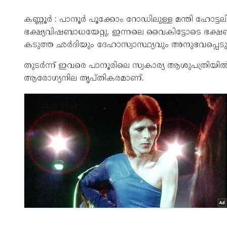
കണ്ണൂർ : പാനൂർ പൂക്കോം റോഡിലുള്ള മന്തി ഹോട്ടലിൽ ന
ഭക്ഷ്യവിഷബാധയേറ്റു. ഇന്നലെ വൈകിട്ടോടെ ഭക്ഷണ
കടുത്ത ഛർദിയും ദേഹാസ്വാസ്ഥ്യവും അനുഭവപ്പെട
തുടർന്ന് ഇവരെ പാനൂരിലെ സ്വകാര്യ ആശുപത്രിയിൽ പ്
ആരോഗ്യനില തൃപ്തികരമാണ്.