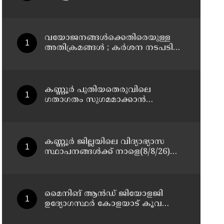
മാസ്റ്റർ പ്ലാൻ തയ്യാറാക്കി
സമർപ്പിക്കും : ടി ഒ മോഹനൻ എം
എൽ എ
വയോജനങ്ങൾക്കെതിരെയുള്ള
അതിക്രമങ്ങൾ ; കർശന നടപടി
സ്വീകരിക്കുമെന്ന് കമ്മീഷൻ
കണ്ണൂർ പുതിയതെരുവിലെ
ഗതാഗതം സുഗമമാക്കാന്‍
നടപടികള്‍ സ്വീകരിക്കും
കണ്ണൂർ ജില്ലയിലെ വിദ്യാഭ്യാസ
സ്ഥാപനങ്ങള്‍ക്ക് നാളെ(8/8/26)
അവധി പ്രഖ്യാപിച്ചു
മൈനിങ് ആൻഡ്​ ജിയോളജി
ഉദ്യോഗസ്ഥർ കോളയാട് കൂവ
ഉന്നതി സന്ദർശിച്ചു