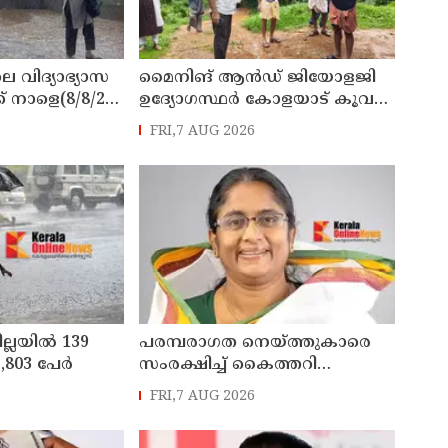
െ വിദ്യാഭ്യാസ
മൈനിങ് ആൻഡ്​ ജിയോളജി
് നാളെ(8/8/26)
ഉദ്യോഗസ്ഥർ കോളയാട് കൂവ
്ചു
ഉന്നതി സന്ദർശിച്ചു
FRI,7 AUG 2026
ില്ലയിൽ 139
പരമ്പരാഗത നെയ്ത്തുകാരെ
803 പേര്‍
സംരക്ഷിച്ച് കൈത്തറി
മേഖലയുടെ
FRI,7 AUG 2026
ആധുനികവത്കരണം
സാധ്യമാക്കും: ഡെപ്യൂട്ടി