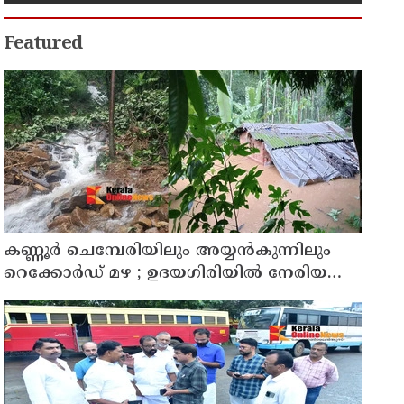
Featured
കണ്ണൂർ ചെമ്പേരിയിലും അയ്യൻകുന്നിലും
റെക്കോർഡ് മഴ ; ഉദയഗിരിയിൽ നേരിയ
ഉരുൾപൊട്ടൽ; 13 പേരെ ക്യാമ്പിലേക്ക് മാറ്റി