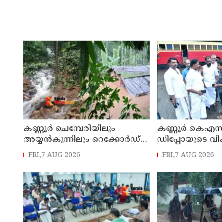
കണ്ണൂർ ചെമ്പേരിയിലും
കണ്ണൂർ കെഎസ
അയ്യൻകുന്നിലും റെക്കോർഡ്
ഡിപ്പോയുടെ വ
മഴ ; ഉദയഗിരിയിൽ നേരിയ
മാസ്റ്റർ പ്ലാൻ തയ
FRI,7 AUG 2026
FRI,7 AUG 2026
ഉരുൾപൊട്ടൽ; 13 പേരെ
സമർപ്പിക്കും :
ക്യാമ്പിലേക്ക് മാറ്റി
എം എൽ എ