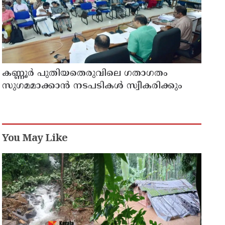
കണ്ണൂർ പുതിയതെരുവിലെ ഗതാഗതം
സുഗമമാക്കാന്‍ നടപടികള്‍ സ്വീകരിക്കും
You May Like