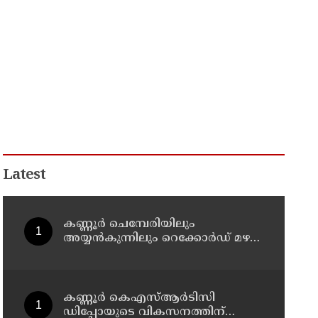
Latest
കണ്ണൂർ ചെമ്പേരിയിലും
അയ്യൻകുന്നിലും റെക്കോർഡ് മഴ ;
ഉദയഗിരിയിൽ നേരിയ
ഉരുൾപൊട്ടൽ; 13 പേരെ
ക്യാമ്പിലേക്ക് മാറ്റി
കണ്ണൂർ കെഎസ്ആർടിസി
ഡിപ്പോയുടെ വികസനത്തിന്