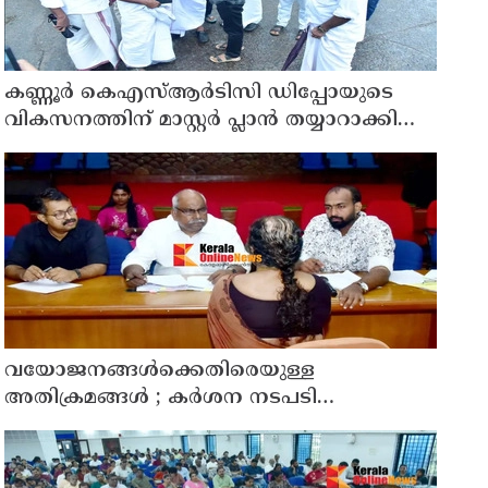
കണ്ണൂർ കെഎസ്ആർടിസി ഡിപ്പോയുടെ
വികസനത്തിന് മാസ്റ്റർ പ്ലാൻ തയ്യാറാക്കി
സമർപ്പിക്കും : ടി ഒ മോഹനൻ എം എൽ എ
വയോജനങ്ങൾക്കെതിരെയുള്ള
അതിക്രമങ്ങൾ ; കർശന നടപടി
സ്വീകരിക്കുമെന്ന് കമ്മീഷൻ