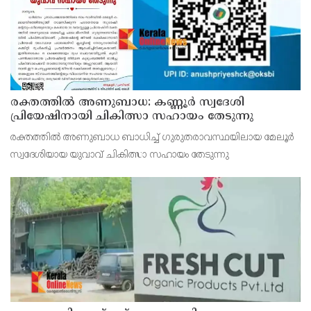
രക്തത്തിൽ അണുബാധ: കണ്ണൂർ സ്വദേശി
പ്രിയേഷിനായി ചികിത്സാ സഹായം തേടുന്നു
രക്തത്തിൽ അണുബാധ ബാധിച്ച് ഗുരുതരാവസ്ഥയിലായ മേലൂർ
സ്വദേശിയായ യുവാവ് ചികിത്സാ സഹായം തേടുന്നു