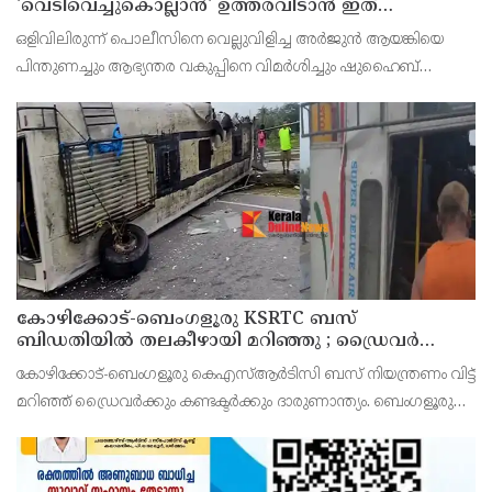
'വെടിവെച്ചുകൊല്ലാന്‍' ഉത്തരവിടാന്‍ ഇത്
സംഘപരിവാറിൻ്റെ ബുള്‍ഡോസര്‍ ഭരണമുള്ള
ഒളിവിലിരുന്ന് പൊലീസിനെ വെല്ലുവിളിച്ച അര്‍ജുന്‍ ആയങ്കിയെ
യുപിയോ ബിഹാറോ അല്ല ; അര്‍ജുന്‍ ആയങ്കിയെ
പിന്തുണച്ചും ആഭ്യന്തര വകുപ്പിനെ വിമര്‍ശിച്ചും ഷുഹൈബ്
പിന്തുണച്ച് ആകാശ് തില്ലങ്കേരി
വധക്കേസ് പ്രതി ആകാശ് തില്ലങ്കേരി. അര്‍ജുന്‍ ആയങ്കി
പൊലീസിനെ പരസ്യമായി അവഹേളിക്കുകയും വെല്ല
കോഴിക്കോട്-ബെംഗളൂരു KSRTC ബസ്
ബിഡതിയിൽ തലകീഴായി മറിഞ്ഞു ; ഡ്രെെവർക്കും
കണ്ടക്ടർക്കും ദാരുണാന്ത്യം, നിരവധി യാത്രക്കാർക്ക്
കോഴിക്കോട്-ബെംഗളൂരു കെഎസ്ആര്‍ടിസി ബസ് നിയന്ത്രണം വിട്ട്
പരിക്ക്
മറിഞ്ഞ് ഡ്രൈവര്‍ക്കും കണ്ടക്ടര്‍ക്കും ദാരുണാന്ത്യം. ബെംഗളൂരു
രാമനഗര ബിഡതിയില്‍ രാവിലെ 6.40നായിരുന്നു അപകടം.
നിയന്ത്രണം വിട്ട ബസ് സൂചനാ ബോര്‍ഡില