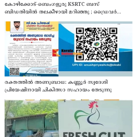
കോഴിക്കോട്-ബെംഗളൂരു KSRTC ബസ്
ബിഡതിയിൽ തലകീഴായി മറിഞ്ഞു ; ഡ്രെെവർക്കും
കണ്ടക്ടർക്കും ദാരുണാന്ത്യം, നിരവധി യാത്രക്കാർക്ക്
പരിക്ക്
രക്തത്തിൽ അണുബാധ: കണ്ണൂർ സ്വദേശി
പ്രിയേഷിനായി ചികിത്സാ സഹായം തേടുന്നു