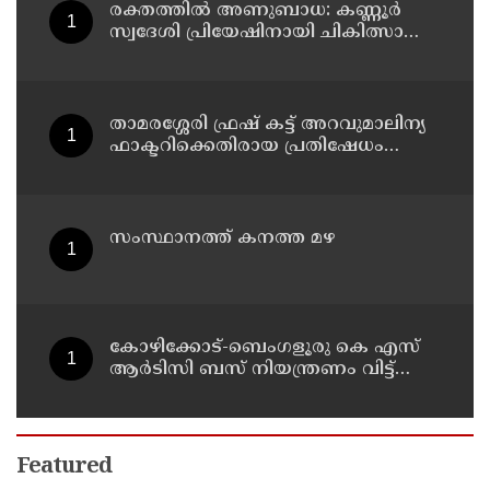
രക്തത്തിൽ അണുബാധ: കണ്ണൂർ
സ്വദേശി പ്രിയേഷിനായി ചികിത്സാ
സഹായം തേടുന്നു
താമരശ്ശേരി ഫ്രഷ് കട്ട് അറവുമാലിന്യ
ഫാക്ടറിക്കെതിരായ പ്രതിഷേധം
ഇന്നും തുടരും
സംസ്ഥാനത്ത് കനത്ത മഴ
കോഴിക്കോട്-ബെംഗളൂരു കെ എസ്
ആര്‍ടിസി ബസ് നിയന്ത്രണം വിട്ട്
തലകീഴായി മറിഞ്ഞു; ഡ്രൈവര്‍ക്കും
കണ്ടക്ടര്‍ക്കും ദാരുണാന്ത്യം
Featured