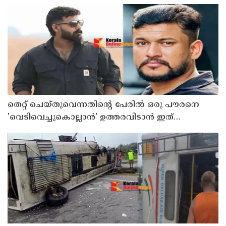
തെറ്റ് ചെയ്തുവെന്നതിന്റെ പേരില്‍ ഒരു പൗരനെ
'വെടിവെച്ചുകൊല്ലാന്‍' ഉത്തരവിടാന്‍ ഇത്
സംഘപരിവാറിൻ്റെ ബുള്‍ഡോസര്‍ ഭരണമുള്ള
യുപിയോ ബിഹാറോ അല്ല ; അര്‍ജുന്‍ ആയങ്കിയെ
പിന്തുണച്ച് ആകാശ് തില്ലങ്കേരി