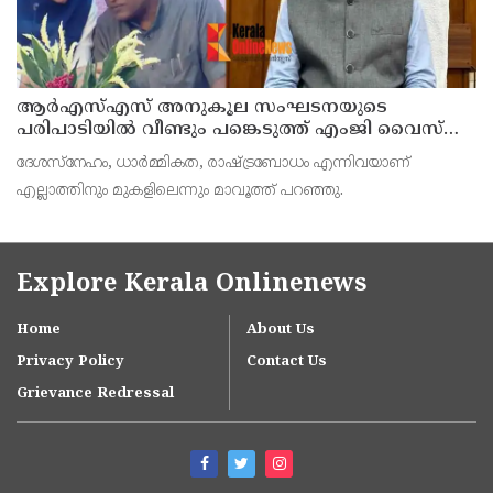
ആര്‍എസ്എസ് അനുകൂല സംഘടനയുടെ
പരിപാടിയില്‍ വീണ്ടും പങ്കെടുത്ത് എംജി വൈസ്
ചാന്‍സലര്‍ ഡോ. ഡി മാവൂത്ത്
ദേശസ്നേഹം, ധാര്‍മ്മികത, രാഷ്ട്രബോധം എന്നിവയാണ്
എല്ലാത്തിനും മുകളിലെന്നും മാവൂത്ത് പറഞ്ഞു.
Explore Kerala Onlinenews
Home
About Us
Privacy Policy
Contact Us
Grievance Redressal