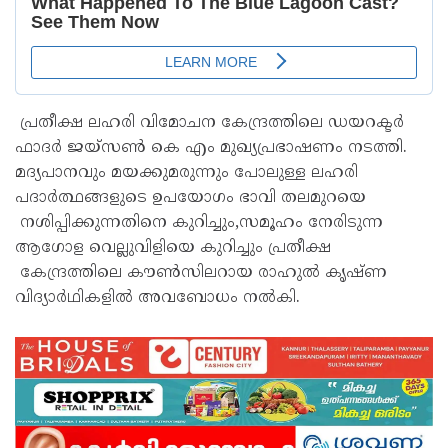
പ്രതീക്ഷ ലഹരി വിമോചന കേന്ദ്രത്തിലെ ഡയറക്ടർ
ഫാദർ ജയ്സൺ കെ എം മുഖ്യപ്രഭാഷണം നടത്തി.
മദ്യപാനവും മയക്കുമരുന്നും പോലുള്ള ലഹരി
പദാർത്ഥങ്ങളുടെ ഉപയോഗം ഭാവി തലമുറയെ
നശിപ്പിക്കുന്നതിനെ കുറിച്ചും,സമൂഹം നേരിടുന്ന
ആഗോള വെല്ലുവിളിയെ കുറിച്ചും പ്രതീക്ഷ
കേന്ദ്രത്തിലെ കൗൺസിലറായ രാഹുൽ കൃഷ്ണ
വിദ്യാർഥികളിൽ അവബോധം നൽകി.