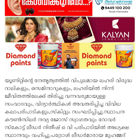
യൂണിറ്റിന്റെ നേതൃത്വത്തിൽ വിപുലമായ ലഹരി വിരുദ്ധ
റാലികളും, സെമിനാറുകളും, ലഹരിയിൽ നിന്ന്
ജീവിതത്തിലേക്ക് തിരിച്ചു വന്നവരുമായുള്ള
സംവാദവും, വിദ്യാർത്ഥികൾ അവതരിപ്പിച്ച വിവിധ
കലാപരിപാടികളും,സ്കിറ്റും സംഘടിപ്പിച്ചു.സ്ഥാപന
കൗൺസിലർ നവ്യ ജോസ് സ്വാഗതവും റോവർ
സ്കോട്ട് ലീഡർ നിതീഷ് ഒ വി പരിപാടിയിൽ അധ്യക്ഷ
സ്ഥാനവും വഹിച്ചു.പട്രോൾ ലീഡർമാരായ മുഹമ്മദ്