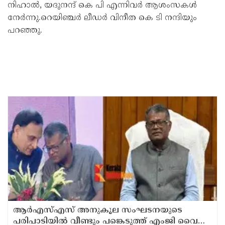
നിഹാൽ, യദുനന്ദ് കെ പി എന്നിവർ ആശംസകൾ
നേർന്നു.റെയിഞ്ചർ ലീഡർ വിനീത കെ ടി നന്ദിയും
പറഞ്ഞു.
ആര്‍എസ്എസ് അനുകൂല സംഘടനയുടെ
പരിപാടിയില്‍ വീണ്ടും പങ്കെടുത്ത് എംജി വൈസ്