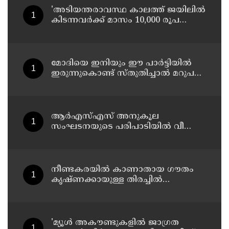
'അടിയന്തരാവസ്ഥ കാലത്ത് ജയിലില്‍
കിടന്നവര്‍ക്ക് മാസം 10,000 രൂപ
പെന്‍ഷന്‍'; പ്രഖ്യാപനവുമായി
ബംഗാള്‍ സര്‍ക്കാര്‍
മോദിയെ ഇനിയും ഈ പാര്‍ട്ടിയില്‍
ഇരുന്നുകൊണ്ട് സ്തുതിച്ചാല്‍ മറുപടി
നല്‍കാന്‍ അറിയാത്തവരാണ് യൂത്ത്
കോണ്‍ഗ്രസുകാര്‍ എന്ന് കരുതേണ്ട ;
ശശി തരൂരിനെതിരെ യൂത്ത്
കോണ്‍ഗ്രസ് നേതാവ്
ആര്‍എസ്എസ് അനുകൂല
സംഘടനയുടെ പരിപാടിയില്‍ വീണ്ടും
പങ്കെടുത്ത് എംജി വൈസ് ചാന്‍സലര്‍
ഡോ. ഡി മാവൂത്ത്
നീണ്ടകരയില്‍ കാണാതായ ഗൗതം
കൃഷ്ണക്കായുള്ള തിരച്ചില്‍
പുനരാരംഭിച്ചു; നേവിയുടെ
ഐഎന്‍എസ് കല്‍പ്പേനി തീരത്ത്
'മ്യൂള്‍ അകൗണ്ടുകളില്‍ ജാഗ്രത