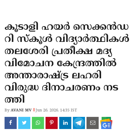
KOZHIKODE
WAYANAD
കൂടാളി ഹയർ സെക്കൻഡ
KANNUR
റി സ്‌കൂൾ വിദ്യാർത്ഥികൾ
KASARAGOD
തലശേരി പ്രതീക്ഷ മദ്യ
വിമോചന കേന്ദ്രത്തിൽ
അന്താരാഷ്ട്ര ലഹരി
വിരുദ്ധ ദിനാചരണം നട
ത്തി ​​​​​​​
By
AVANI MV
Jun 26, 2026, 14:35 IST