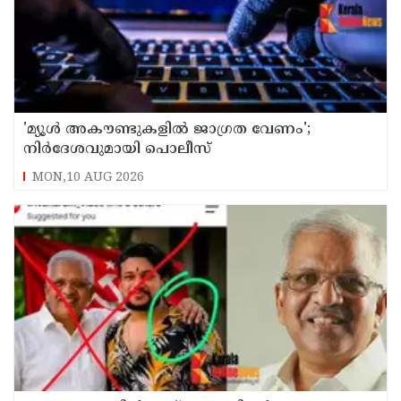
'മ്യൂള്‍ അകൗണ്ടുകളില്‍ ജാഗ്രത വേണം';
നിര്‍ദേശവുമായി പൊലീസ്
MON,10 AUG 2026