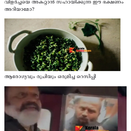
വിളർച്ചയെ അകറ്റാൻ സഹായിക്കുന്ന ഈ ഭക്ഷണം
അറിയാമോ?
ആരോഗ്യവും രുചിയും ഒരുമിച്ച റെസിപ്പി