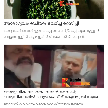
ആരോഗ്യവും രുചിയും ഒരുമിച്ച റെസിപ്പി
ചേരുവകൾ മത്തൻ ഇല- 1 കപ്പ് തേങ്ങ- 1/2 കപ്പ് ചുവന്നുള്ളി- 3
വെളുത്തുള്ളി- 3 പച്ചമുളക്- 2 ജീരകം- 1/2 ടീസ്പൂൺ
മഞ്ഞൾപ്പൊടി- 1/2 ടീസ്പൂൺ ഉപ്പ്- ആവശ്യത്തിന് ഉപ്പ്-
ആവശ്യത്തിന് വെളിച്ചെണ്ണ- ആവശ്യത്തിന് കടുക്
ഔദ്യോഗിക വാഹനം വരാന്‍ വൈകി;
ഓട്ടോറിക്ഷയില്‍ യാത്ര ചെയ്ത് കേന്ദ്രമന്ത്രി സുരേഷ്
ഗോപി
ഔദ്യോഗിക വാഹനം വരാന്‍ വൈകിയതിനെ തുടര്‍ന്ന്