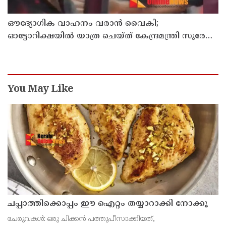
ഔദ്യോഗിക വാഹനം വരാന്‍ വൈകി;
ഓട്ടോറിക്ഷയില്‍ യാത്ര ചെയ്ത് കേന്ദ്രമന്ത്രി സുരേഷ്
ഗോപി
You May Like
ചപ്പാത്തിക്കൊപ്പം ഈ ഐറ്റം തയ്യാറാക്കി നോക്കൂ
ചേരുവകൾ: ഒരു ചിക്കൻ പത്തുപീസാക്കിയത്,