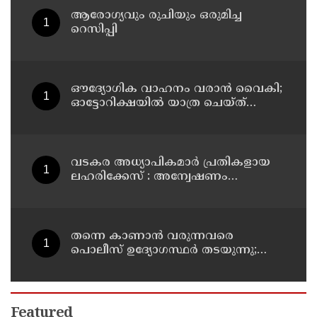
ആരോഗ്യവും രുചിയും ഒരുമിച്ച
റെസിപ്പി
ഔദ്യോഗിക വാഹനം വരാന്‍ വൈകി;
ഓട്ടോറിക്ഷയില്‍ യാത്ര ചെയ്ത്
കേന്ദ്രമന്ത്രി സുരേഷ് ഗോപി
വടകര അധ്യാപികമാര്‍ പ്രതികളായ
ലഹരിക്കേസ് : അന്വേഷണം
സംസ്ഥാനത്തിന് പുറത്തേയ്ക്ക്
തന്നെ കാണാൻ വരുന്നവരെ
പൊലീസ് ഉദ‍്യോഗസ്ഥർ തടയുന്നു;
സംഭാജിനഗറിലെ വീട്ടിൽ തന്‍റെ
സുരക്ഷയ്ക്കായി നിയോഗിച്ച
ഉദ‍്യോഗ‍്യസ്ഥർക്കെതിരേ കോക്‌റോച്ച്
ജനതാ പാർട്ടി സ്ഥാപകൻ അഭിജീത്
Featured