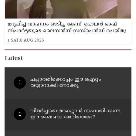
മദ്യപിച്ച് വാഹനം ഓടിച്ച കേസ്: ഹെലൻ ഓഫ്
സ്പാർട്ടയുടെ ലൈസൻസ് സസ്പെൻഡ് ചെയ്തു
SAT,8 AUG 2026
Latest
ചപ്പാത്തിക്കൊപ്പം ഈ ഐറ്റം
തയ്യാറാക്കി നോക്കൂ
വിളർച്ചയെ അകറ്റാൻ സഹായിക്കുന്ന
ഈ ഭക്ഷണം അറിയാമോ?