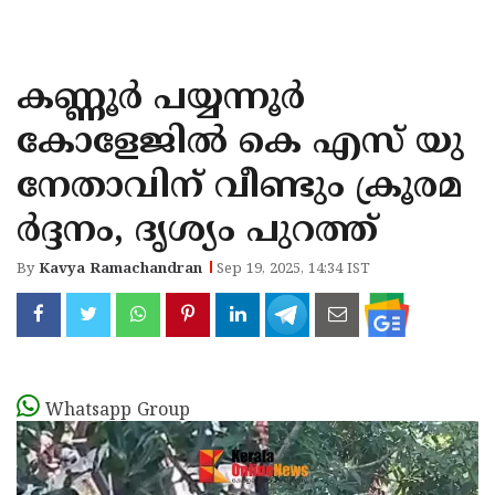
KOZHIKODE
WAYANAD
കണ്ണൂർ പയ്യന്നൂർ
KANNUR
കോളേജിൽ കെ എസ് യു
KASARAGOD
നേതാവിന് വീണ്ടും ക്രൂരമ
ർദ്ദനം, ദൃശ്യം പുറത്ത്
By
Kavya Ramachandran
Sep 19, 2025, 14:34 IST
Whatsapp Group