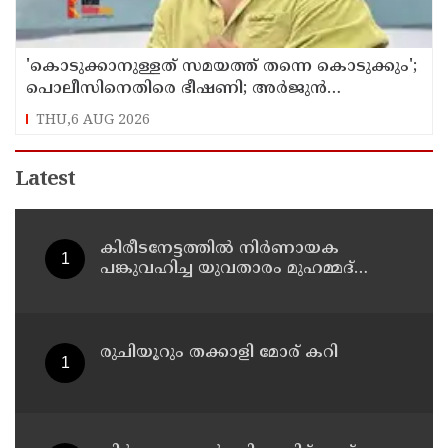
'കൊടുക്കാനുള്ളത് സമയത്ത് തന്നെ കൊടുക്കും';
പൊലീസിനെതിരെ ഭീഷണി; അർജുൻ
ആയങ്കിക്കെതിരെ കേസെടുത്തു
THU,6 AUG 2026
Latest
കിരീടനേട്ടത്തില്‍ നിര്‍ണായക
പങ്കുവഹിച്ച യുവതാരം മുഹമ്മദ്
സിനാനെ തിരികെയെത്തിച്ച് കണ്ണൂര്‍
വാരിയേഴ്സ് എഫ്സി
രുചിയൂറും തക്കാളി മോര് കറി