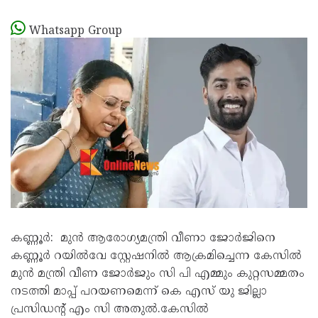
Whatsapp Group
കണ്ണൂർ: മുന്‍ ആരോഗ്യമന്ത്രി വീണാ ജോര്‍ജിനെ
കണ്ണൂർ റയിൽവേ സ്റ്റേഷനിൽ ആക്രമിച്ചെന്ന കേസില്‍
മുൻ മന്ത്രി വീണ ജോർജും സി പി എമ്മും കുറ്റസമ്മതം
നടത്തി മാപ്പ് പറയണമെന്ന് കെ എസ് യു ജില്ലാ
പ്രസിഡന്റ്‌ എം സി അതുൽ.കേസില്‍