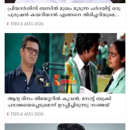
പ്രിയദർശിനി ബസിൽ മുഖം മൂടുന്ന പർദയിട്ട് ഒരു
പുരുഷൻ കയറിയാൽ എങ്ങനെ തിരിച്ചറിയുമെന്ന്
എംഎൻ കാരശ്ശേരി
THU,6 AUG 2026
ആദ്യ ദിനം തിയേറ്ററില്‍ കൂവല്‍, നോട്ട് ബുക്ക്
പരാജയെപ്പെടുമെന്ന് ഉറപ്പിച്ചിരുന്നു; സഞ്ജയ്
THU,6 AUG 2026