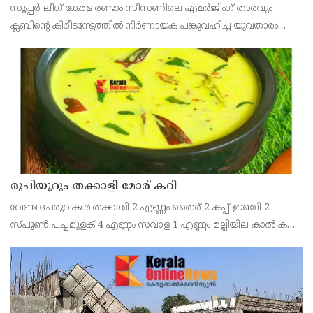
കണ്ണൂര്‍ വാരിയേഴ്സ് എഫ്സി
സൂപ്പര്‍ ലീഗ് കേരള രണ്ടാം സീസണിലെ എമര്‍ജിംഗ് താരവും
ക്ലബിന്റെ കിരീടനേട്ടത്തില്‍ നിര്‍ണായക പങ്കുവഹിച്ച യുവതാരം
മുഹമ്മദ് സിനാനെ തിരികെയെത്തിച്ച് കണ്ണൂര്‍ വാരിയേഴ്സ്
എഫ്സി. സൂപ്പര്‍ ലീഗ് കിരീട നേട്ടത്തി
രുചിയൂറും തക്കാളി മോര് കറി
വേണ്ട ചേരുവകൾ തക്കാളി 2 എണ്ണം തൈര് 2 കപ്പ് ഇഞ്ചി 2
സ്പൂൺ പച്ചമുളക് 4 എണ്ണം സവാള 1 എണ്ണം മല്ലിയില കാൽ കപ്പ്
എണ്ണ 2 സ്പൂൺ കടുക് 1 സ്പൂൺ ചുവന്ന മുളക് 2 എണ്ണം
കറിവേപ്പില 2 തണ്ട് തയ്യാറാക്കുന്ന വിധം തക്കാ