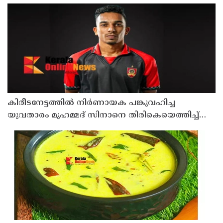
കിരീടനേട്ടത്തില്‍ നിര്‍ണായക പങ്കുവഹിച്ച
യുവതാരം മുഹമ്മദ് സിനാനെ തിരികെയെത്തിച്ച്
കണ്ണൂര്‍ വാരിയേഴ്സ് എഫ്സി