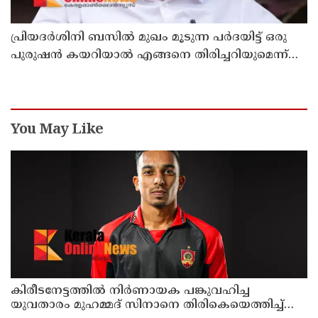
പ്രിയദർശിനി ബസിൽ മുഖം മൂടുന്ന പർദയിട്ട് ഒരു
പുരുഷൻ കയറിയാൽ എങ്ങനെ തിരിച്ചറിയുമെന്ന്
എംഎൻ കാരശ്ശേരി
You May Like
കിരീടനേട്ടത്തില്‍ നിര്‍ണായക പങ്കുവഹിച്ച
യുവതാരം മുഹമ്മദ് സിനാനെ തിരികെയെത്തിച്ച്