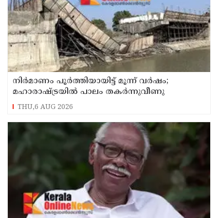
നിർമാണം പൂർത്തിയായിട്ട് മൂന്ന് വർഷം;
മഹാരാഷ്ട്രയിൽ പാലം തകർന്നുവീണു
THU,6 AUG 2026