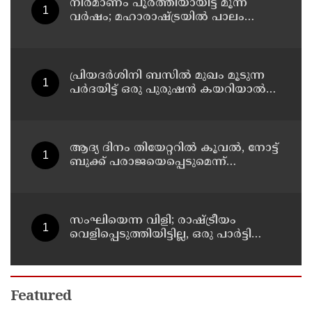
നിർമാണം പൂർത്തിയായിട്ട് മൂന്ന്
വർഷം; മഹാരാഷ്ട്രയിൽ പാലം
തകർന്നുവീണു
പ്രിയദർശിനി ബസിൽ മുഖം മൂടുന്ന
പർദയിട്ട് ഒരു പുരുഷൻ കയറിയാൽ
എങ്ങനെ തിരിച്ചറിയുമെന്ന് എംഎൻ
കാരശ്ശേരി
ആദ്യ ദിനം തിയേറ്ററില്‍ കൂവല്‍, നോട്ട്
ബുക്ക് പരാജയെപ്പെടുമെന്ന്
ഉറപ്പിച്ചിരുന്നു; സഞ്ജയ്
സംഘിയെന്ന വിളി; രാഷ്ട്രീയം
വെളിപ്പെടുത്തിയിട്ടില്ല, ഒരു പാര്‍ട്ടിയും
അംഗത്വത്തിന് സമീപിച്ചിട്ടില്ലെന്ന് ആര്‍
മാധവന്‍
Featured