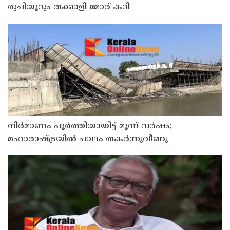
രുചിയൂറും തക്കാളി മോര് കറി
നിർമാണം പൂർത്തിയായിട്ട് മൂന്ന് വർഷം;
മഹാരാഷ്ട്രയിൽ പാലം തകർന്നുവീണു