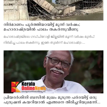
നിർമാണം പൂർത്തിയായിട്ട് മൂന്ന് വർഷം;
മഹാരാഷ്ട്രയിൽ പാലം തകർന്നുവീണു
മഹാരാഷ്ട്രയിലെ ഗഡ്ചിറോളി ജില്ലയിൽ മൂന്ന് വർഷം മുൻപ്
നിർമിച്ച പാലം തകർന്നു. ഇതേ തുടർന്ന് മഹാരാഷ്ട്ര-
ഛത്തീസ്ഗഢ് അതിർത്തിയിലെ നിരവധി ഗ്രാമങ്ങളിലേക്കുള്ള
ഗതാഗതം നിലച്ചു. ബന്ദിയ നദിക്ക് കുറുകെ നിർമിച്ച 10
പ്രിയദർശിനി ബസിൽ മുഖം മൂടുന്ന പർദയിട്ട് ഒരു
പുരുഷൻ കയറിയാൽ എങ്ങനെ തിരിച്ചറിയുമെന്ന്