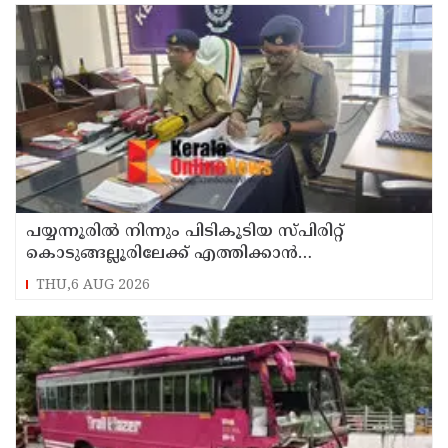
പയ്യന്നൂരിൽ നിന്നും പിടികൂടിയ സ്പിരിറ്റ്
കൊടുങ്ങല്ലൂരിലേക്ക് എത്തിക്കാൻ
പദ്ധതിയിട്ടുവെന്ന് എക്സൈസ് ഡെപ്യൂട്ടി
THU,6 AUG 2026
കമ്മിഷണർ