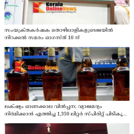
സംയുക്‌തകർഷക തൊഴിലാളികളുടെജയിൽ
നിറക്കൽ സമരം ഓഗസ്ത് 10 ന്
ലക്‌ഷ്യം ഓണക്കാല വിൽപ്പന; വ്യാജമദ്യം
നിർമിക്കാൻ എത്തിച്ച 1,350 ലിറ്റർ സ്പിരിറ്റ് പിടികൂടി;
രണ്ട് പേർ അറസ്റ്റിൽ