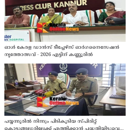
ഓൾ കേരള ഡാൻസ് ടീച്ചേഴ്സ് ഓർഗനൈസേഷൻ
നൃത്തോത്സവ് - 2026 എട്ടിന് കണ്ണൂരിൽ
പയ്യന്നൂരിൽ നിന്നും പിടികൂടിയ സ്പിരിറ്റ്
കൊടുങ്ങല്ലൂരിലേക്ക് എത്തിക്കാൻ പദ്ധതിയിട്ടുവെന്ന്