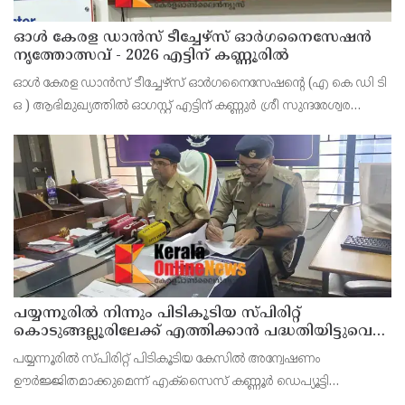
ഓൾ കേരള ഡാൻസ് ടീച്ചേഴ്സ് ഓർഗനൈസേഷൻ
നൃത്തോത്സവ് - 2026 എട്ടിന് കണ്ണൂരിൽ
ഓൾ കേരള ഡാൻസ് ടീച്ചേഴ്സ് ഓർഗനൈസേഷൻ്റെ (എ കെ ഡി ടി
ഒ ) ആഭിമുഖ്യത്തിൽ ഓഗസ്റ്റ് എട്ടിന് കണ്ണുർ ശ്രീ സുന്ദരേശ്വര
ക്ഷേത്രത്തിൽ നൃത്തോത്സവ്_2026 സീസൺ 2 നടത്തുമെന്ന്
സംഘാടകർ കണ്ണൂർ പ്രസ് ക്ളബ്ബിൽ വാർത്താ സമ
പയ്യന്നൂരിൽ നിന്നും പിടികൂടിയ സ്പിരിറ്റ്
കൊടുങ്ങല്ലൂരിലേക്ക് എത്തിക്കാൻ പദ്ധതിയിട്ടുവെന്ന്
എക്സൈസ് ഡെപ്യൂട്ടി കമ്മിഷണർ
പയ്യന്നൂരിൽ സ്പിരിറ്റ് പിടികൂടിയ കേസിൽ അന്വേഷണം
ഊർജ്ജിതമാക്കുമെന്ന് എക്സൈസ് കണ്ണൂർ ഡെപ്യൂട്ടി
കമ്മീഷണർ ടിഎം ശ്രീനിവാസൻ കണ്ണൂർ എക്സൈസ് അസി.