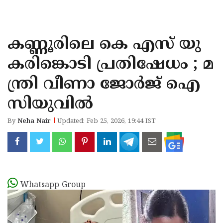
KOZHIKODE
WAYANAD
കണ്ണൂരിലെ കെ എസ് യു
KANNUR
കരിങ്കൊടി പ്രതിഷേധം ; മ
KASARAGOD
ന്ത്രി വീണാ ജോർജ് ഐ
സിയുവിൽ
By
Neha Nair
Updated: Feb 25, 2026, 19:44 IST
Whatsapp Group