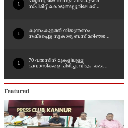
പയ്യന്നൂരിൽ നിന്നും പിടികൂടിയ
സ്പിരിറ്റ് കൊടുങ്ങല്ലൂരിലേക്ക്
എത്തിക്കാൻ പദ്ധതിയിട്ടുവെന്ന്
എക്സൈസ് ഡെപ്യൂട്ടി കമ്മിഷണർ
കുന്നംകുളത്ത് നിയന്ത്രണം
നഷ്ടപ്പെട്ട സ്വകാര്യ ബസ് മറിഞ്ഞ
സംഭവം; മരണം രണ്ടായി,
എട്ടുപേർക്ക് പരിക്ക്
70 വയസിന് മുകളിലുള്ള
പ്രവാസികളെ പിരിച്ചു വിടും; കടുത്ത
നിലപാടുമായി കുവൈത്ത്
Featured