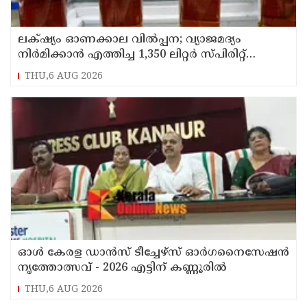
ലക്‌ഷ്യം ഓണക്കാല വിൽപ്പന; വ്യാജമദ്യം
നിർമിക്കാൻ എത്തിച്ച 1,350 ലിറ്റർ സ്പിരിറ്റ്
പിടികൂടി; രണ്ട് പേർ അറസ്റ്റിൽ
THU,6 AUG 2026
ഓൾ കേരള ഡാൻസ് ടീച്ചേഴ്സ് ഓർഗനൈസേഷൻ
നൃത്തോത്സവ് - 2026 എട്ടിന് കണ്ണൂരിൽ
THU,6 AUG 2026