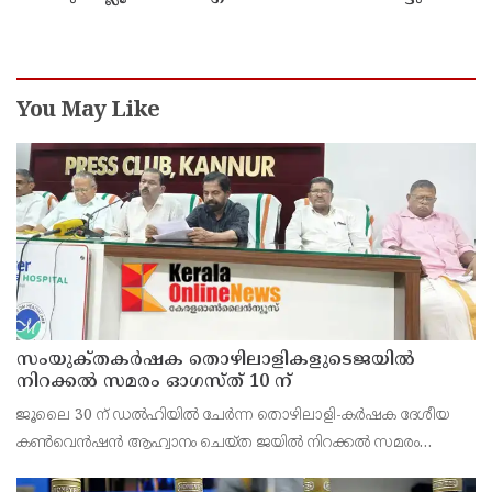
എക്സൈസ് ഡെപ്യൂട്ടി കമ്മിഷണർ
You May Like
സംയുക്‌തകർഷക തൊഴിലാളികളുടെജയിൽ
നിറക്കൽ സമരം ഓഗസ്ത് 10 ന്
ജൂലൈ 30 ന് ഡൽഹിയിൽ ചേർന്ന തൊഴിലാളി-കർഷക ദേശീയ
കൺവെൻഷൻ ആഹ്വാനം ചെയ്ത ജയിൽ നിറക്കൽ സമരം
ജില്ലയിൽ വൻ വിജയമാക്കാൻ തൊഴിലാളി, കർഷക, കർഷക