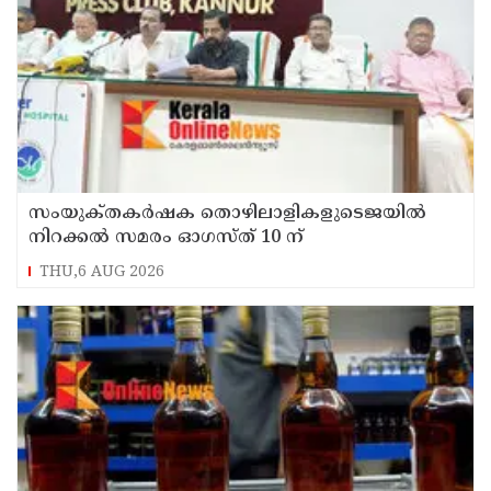
സംയുക്‌തകർഷക തൊഴിലാളികളുടെജയിൽ
നിറക്കൽ സമരം ഓഗസ്ത് 10 ന്
THU,6 AUG 2026