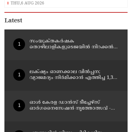
ആയങ്കിക്കെതിരെ കേസെടുത്തു
THU,6 AUG 2026
Latest
സംയുക്‌തകർഷക
തൊഴിലാളികളുടെജയിൽ നിറക്കൽ
സമരം ഓഗസ്ത് 10 ന്
ലക്‌ഷ്യം ഓണക്കാല വിൽപ്പന;
വ്യാജമദ്യം നിർമിക്കാൻ എത്തിച്ച 1,350
ലിറ്റർ സ്പിരിറ്റ് പിടികൂടി; രണ്ട് പേർ
അറസ്റ്റിൽ
ഓൾ കേരള ഡാൻസ് ടീച്ചേഴ്സ്
ഓർഗനൈസേഷൻ നൃത്തോത്സവ് -
2026 എട്ടിന് കണ്ണൂരിൽ