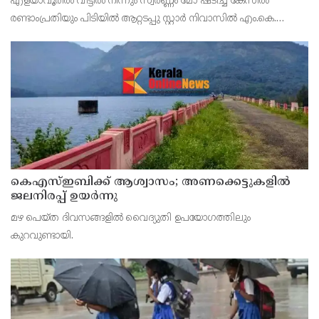
എളയാവൂരിൽ വീട്ടിൽ നിന്നും സ്വർണ്ണം മോ ഷ്ടിച്ച കേസിൽ
രണ്ടാംപ്രതിയും പിടിയിൽ ആറ്റടപ്പു സ്റ്റാർ നിവാസിൽ എം.കെ.
സവിത (48) യാണ് പിടിയിലാ ത്. ഒളിവിൽ കഴിയവേ പയ്യന്നൂരിൽ
കെഎസ്ഇബിക്ക് ആശ്വാസം; അണക്കെട്ടുകളില്‍
ജലനിരപ്പ് ഉയര്‍ന്നു
മഴ പെയ്ത ദിവസങ്ങളില്‍ വൈദ്യുതി ഉപയോഗത്തിലും
കുറവുണ്ടായി.