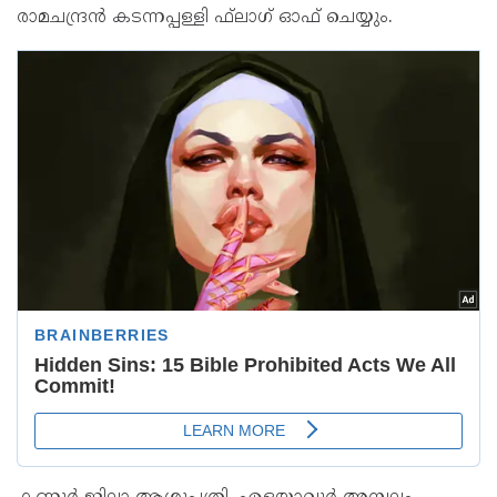
രാമചന്ദ്രന്‍ കടന്നപ്പള്ളി ഫ്‌ലാഗ് ഓഫ് ചെയ്യും.