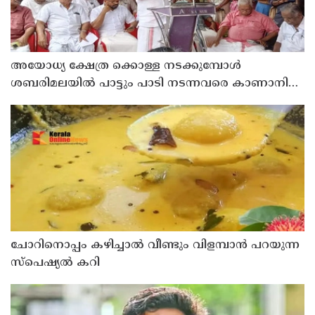
അയോധ്യ ക്ഷേത്ര ക്കൊള്ള നടക്കുമ്പോൾ
ശബരിമലയിൽ പാട്ടും പാടി നടന്നവരെ കാണാനില്ല ;
ഇ.പി.ജയരാജൻ
ചോറിനൊപ്പം കഴിച്ചാൽ വീണ്ടും വിളമ്പാൻ പറയുന്ന
സ്പെഷ്യൽ കറി