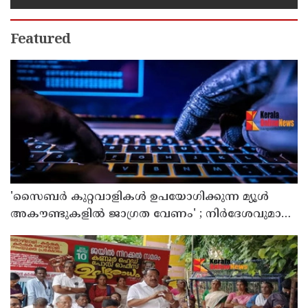
മന്ത്രിയുമായ പി കെ കുഞ്ഞാലിക്കുട്ടി
Featured
'സൈബര്‍ കുറ്റവാളികള്‍ ഉപയോഗിക്കുന്ന മ്യൂള്‍
അകൗണ്ടുകളില്‍ ജാഗ്രത വേണം' ; നിര്‍ദേശവുമായി
പൊലീസ്