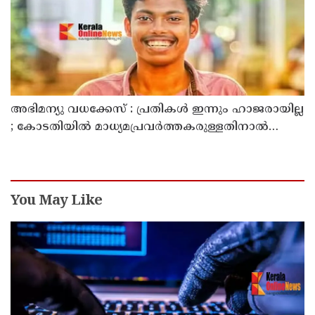
അഭിമന്യു വധക്കേസ് : പ്രതികൾ ഇന്നും ഹാജരായില്ല
; കോടതിയിൽ മാധ്യമപ്രവർത്തകരുള്ളതിനാൽ
ഹാജരാകാൻ ബുദ്ധിമുട്ടെന്ന് പ്രതികൾ
You May Like