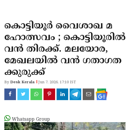
KOZHIKODE
WAYANAD
കൊട്ടിയൂര്‍ വൈശാഖ മ
KANNUR
ഹോത്സവം ; കൊട്ടിയൂരിൽ
KASARAGOD
വൻ തിരക്ക്. മലയോര,
മേഖലയില്‍ വന്‍ ഗതാഗത
ക്കുരുക്ക്
By
Desk Kerala
Jun 7, 2026, 17:10 IST
Whatsapp Group