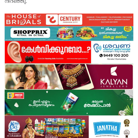
നിറഞ്ഞു.