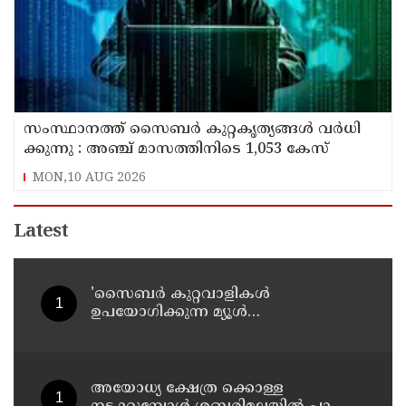
സം​സ്ഥാ​ന​ത്ത് സൈ​ബ​ര്‍ കു​റ്റ​കൃ​ത്യ​ങ്ങ​ൾ വ​ർ​ധി​
ക്കു​ന്നു : അഞ്ച്​ മാസത്തിനിടെ 1,053 കേസ്
MON,10 AUG 2026
Latest
'സൈബര്‍ കുറ്റവാളികള്‍
ഉപയോഗിക്കുന്ന മ്യൂള്‍
അകൗണ്ടുകളില്‍ ജാഗ്രത വേണം' ;
നിര്‍ദേശവുമായി പൊലീസ്
അയോധ്യ ക്ഷേത്ര ക്കൊള്ള