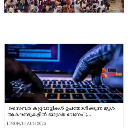
'സൈബര്‍ കുറ്റവാളികള്‍ ഉപയോഗിക്കുന്ന മ്യൂള്‍
അകൗണ്ടുകളില്‍ ജാഗ്രത വേണം' ;
നിര്‍ദേശവുമായി പൊലീസ്
MON,10 AUG 2026