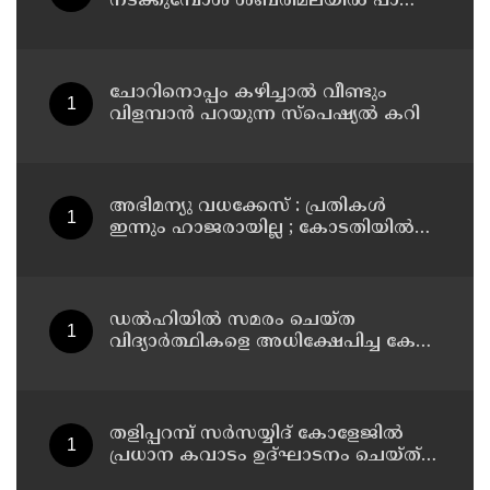
നടക്കുമ്പോൾ ശബരിമലയിൽ പാട്ടും
പാടി നടന്നവരെ കാണാനില്ല ;
ഇ.പി.ജയരാജൻ
ചോറിനൊപ്പം കഴിച്ചാൽ വീണ്ടും
വിളമ്പാൻ പറയുന്ന സ്പെഷ്യൽ കറി
അഭിമന്യു വധക്കേസ് : പ്രതികൾ
ഇന്നും ഹാജരായില്ല ; കോടതിയിൽ
മാധ്യമപ്രവർത്തകരുള്ളതിനാൽ
ഹാജരാകാൻ ബുദ്ധിമുട്ടെന്ന്
പ്രതികൾ
ഡൽഹിയിൽ സമരം ചെയ്ത
വിദ്യാർത്ഥികളെ അധിക്ഷേപിച്ച കേസ്
; ടി ജി മോഹൻദാസ് കുറ്റം സമ്മതിച്ചു
തളിപ്പറമ്പ് സർസയ്യിദ് കോളേജിൽ
പ്രധാന കവാടം ഉദ്ഘാടനം ചെയ്ത്
പൂർവ്വ വിദ്യാർത്ഥിയും വ്യവസായ