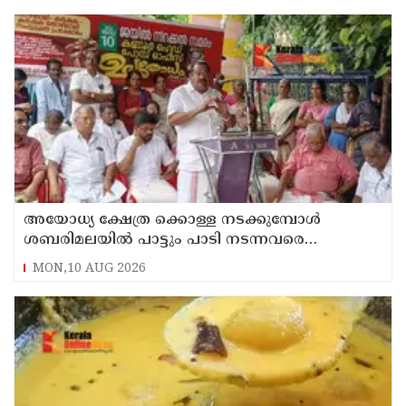
അയോധ്യ ക്ഷേത്ര ക്കൊള്ള നടക്കുമ്പോൾ
ശബരിമലയിൽ പാട്ടും പാടി നടന്നവരെ
കാണാനില്ല ; ഇ.പി.ജയരാജൻ
MON,10 AUG 2026