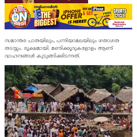
സമാന്തര പാതയിലും, പന്നിയാമലയിലും ഗതാഗത
തടസ്സം. രൂക്ഷമായി. മണിക്കൂറുകളോളം ആണ്
വാഹനങ്ങൾ കുടുങ്ങിക്കിടന്നത്.