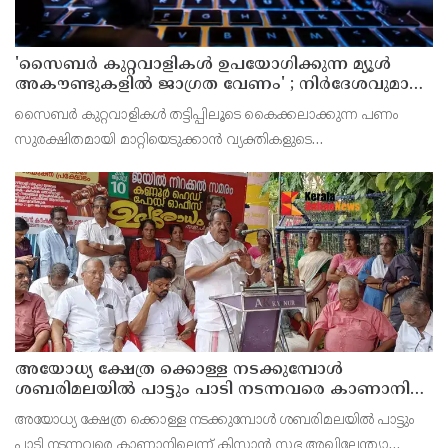
'സൈബര്‍ കുറ്റവാളികള്‍ ഉപയോഗിക്കുന്ന മ്യൂള്‍
അകൗണ്ടുകളില്‍ ജാഗ്രത വേണം' ; നിര്‍ദേശവുമായി
പൊലീസ്
സൈബര്‍ കുറ്റവാളികള്‍ തട്ടിപ്പിലൂടെ കൈക്കലാക്കുന്ന പണം
സുരക്ഷിതമായി മാറ്റിയെടുക്കാന്‍ വ്യക്തികളുടെ
അറിവോടുകൂടിയോ അല്ലാതെയോ ഉപയോഗിക്കുന്ന വാടക ബാങ്ക്
അക്കൗണ്ടുകളായ മ്യൂള്‍ അകൗണ്ടുകളില്‍ ജാഗ്രത വേണമെന്ന
അയോധ്യ ക്ഷേത്ര ക്കൊള്ള നടക്കുമ്പോൾ
ശബരിമലയിൽ പാട്ടും പാടി നടന്നവരെ കാണാനില്ല ;
ഇ.പി.ജയരാജൻ
അയോധ്യ ക്ഷേത്ര ക്കൊള്ള നടക്കുമ്പോൾ ശബരിമലയിൽ പാട്ടും
പാടി നടന്നവരെ കാണാനില്ലെന്ന് കിസാൻ സഭ അഖിലേന്ത്യാ