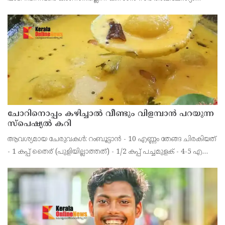
വൈസ് പ്രസിഡണ്ട് ഇ.പി.ജയരാജൻ .സംയുക്ത കിസാൻ
മോർച്ചയുടേയും കേന്ദ്ര ട്രേഡ്‌ യൂണിയനുകളുടേയും ആഹ്വാനപ
ചോറിനൊപ്പം കഴിച്ചാൽ വീണ്ടും വിളമ്പാൻ പറയുന്ന
സ്പെഷ്യൽ കറി
ആവശ്യമായ ചേരുവകൾ: റംബൂട്ടാൻ - 10 എണ്ണം തേങ്ങ ചിരകിയത്
- 1 കപ്പ് തൈര് (പുളിയില്ലാത്തത്) - 1/2 കപ്പ് പച്ചമുളക് - 4-5 എണ്ണം
മഞ്ഞൾപ്പൊടി - 1/2 ടീസ്പൂൺ ജീരകം - 1/4 ടീസ്പൂൺ ഉപ്പ് -
ആവശ്യത്തിന് പഞ്ചസാര - 1