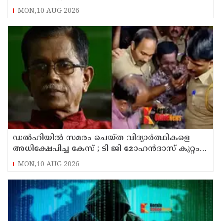
മാധ്യമപ്രവർത്തകരുള്ളതിനാൽ ഹാജരാകാൻ
MON,10 AUG 2026
ബുദ്ധിമുട്ടെന്ന് പ്രതികൾ
ഡൽഹിയിൽ സമരം ചെയ്ത വിദ്യാർത്ഥികളെ
അധിക്ഷേപിച്ച കേസ് ; ടി ജി മോഹൻദാസ് കുറ്റം
സമ്മതിച്ചു
MON,10 AUG 2026