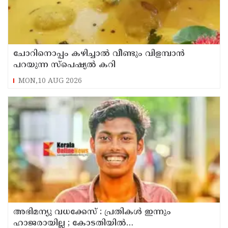
ചോറിനൊപ്പം കഴിച്ചാൽ വീണ്ടും വിളമ്പാൻ
പറയുന്ന സ്പെഷ്യൽ കറി
MON,10 AUG 2026
അഭിമന്യു വധക്കേസ് : പ്രതികൾ ഇന്നും
ഹാജരായില്ല ; കോടതിയിൽ