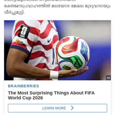
ഭക്തജനപ്രവാഹത്തിൽ മലയോര മേഖല മുഴുവനായും
വീർപ്പുമുട്ടി.