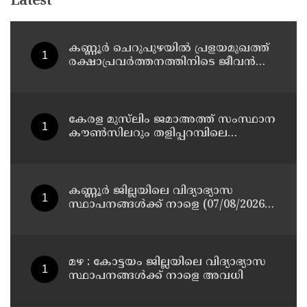
Latest
കണ്ണൂർ ചെറുപുഴയിൽ പ്രളയമുഖത്ത്
രക്ഷാപ്രവർത്തനത്തിനിടെ ജീവൻ
നഷ്ടപ്പെട്ട ആർ. രാജേഷിൻ്റെ ഭൗതിക
ശരീരത്തോട് അനാദരവ്
കാണിച്ചതായി ആരോപണം
കേരള മുസ്‌ലിം ജമാഅത്ത് സംസ്ഥാന
കൗൺസിലറും തളിപ്പറമ്പിലെ
മുതിർന്ന മാധ്യമ പ്രവർത്തകനുമായ
ബി എ അലി മൊഗ്രാൽ നിര്യാതനായി
കണ്ണൂർ ജില്ലയിലെ വിദ്യാഭ്യാസ
സ്ഥാപനങ്ങള്‍ക്ക് നാളെ (07/08/2026),
അവധി
മഴ : കോട്ടയം ജില്ലയിലെ വിദ്യാഭ്യാസ
സ്ഥാപനങ്ങൾക്ക് നാളെ അവധി