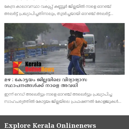
കേന്ദ്ര കാലാവസ്ഥാ വകുപ്പ് കണ്ണൂർ ജില്ലയിൽ നാളെ ഓറഞ്ച്
അലർട്ട് പ്രഖ്യാപിച്ചതിനാലും, തുടർച്ചയായി ഓറഞ്ച് അലർട്ട്
ഉള്ളതുകൊണ്ടും, കനത്ത മഴക്കുള്ള സാഹചര്യം ഉള്ളതിനാലും,
ജില്ലയിലെ പ്രൊഫഷണൽ കോളേജ് ഉൾപ്പടെ എല
മഴ : കോട്ടയം ജില്ലയിലെ വിദ്യാഭ്യാസ
സ്ഥാപനങ്ങൾക്ക് നാളെ അവധി
ഇന്ന് റെഡ് അലെർട്ടും നാളെ ഓറഞ്ച് അലെർട്ടും പ്രഖ്യാപിച്ച
സാഹചര്യത്തിൽ കോട്ടയം ജില്ലയിലെ പ്രഫഷണൽ കോളജുകൾ
ഉൾപ്പെടെ എല്ലാ വിദ്യാഭ്യാസ സ്ഥാപനങ്ങൾക്കും നാളെ (ഓഗസ്റ്റ് 7,
വെള്ളി) ജില്ലാ കളക്ടർ ചേതൻ കുമാർ മീ
Explore Kerala Onlinenews