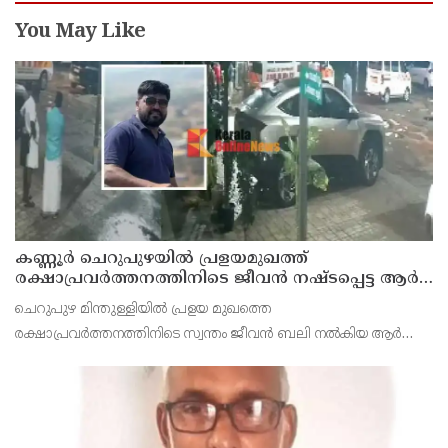
You May Like
കണ്ണൂർ ചെറുപുഴയിൽ പ്രളയമുഖത്ത്
രക്ഷാപ്രവർത്തനത്തിനിടെ ജീവൻ നഷ്ടപ്പെട്ട ആർ.
രാജേഷിൻ്റെ ഭൗതിക ശരീരത്തോട് അനാദരവ്
ചെറുപുഴ മിന്തുള്ളിയിൽ പ്രളയ മുഖത്തെ
കാണിച്ചതായി ആരോപണം
രക്ഷാപ്രവർത്തനത്തിനിടെ സ്വന്തം ജീവൻ ബലി നൽകിയ ആർ
രാജേഷിനോട് അനാദരവ് കാണിച്ചതായി ആരോപണം. രാജേഷിന്റെ
മൃതദേഹം തിരുവനന്തപുരത്തെ