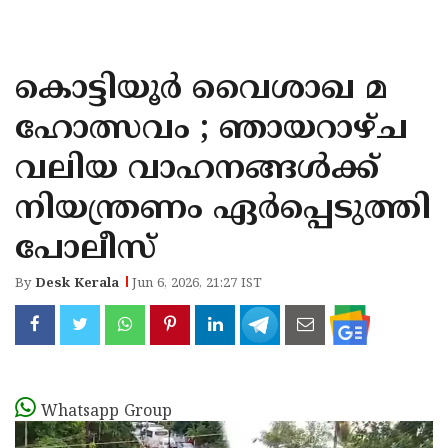
KOZHIKODE
WAYANAD
കൊട്ടിയൂർ വൈശാഖ മ
KANNUR
ഹോത്സവം ; ഞായറാഴ്ച
KASARAGOD
വലിയ വാഹനങ്ങൾക്ക്
നിയന്ത്രണം ഏർപ്പെടുത്തി
പോലീസ്
By
Desk Kerala
Jun 6, 2026, 21:27 IST
Whatsapp Group