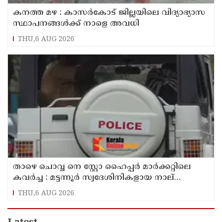
കനത്ത മഴ : കാസർകോട് ജില്ലയിലെ വിദ്യാഭ്യാസ
സ്ഥാപനങ്ങൾക്ക് നാളെ അവധി
THU,6 AUG 2026
താഴെ ചൊവ്വ നെ സ്റ്റോ ഹൈപ്പർ മാർക്കറ്റിലെ
കവർച്ച : മട്ടന്നൂർ സ്വദേശിനികളായ നാല്
പ്രതികൾ പിടിയിൽ
THU,6 AUG 2026