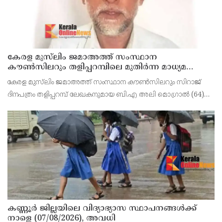
കേരള മുസ്‌ലിം ജമാഅത്ത് സംസ്ഥാന
കൗൺസിലറും തളിപ്പറമ്പിലെ മുതിർന്ന മാധ്യമ
പ്രവർത്തകനുമായ ബി എ അലി മൊഗ്രാൽ
കേരള മുസ്‌ലിം ജമാഅത്ത് സംസ്ഥാന കൗൺസിലറും സിറാജ്
നിര്യാതനായി
ദിനപത്രം തളിപ്പറമ്പ് ലേഖകനുമായ ബി.എ അലി മൊഗ്രാൽ (64)
അന്തരിച്ചു. തളിപ്പറമ്പ് പ്രസ്‌ ഫോറം പ്രസിഡൻ്റ്, കേരള മുസ്‌ലിം
ജമാഅത്ത് ജില്ലാ സെക്രട്ടറി, എസ്.വൈ.എ
കണ്ണൂർ ജില്ലയിലെ വിദ്യാഭ്യാസ സ്ഥാപനങ്ങള്‍ക്ക്
നാളെ (07/08/2026), അവധി