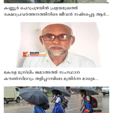
കണ്ണൂർ ചെറുപുഴയിൽ പ്രളയമുഖത്ത്
രക്ഷാപ്രവർത്തനത്തിനിടെ ജീവൻ നഷ്ടപ്പെട്ട ആർ.
രാജേഷിൻ്റെ ഭൗതിക ശരീരത്തോട് അനാദരവ്
കാണിച്ചതായി ആരോപണം
കേരള മുസ്‌ലിം ജമാഅത്ത് സംസ്ഥാന
കൗൺസിലറും തളിപ്പറമ്പിലെ മുതിർന്ന മാധ്യമ
പ്രവർത്തകനുമായ ബി എ അലി മൊഗ്രാൽ
നിര്യാതനായി