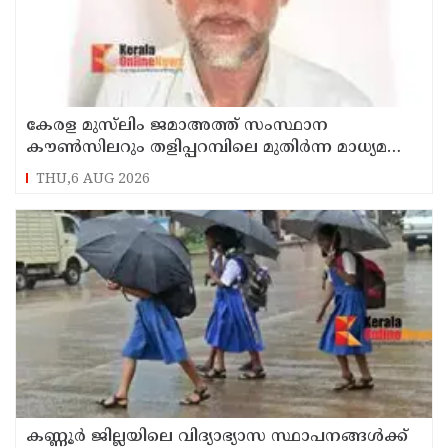
കേരള മുസ്‌ലിം ജമാഅത്ത് സംസ്ഥാന
കൗൺസിലറും തളിപ്പറമ്പിലെ മുതിർന്ന മാധ്യമ
പ്രവർത്തകനുമായ ബി എ അലി മൊഗ്രാൽ
THU,6 AUG 2026
നിര്യാതനായി
കണ്ണൂർ ജില്ലയിലെ വിദ്യാഭ്യാസ സ്ഥാപനങ്ങള്‍ക്ക്