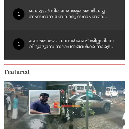
കെഎഫ്‌സിയെ രാജ്യത്തെ മികച്ച
സംസ്ഥാന ധനകാര്യ സ്ഥാപനമാക്കും:
മുഖ്യമന്ത്രി വി ഡി സതീശൻ
കനത്ത മഴ : കാസർകോട് ജില്ലയിലെ
വിദ്യാഭ്യാസ സ്ഥാപനങ്ങൾക്ക് നാളെ
അവധി
Featured