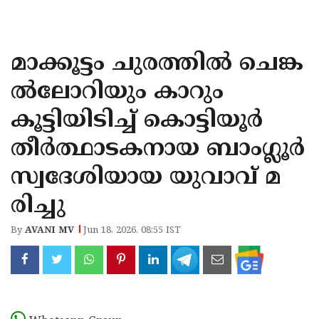
KOZHIKODE
WAYANAD
മാക്കൂട്ടം ചുരത്തിൽ ചെങ്ക
KANNUR
ൽലോറിയും കാറും
KASARAGOD
കൂട്ടിയിടിച്ച് കൊട്ടിയൂർ
തീർത്ഥാടകനായ ബാംഗ്ലൂർ
സ്വദേശിയായ യുവാവ് മ
രിച്ചു
By
AVANI MV
Jun 18, 2026, 08:55 IST