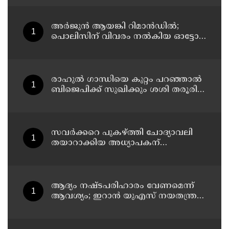
സഹയാത്രികൻ ടി ജി മോഹന്‍ദാസ്
കസ്റ്റഡിയിൽ
അര്‍ജുന്‍ ആയങ്കി റിമാന്‍ഡില്‍;
പൊലിസിന് വിവരം നൽകിയ ഓട്ടോ
ഡ്രൈവർക്ക് ഒരു ലക്ഷം
പാരിതോഷികം നൽകുമെന്ന് മന്ത്രി
രാഹുല്‍ ഗാന്ധിയെ കുറ്റം പറഞ്ഞാല്‍
ബിജെപിക്ക് സുഖിക്കും ശശി തരൂരിന്
മറുപടിയുമായി കെ സി
വേണുഗോപാല്‍
സവര്‍ക്കറെ പുകഴ്ത്തി ചോദ്യാവലി
തയാറാക്കിയ അധ്യാപകന്
സസ്‌പെന്‍ഷന്‍
ആദ്യം നഷ്ടപരിഹാരം വേണമെന്ന്
ആവശ്യം; ഇറാന്‍ യുഎസ് നയതന്ത്ര
നീക്കങ്ങളില്‍ അനിശ്ചിതത്വം