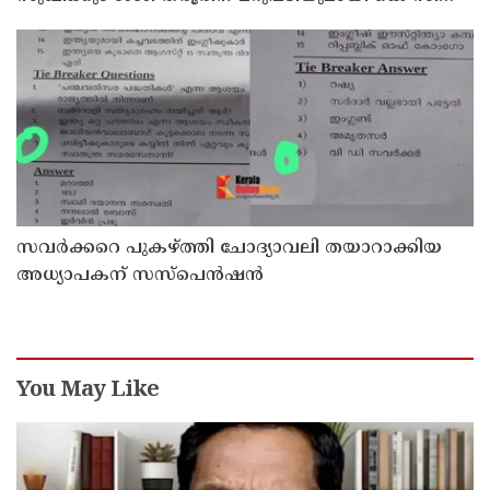
വേണുഗോപാല്‍
സവര്‍ക്കറെ പുകഴ്ത്തി ചോദ്യാവലി തയാറാക്കിയ
അധ്യാപകന് സസ്‌പെന്‍ഷന്‍
You May Like