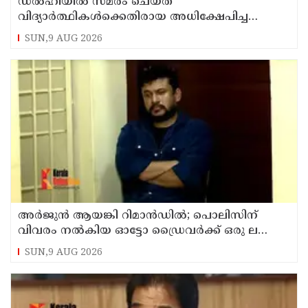
ഡൽഹിയിൽ സമരം ചെയ്ത
വിദ്യാർത്ഥികൾക്കെതിരായ അധിക്ഷേപിച്ച
കേസില്‍ സംഘപരിവാർ സഹയാത്രികൻ ടി ജി
SUN,9 AUG 2026
മോഹന്‍ദാസ് കസ്റ്റഡിയിൽ
അര്‍ജുന്‍ ആയങ്കി റിമാന്‍ഡില്‍; പൊലിസിന്
വിവരം നൽകിയ ഓട്ടോ ഡ്രൈവർക്ക് ഒരു ലക്ഷം
പാരിതോഷികം നൽകുമെന്ന് മന്ത്രി
SUN,9 AUG 2026