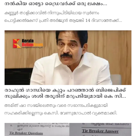
നൽകിയ ഓട്ടോ ഡ്രൈവർക്ക് ഒരു ലക്ഷം
പാരിതോഷികം നൽകുമെന്ന് മന്ത്രി
കണ്ണൂർ താളിക്കാവിൽ നിന്നുംപിടിയിലായ സ്വർണം
പൊട്ടിക്കൽകേസ് പ്രതി അര്‍ജുന്‍ ആയങ്കി 14 ദിവസത്തേക്ക്
റിമാന്‍ഡില്‍. കൂത്തുപറമ്പ് ജുഡീഷ്യൽ ഫസ്ക്ളാസ്
മജിസ്‌ട്രേറ്റാണ് റിമാൻഡ് ചെയ്തത് പ്രതിയെ തലശേരി സബ്
ജയില
രാഹുല്‍ ഗാന്ധിയെ കുറ്റം പറഞ്ഞാല്‍ ബിജെപിക്ക്
സുഖിക്കും ശശി തരൂരിന് മറുപടിയുമായി കെ സി
വേണുഗോപാല്‍
അമിത് ഷാ സഭയിലെത്തും വരെ സഭാനടപടികളുമായി
സഹകരിക്കില്ലെന്നും കെ.സി. വേണുഗോപാല്‍ വ്യക്തമാക്കി.