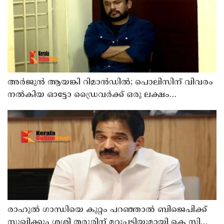
അര്‍ജുന്‍ ആയങ്കി റിമാന്‍ഡില്‍; പൊലിസിന് വിവരം
നൽകിയ ഓട്ടോ ഡ്രൈവർക്ക് ഒരു ലക്ഷം
പാരിതോഷികം നൽകുമെന്ന് മന്ത്രി
രാഹുല്‍ ഗാന്ധിയെ കുറ്റം പറഞ്ഞാല്‍ ബിജെപിക്ക്
സുഖിക്കും ശശി തരൂരിന് മറുപടിയുമായി കെ സി