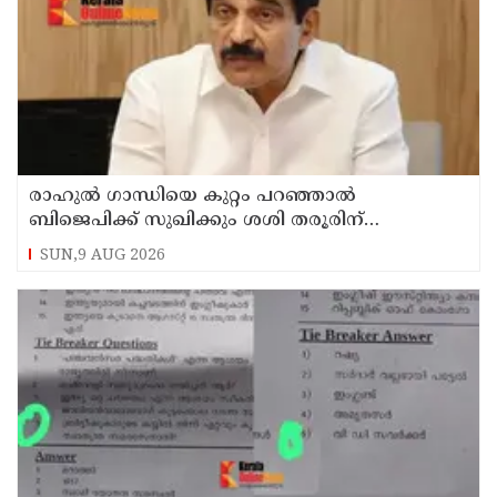
രാഹുല്‍ ഗാന്ധിയെ കുറ്റം പറഞ്ഞാല്‍
ബിജെപിക്ക് സുഖിക്കും ശശി തരൂരിന്
മറുപടിയുമായി കെ സി വേണുഗോപാല്‍
SUN,9 AUG 2026