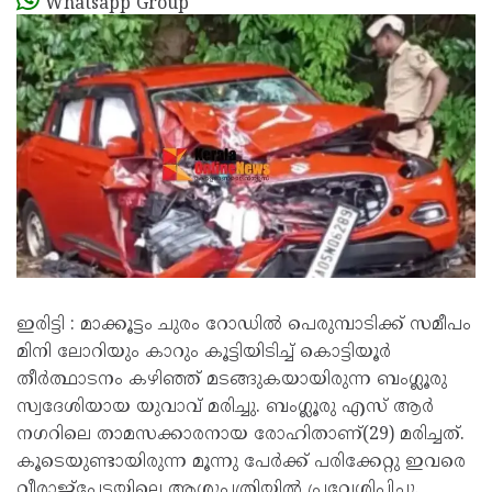
Whatsapp Group
ഇരിട്ടി : മാക്കൂട്ടം ചുരം റോഡിൽ പെരുമ്പാടിക്ക് സമീപം
മിനി ലോറിയും കാറും കൂട്ടിയിടിച്ച് കൊട്ടിയൂർ
തീർത്ഥാടനം കഴിഞ്ഞ് മടങ്ങുകയായിരുന്ന ബംഗ്ലൂരു
സ്വദേശിയായ യുവാവ് മരിച്ചു. ബംഗ്ലൂരു എസ് ആർ
നഗറിലെ താമസക്കാരനായ രോഹിതാണ്(29) മരിച്ചത്.
കൂടെയുണ്ടായിരുന്ന മൂന്നു പേർക്ക് പരിക്കേറ്റു ഇവരെ
വീരാജ്പേട്ടയിലെ ആശുപത്രിയിൽ പ്രവേശിപ്പിച്ചു.