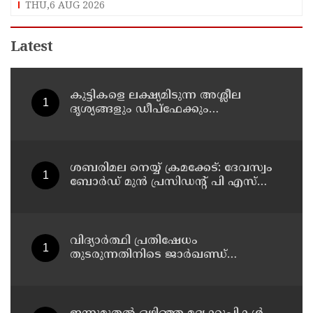
THU,6 AUG 2026
Latest
കുട്ടികളെ ലക്ഷ്യമിടുന്ന അശ്ലീല
ദൃശ്യങ്ങളും ഡീപ്ഫേക്കും
പ്രചരിപ്പിക്കുന്നതില്‍ മെറ്റ
കേന്ദ്രത്തോട് മാപ്പ് പറഞ്ഞു
ശബരിമല നെയ്യ് ക്രമക്കേട്: ദേവസ്വം
ബോര്‍ഡ് മുന്‍ പ്രസിഡന്റ് പി എസ്
പ്രശാന്തിനെ പ്രതിയാക്കും: ദേവസ്വം
വിജിലന്‍സ്
വിദ്യാര്‍ത്ഥി പ്രതിഷേധം
തുടരുന്നതിനിടെ ജാര്‍ഖണ്ഡ്
നിയമസഭാ പരിസരത്ത്
നിരോധനാജ്ഞ