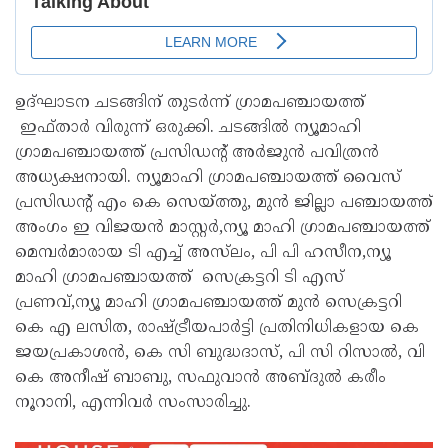
ഉദ്ഘാടന ചടങ്ങിന് തുടർന്ന് ഗ്രാമപഞ്ചായത്ത്
ഇഫ്താർ വിരുന്ന് ഒരുക്കി. ചടങ്ങിൽ ന്യൂമാഹി
ഗ്രാമപഞ്ചായത്ത് പ്രസിഡന്റ് അർജുൻ പവിത്രൻ
അധ്യക്ഷനായി. ന്യൂമാഹി ഗ്രാമപഞ്ചായത്ത് വൈസ്
പ്രസിഡന്റ് എം കെ സെയ്ത്തു, മുൻ ജില്ലാ പഞ്ചായത്ത്
അംഗം ഇ വിജയൻ മാസ്റ്റർ,ന്യൂ മാഹി ഗ്രാമപഞ്ചായത്ത്
മെമ്പർമാരായ ടി എച്ച് അസ്‌ലം, പി പി ഹസീന,ന്യൂ
മാഹി ഗ്രാമപഞ്ചായത്ത് സെക്രട്ടറി ടി എസ്
പ്രണവ്,ന്യൂ മാഹി ഗ്രാമപഞ്ചായത്ത് മുൻ സെക്രട്ടറി
കെ എ ലസിത, രാഷ്ട്രീയപാർട്ടി പ്രതിനിധികളായ കെ
ജയപ്രകാശൻ, കെ സി ബുദ്ധദാസ്, പി സി റിസാൽ, വി
കെ അനീഷ് ബാബു, സഫുവാൻ അബ്ദുൽ കരീം
നൂറാനി, എന്നിവർ സംസാരിച്ചു.