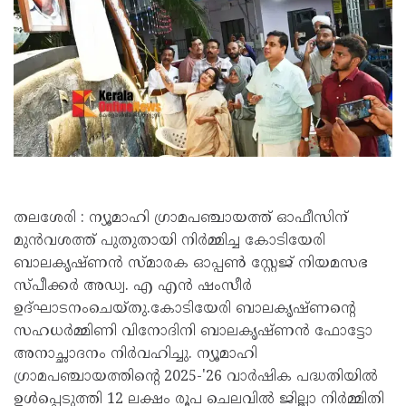
തലശേരി : ന്യൂമാഹി ഗ്രാമപഞ്ചായത്ത് ഓഫീസിന്
മുൻവശത്ത് പുതുതായി നിർമ്മിച്ച കോടിയേരി
ബാലകൃഷ്ണൻ സ്മാരക ഓപ്പൺ സ്റ്റേജ് നിയമസഭ
സ്പീക്കർ അഡ്വ. എ എൻ ഷംസീർ
ഉദ്ഘാടനംചെയ്തു.കോടിയേരി ബാലകൃഷ്ണന്റെ
സഹധർമ്മിണി വിനോദിനി ബാലകൃഷ്ണൻ ഫോട്ടോ
അനാച്ഛാദനം നിർവഹിച്ചു. ന്യൂമാഹി
ഗ്രാമപഞ്ചായത്തിന്റെ 2025-'26 വാർഷിക പദ്ധതിയിൽ
ഉൾപ്പെടുത്തി 12 ലക്ഷം രൂപ ചെലവിൽ ജില്ലാ നിർമ്മിതി