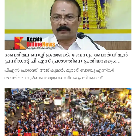
കൂടിക്കാഴ്ചയില്‍ ശക്തമായ മുന്നറിയിപ്പാണ് നല്‍കിയ
ശബരിമല നെയ്യ് ക്രമക്കേട്: ദേവസ്വം ബോര്‍ഡ് മുന്‍
പ്രസിഡന്റ് പി എസ് പ്രശാന്തിനെ പ്രതിയാക്കും:
ദേവസ്വം വിജിലന്‍സ്
പിഎസ് പ്രശാന്ത്, അജികുമാര്‍, മുരാരി ബാബു എന്നിവര്‍
ശബരിമല സ്വര്‍ണക്കൊള്ള കേസിലും പ്രതികളാണ്.