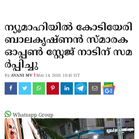
KOZHIKODE
WAYANAD
ന്യൂമാഹിയിൽ കോടിയേരി
KANNUR
ബാലകൃഷ്ണൻ സ്മാരക
KASARAGOD
ഓപ്പൺ സ്റ്റേജ് നാടിന് സമ
ർപ്പിച്ചു
By
AVANI MV
Mar 14, 2026, 10:45 IST
Whatsapp Group